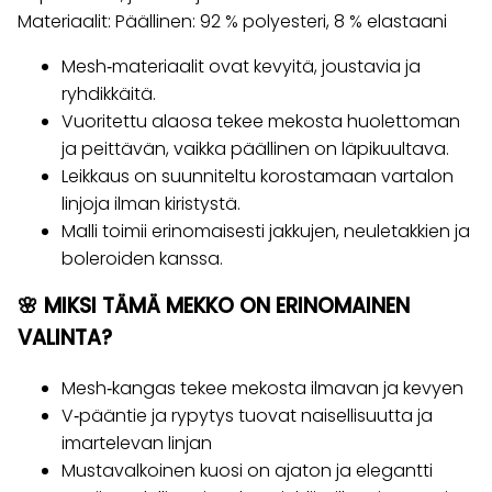
Materiaalit: Päällinen: 92 % polyesteri, 8 % elastaani
Mesh‑materiaalit ovat kevyitä, joustavia ja
ryhdikkäitä.
Vuoritettu alaosa tekee mekosta huolettoman
ja peittävän, vaikka päällinen on läpikuultava.
Leikkaus on suunniteltu korostamaan vartalon
linjoja ilman kiristystä.
Malli toimii erinomaisesti jakkujen, neuletakkien ja
boleroiden kanssa.
🌸 MIKSI TÄMÄ MEKKO ON ERINOMAINEN
VALINTA?
Mesh‑kangas tekee mekosta ilmavan ja kevyen
V‑pääntie ja rypytys tuovat naisellisuutta ja
imartelevan linjan
Mustavalkoinen kuosi on ajaton ja elegantti