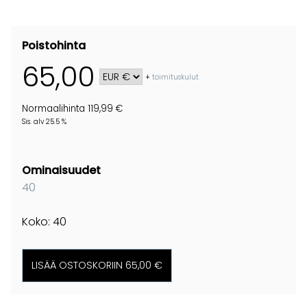
Poistohinta
65,00
+
toimituskulut
Normaalihinta 119,99 €
Sis. alv 25.5 %
Ominaisuudet
40
Koko: 40