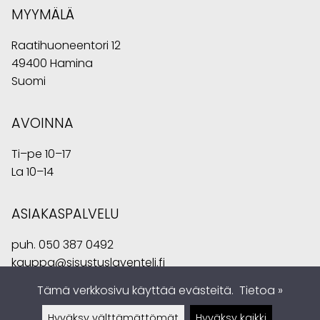
MYYMÄLÄ
Raatihuoneentori 12
49400 Hamina
Suomi
AVOINNA
Ti–pe 10–17
La 10–14
ASIAKASPALVELU
puh.
050 387 0492
kauppa@sisustuslaventeli.fi
Tämä verkkosivu käyttää evästeitä.
Tietoa »
Hyväksy välttämättömät
Hyväksy kaikki