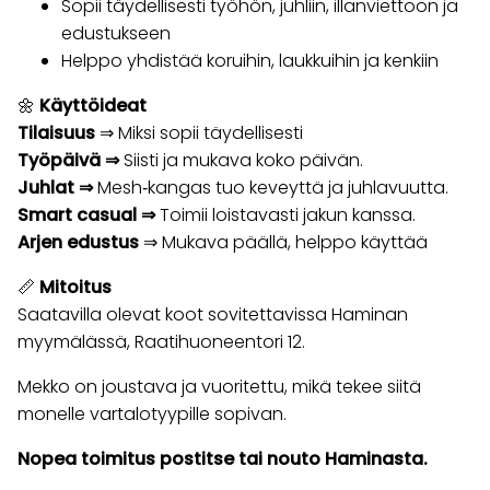
Sopii täydellisesti työhön, juhliin, illanviettoon ja
edustukseen
Helppo yhdistää koruihin, laukkuihin ja kenkiin
🌼
Käyttöideat
Tilaisuus
⇒ Miksi sopii täydellisesti
Työpäivä ⇒
Siisti ja mukava koko päivän.
Juhlat ⇒
Mesh‑kangas tuo keveyttä ja juhlavuutta.
Smart casual ⇒
Toimii loistavasti jakun kanssa.
Arjen edustus
⇒ Mukava päällä, helppo käyttää
📏
Mitoitus
Saatavilla olevat koot sovitettavissa Haminan
myymälässä, Raatihuoneentori 12.
Mekko on joustava ja vuoritettu, mikä tekee siitä
monelle vartalotyypille sopivan.
Nopea toimitus postitse tai nouto Haminasta.