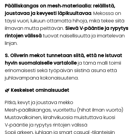
Päälliskangas on mesh‑materiaalia: reiällistä,
joustavaa ja kevyesti läpikuultavaa
. Mekossa on
täysi vuori, lukuun ottamatta hihoja, mikä tekee siitä
ilmavan mutta peittävän.
Sievä V‑pääntie ja rypytys
rintojen välissä
tuovat naisellisuutta ja imartelevan
linjan.
S. Oliverin mekot tunnetaan siitä, että ne istuvat
hyvin suomalaiselle vartalolle
ja tämä malli toimii
erinomaisesti sekä työpäivän siistinä asuna että
juhlavampana kokonaisuutena.
🌿 Keskeiset ominaisuudet
Pitkä, kevyt ja joustava mekko
Mesh‑päälliskangas, vuoritettu (hihat ilman vuorta)
Mustavalkoinen, kirahvikuosia muistuttava kuosi
V‑pääntie ja rypytys rintojen välissä
Sopii arkeen, juhlaan ja smart casual ‑tilanteisiin