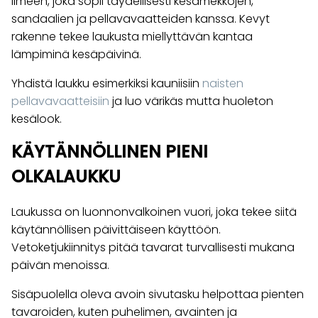
ilmeen, joka sopii täydellisesti kesämekkojen,
sandaalien ja pellavavaatteiden kanssa. Kevyt
rakenne tekee laukusta miellyttävän kantaa
lämpiminä kesäpäivinä.
Yhdistä laukku esimerkiksi kauniisiin
naisten
pellavavaatteisiin
ja luo värikäs mutta huoleton
kesälook.
KÄYTÄNNÖLLINEN PIENI
OLKALAUKKU
Laukussa on luonnonvalkoinen vuori, joka tekee siitä
käytännöllisen päivittäiseen käyttöön.
Vetoketjukiinnitys pitää tavarat turvallisesti mukana
päivän menoissa.
Sisäpuolella oleva avoin sivutasku helpottaa pienten
tavaroiden, kuten puhelimen, avainten ja