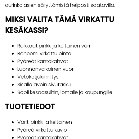
aurinkolasien säilyttämistä helposti saatavilla.
MIKSI VALITA TÄMÄ VIRKATTU
KESÄKASSI?
Raikkaat pinkki ja keltainen väri
Boheemi virkattu pinta
Pyöreät kantokahvat
Luonnonvalkoinen vuori
Vetoketjukiinnitys
Sisällä avoin sivutasku
Sopii kesäasuihin, lomalle ja kaupungille
TUOTETIEDOT
Värit: pinkki ja keltainen
Pyöreä virkattu kuvio
Pyöreät kantokahvat