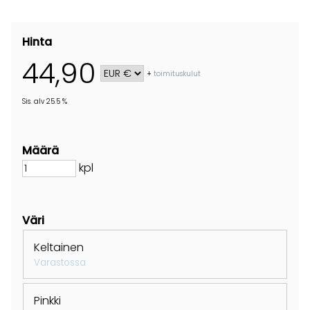
Hinta
44,90
+
toimituskulut
Sis. alv 25.5 %
Määrä
kpl
Väri
Keltainen
Varastossa
Pinkki