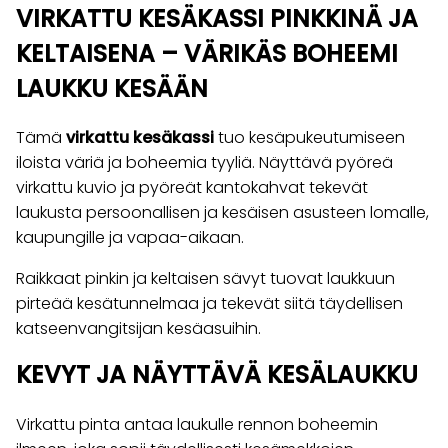
VIRKATTU KESÄKASSI PINKKINÄ JA
KELTAISENA – VÄRIKÄS BOHEEMI
LAUKKU KESÄÄN
Tämä
virkattu kesäkassi
tuo kesäpukeutumiseen
iloista väriä ja boheemia tyyliä. Näyttävä pyöreä
virkattu kuvio ja pyöreät kantokahvat tekevät
laukusta persoonallisen ja kesäisen asusteen lomalle,
kaupungille ja vapaa-aikaan.
Raikkaat pinkin ja keltaisen sävyt tuovat laukkuun
pirteää kesätunnelmaa ja tekevät siitä täydellisen
katseenvangitsijan kesäasuihin.
KEVYT JA NÄYTTÄVÄ KESÄLAUKKU
Virkattu pinta antaa laukulle rennon boheemin