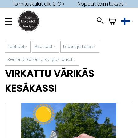
Toimituskulut alk. 0 € »
Nopeat toimitukset »
Tuotteet
‪»
Asusteet
‪»
Laukut ja kassit
‪»
Keinonahkaiset ja kangas laukut
‪»
VIRKATTU VÄRIKÄS
KESÄKASSI