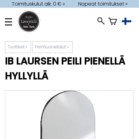
Toimituskulut alk. 0 € »
Nopeat toimitukset »
Tuotteet
‪»
Pienhuonekalut
‪»
IB LAURSEN
PEILI PIENELLÄ
HYLLYLLÄ