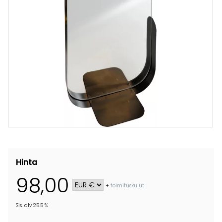
Hinta
98,00
+
toimituskulut
Sis. alv 25.5 %