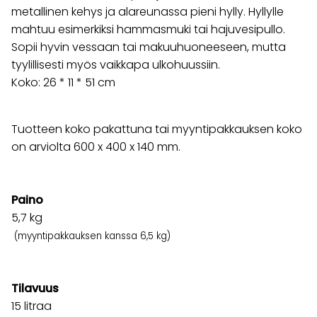
metallinen kehys ja alareunassa pieni hylly. Hyllylle
mahtuu esimerkiksi hammasmuki tai hajuvesipullo.
Sopii hyvin vessaan tai makuuhuoneeseen, mutta
tyylillisesti myös vaikkapa ulkohuussiin.
Koko: 26 * 11 * 51 cm
Tuotteen koko pakattuna tai myyntipakkauksen koko
on arviolta 600 x 400 x 140 mm.
Paino
5,7
kg
(myyntipakkauksen kanssa 6,5 kg)
Tilavuus
15 litraa