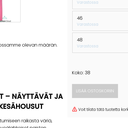
Varastossa
46
Varastossa
48
rastossamme olevan määrän.
Varastossa
Koko: 38
UT – NÄYTTÄVÄT JA
 KESÄHOUSUT
Voit tilata tätä tuotetta 
umiseen raikasta väriä,
eveälahkeiset naisten