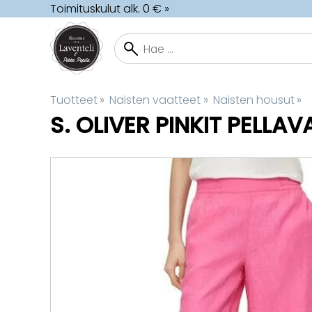
Toimituskulut alk. 0 € »
Tuotteet
‪»
Naisten vaatteet
‪»
Naisten housut
‪»
S. OLIVER
PINKIT PELLA