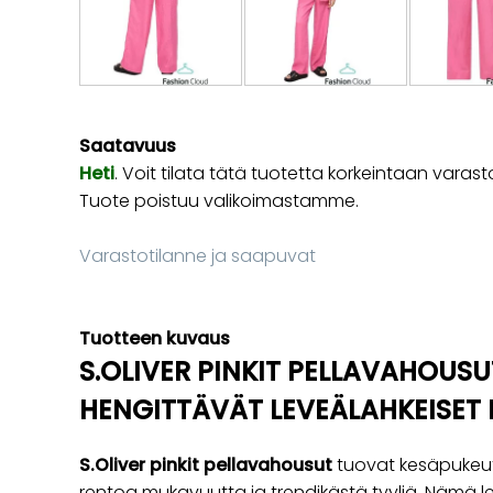
Saatavuus
Heti
. Voit tilata tätä tuotetta korkeintaan va
Tuote poistuu valikoimastamme.
Varastotilanne ja saapuvat
Tuotteen kuvaus
S.OLIVER PINKIT PELLAVAHOUS
HENGITTÄVÄT LEVEÄLAHKEISET
S.Oliver pinkit pellavahousut
tuovat kesäpukeut
rentoa mukavuutta ja trendikästä tyyliä. Nämä l