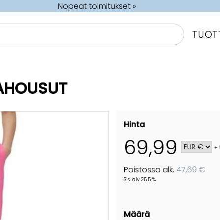
Nopeat toimitukset »
TUOT
VAHOUSUT
Hinta
69,99
+
Poistossa alk.
47,69 €
Sis. alv 25.5 %
Määrä