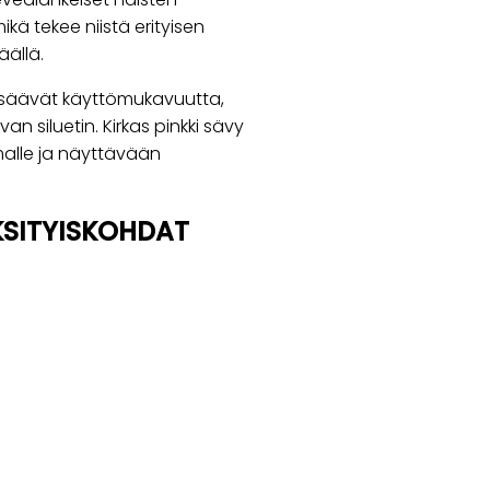
kä tekee niistä erityisen
äällä.
isäävät käyttömukavuutta,
n siluetin. Kirkas pinkki sävy
malle ja näyttävään
KSITYISKOHDAT