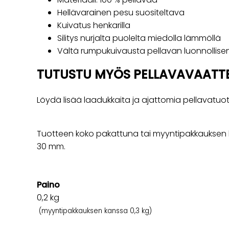
Hellävarainen pesu suositeltava
Kuivatus henkarilla
Silitys nurjalta puolelta miedolla lämmöllä
Vältä rumpukuivausta pellavan luonnollisen
TUTUSTU MYÖS PELLAVAVAATTEI
Löydä lisää laadukkaita ja ajattomia pellavatuot
Tuotteen koko pakattuna tai myyntipakkauksen k
30 mm.
Paino
0,2
kg
(myyntipakkauksen kanssa 0,3 kg)