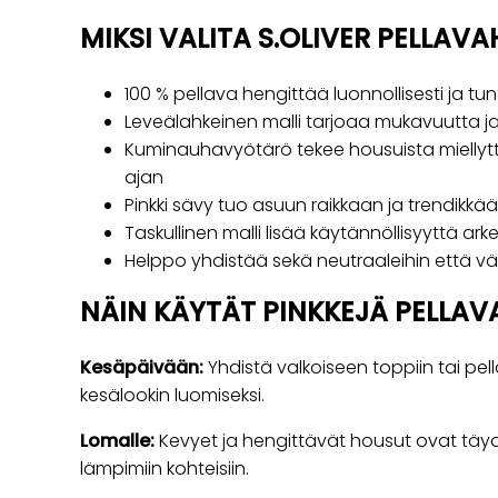
MIKSI VALITA S.OLIVER PELLAV
100 % pellava hengittää luonnollisesti ja tunt
Leveälahkeinen malli tarjoaa mukavuutta j
Kuminauhavyötärö tekee housuista miellyt
ajan
Pinkki sävy tuo asuun raikkaan ja trendikkä
Taskullinen malli lisää käytännöllisyyttä ark
Helppo yhdistää sekä neutraaleihin että väri
NÄIN KÄYTÄT PINKKEJÄ PELLA
Kesäpäivään:
Yhdistä valkoiseen toppiin tai pe
kesälookin luomiseksi.
Lomalle:
Kevyet ja hengittävät housut ovat täyde
lämpimiin kohteisiin.