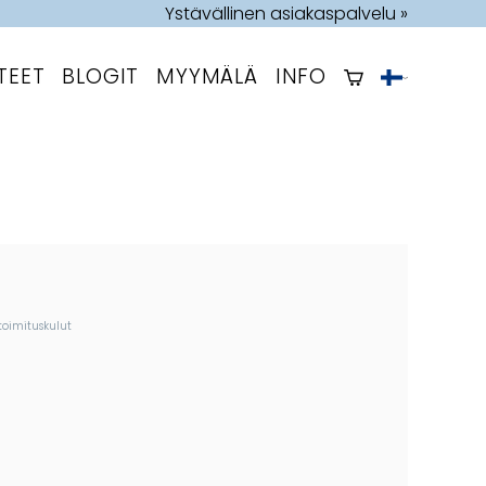
Ystävällinen asiakaspalvelu »
TEET
BLOGIT
MYYMÄLÄ
INFO
toimituskulut