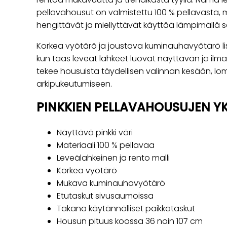
pellavahousut on valmistettu 100 % pellavasta, mi
hengittävät ja miellyttävät käyttää lämpimällä s
Korkea vyötärö ja joustava kuminauhavyötärö l
kun taas leveät lahkeet luovat näyttävän ja ilmava
tekee housuista täydellisen valinnan kesään, lo
arkipukeutumiseen.
PINKKIEN PELLAVAHOUSUJEN Y
Näyttävä pinkki väri
Materiaali 100 % pellavaa
Leveälahkeinen ja rento malli
Korkea vyötärö
Mukava kuminauhavyötärö
Etutaskut sivusaumoissa
Takana käytännölliset paikkataskut
Housun pituus koossa 36 noin 107 cm