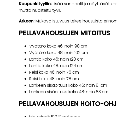
Kaupunkityyliin:
Lisää sandaalit ja näyttävät ko
mutta huoliteltu tyyli.
Arkeen:
Mukava istuvuus tekee housuista erinom
PELLAVAHOUSUJEN MITOITUS
Vyötärö koko 46: noin 98 cm
Vyötärö koko 48: noin 102 cm
Lantio koko 46: noin 120 cm
Lantio koko 48: noin 124 cm
Reisi koko 46: noin 76 cm
Reisi koko 48: noin 78 cm
Lahkeen sisäpituus koko 46: noin 81 cm
Lahkeen sisäpituus koko 48: noin 83 cm
PELLAVAHOUSUJEN HOITO-OHJ
Materiaali: 100 % pellavaa