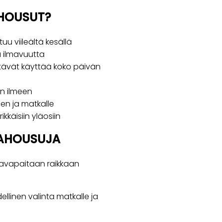
AHOUSUT?
uu viileältä kesällä
a ilmavuutta
tävät käyttää koko päivän
än ilmeen
een ja matkalle
kkäisiin yläosiin
VAHOUSUJA
llavapaitaan raikkaan
llinen valinta matkalle ja