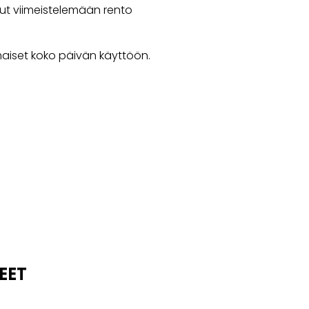
rut viimeistelemään rento
aiset koko päivän käyttöön.
EET