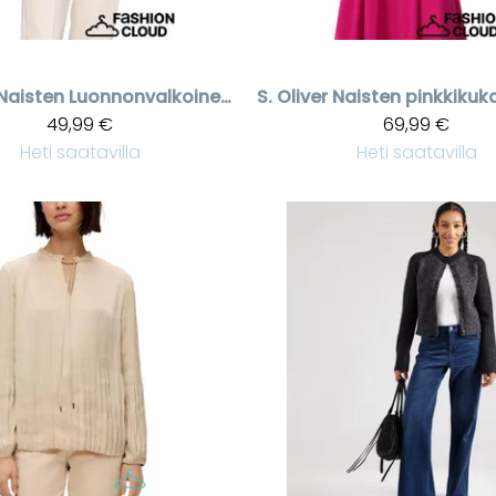
Naisten Luonnonvalkoinen t-paita, sydänkuvio
S. Oliver
49,99 €
69,99 €
Heti saatavilla
Heti saatavilla