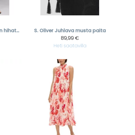
Musta midipituinen hihaton puuvillamekko
S. Oliver
Juhlava musta paita
89,99 €
Heti saatavilla