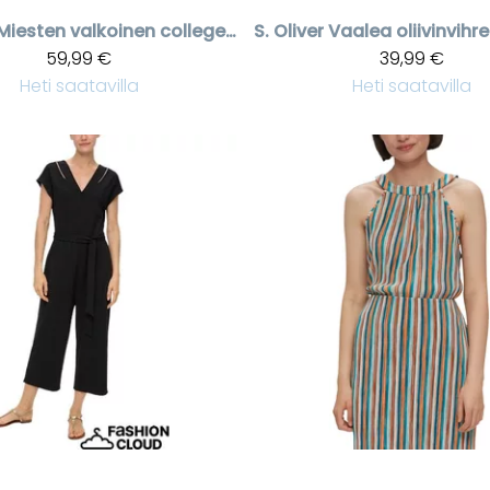
Miesten valkoinen college huppari
S. Oliver
59,99 €
39,99 €
Heti saatavilla
Heti saatavilla