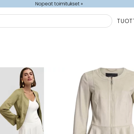
Nopeat toimitukset »
TUOT