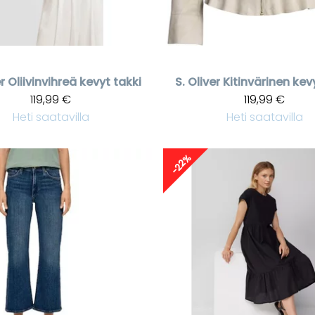
r
Oliivinvihreä kevyt takki
S. Oliver
Kitinvärinen kev
119,99 €
119,99 €
Heti saatavilla
Heti saatavilla
-22%