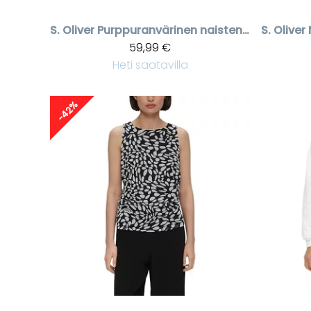
S. Oliver
Purppuranvärinen naisten satiinipusero
S. Oliver
59,99 €
Heti saatavilla
-42%