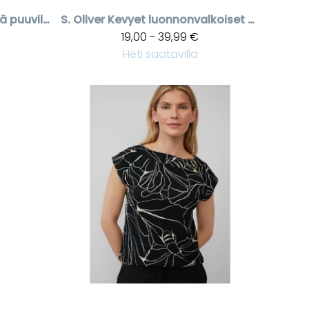
Vaalea oliivinvihreä puuvillaneule o-pääntiellä
S. Oliver
Kevyet luonnonvalkoiset bermuda shortsit
19,00 - 39,99 €
Heti saatavilla