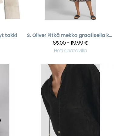
yt takki
S. Oliver
Pitkä mekko graafisella kuviolla
65,00 - 119,99 €
Heti saatavilla