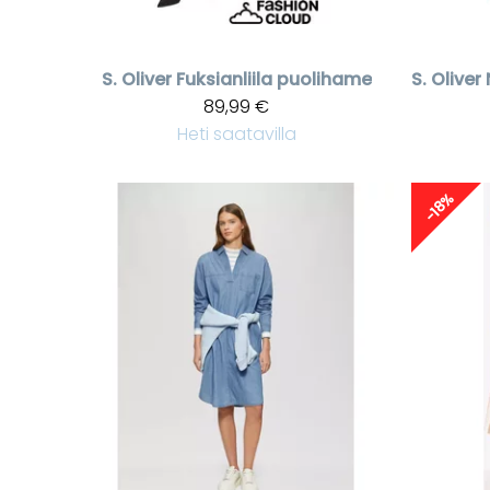
S. Oliver
Fuksianliila puolihame
S. Oliver
89,99 €
Heti saatavilla
-18%