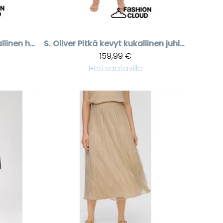
Naisten pinkkikukallinen hihaton paita
S. Oliver
Pitkä kevyt kukallinen juhlamekko
159,99 €
Heti saatavilla