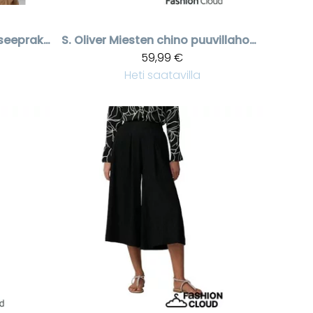
Beige - valkoinen seeprakuvioinen pellavamekko
S. Oliver
Miesten chino puuvillahousut, beige
59,99 €
Heti saatavilla