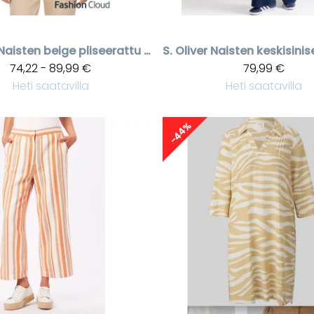
Naisten beige pliseerattu paita
S. Oliver
74,22 - 89,99 €
79,99 €
Heti saatavilla
Heti saatavilla
-44%