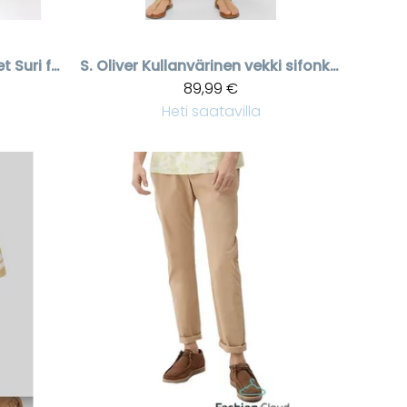
Naisten keskisiniset Suri farkut leveällä lahkeella
S. Oliver
Kullanvärinen vekki sifonkihame
89,99 €
Heti saatavilla