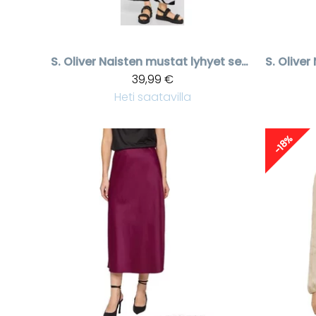
S. Oliver
Naisten mustat lyhyet seeprakuvioiset housut
S. Oliver
39,99 €
Heti saatavilla
-18%