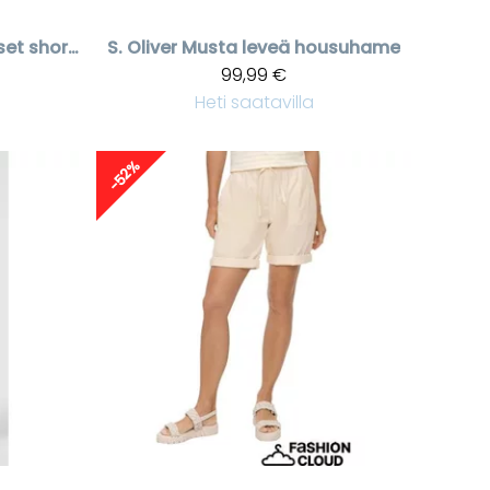
Valkoiset pellavaiset shortsit
S. Oliver
Musta leveä housuhame
99,99 €
Heti saatavilla
-52%