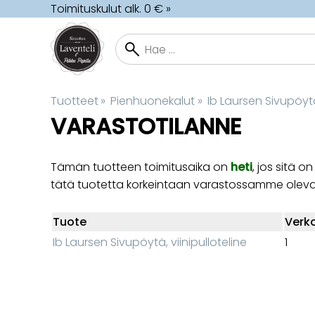
Toimituskulut alk. 0 € »
Tuotteet
‪»
Pienhuonekalut
‪»
Ib Laursen Sivupöytä,
VARASTOTILANNE
Tämän tuotteen toimitusaika on
heti
, jos sitä
tätä tuotetta korkeintaan varastossamme olev
Tuote
Verko
Ib Laursen Sivupöytä, viinipulloteline
1