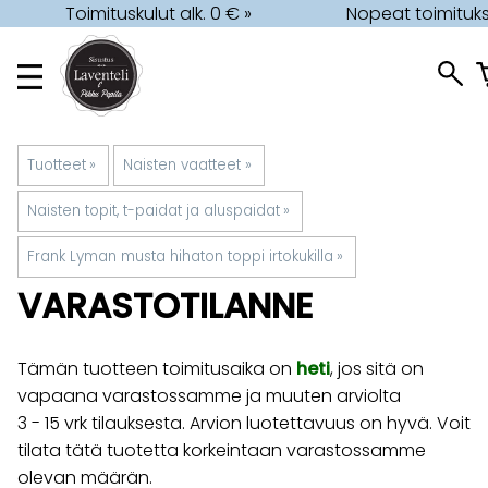
Toimituskulut alk. 0 € »
Nopeat toimituks
Tuotteet
‪»
Naisten vaatteet
‪»
Naisten topit, t-paidat ja aluspaidat
‪»
Frank Lyman musta hihaton toppi irtokukilla
‪»
VARASTOTILANNE
Tämän tuotteen toimitusaika on
heti
, jos sitä on
vapaana varastossamme ja muuten arviolta
3 - 15 vrk
tilauksesta. Arvion luotettavuus on hyvä. Voit
tilata tätä tuotetta korkeintaan varastossamme
olevan määrän.