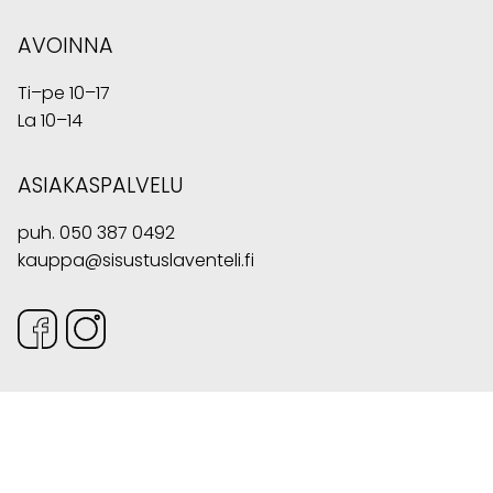
AVOINNA
Ti–pe 10–17
La 10–14
ASIAKASPALVELU
puh.
050 387 0492
kauppa@sisustuslaventeli.fi