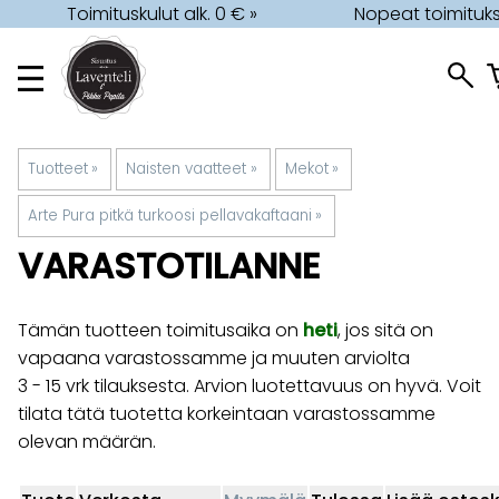
Toimituskulut alk. 0 € »
Nopeat toimituks
Tuotteet
‪»
Naisten vaatteet
‪»
Mekot
‪»
Arte Pura pitkä turkoosi pellavakaftaani
‪»
VARASTOTILANNE
Tämän tuotteen toimitusaika on
heti
, jos sitä on
vapaana varastossamme ja muuten arviolta
3 - 15 vrk
tilauksesta. Arvion luotettavuus on hyvä. Voit
tilata tätä tuotetta korkeintaan varastossamme
olevan määrän.