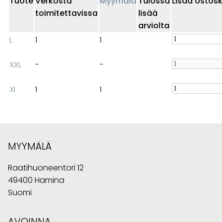
Tuote
Verkosta
Myymälä
Tulossa
Lisää ostosk
toimitettavissa
lisää
arviolta
L
1
1
XXL
-
-
Xl
1
1
MYYMÄLÄ
Raatihuoneentori 12
49400 Hamina
Suomi
AVOINNA