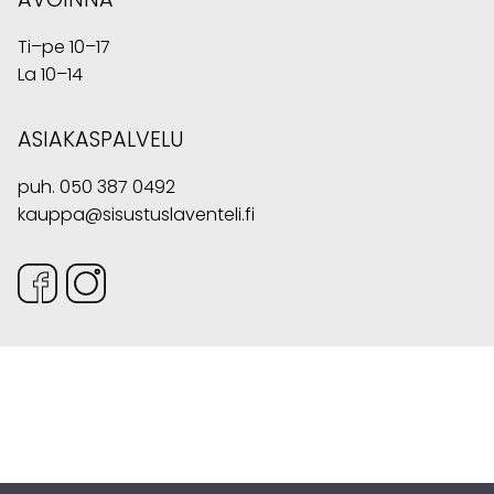
Ti–pe 10–17
La 10–14
ASIAKASPALVELU
puh.
050 387 0492
kauppa@sisustuslaventeli.fi