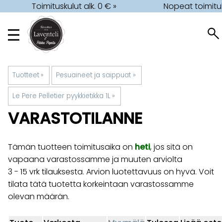
Toimituskulut alk. 0 € »
Nopeat toimitu
Tuotteet
‪»
Pesuaineet ja saippuat
‪»
Le Pere Pelletier pyykkietikka 1L
‪»
VARASTOTILANNE
Tämän tuotteen toimitusaika on
heti
, jos sitä on
vapaana varastossamme ja muuten arviolta
3 - 15 vrk
tilauksesta. Arvion luotettavuus on hyvä. Voit
tilata tätä tuotetta korkeintaan varastossamme
olevan määrän.