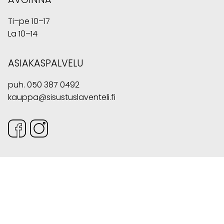
Ti–pe 10–17
La 10–14
ASIAKASPALVELU
puh.
050 387 0492
kauppa@sisustuslaventeli.fi