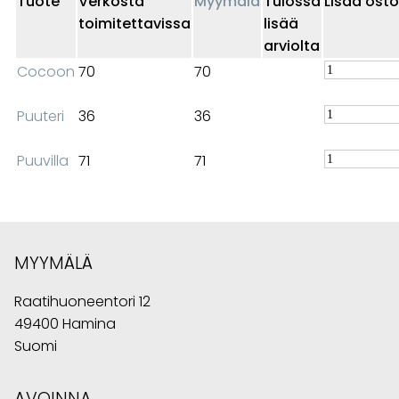
Tuote
Verkosta
Myymälä
Tulossa
Lisää osto
toimitettavissa
lisää
arviolta
Cocoon
70
70
Puuteri
36
36
Puuvilla
71
71
MYYMÄLÄ
Raatihuoneentori 12
49400 Hamina
Suomi
AVOINNA