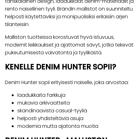
tanskalainen design, laadukkaat denim-materiaalit ja
rento naisellinen tyyli. Brändin mallistot on suunniteltu
helposti käytettäviksi ja monipuolisiksi erilaisiin arjen
tilanteisiin.
Malliston tuotteissa korostuvat hyvä istuvuus,
modernit leikkaukset ja ajattomat sävyt, jotka tekevät
pukeutumisesta vaivatonta ja tyylikästä.
KENELLE DENIM HUNTER SOPII?
Denim Hunter sopii erityisesti naiselle, joka arvostaa:
laadukkaita farkkuja
mukavia arkivaatteita
skandinaavista casual-tyyliä
helposti yhdisteltäviä asuja
modernia mutta ajatonta muotia