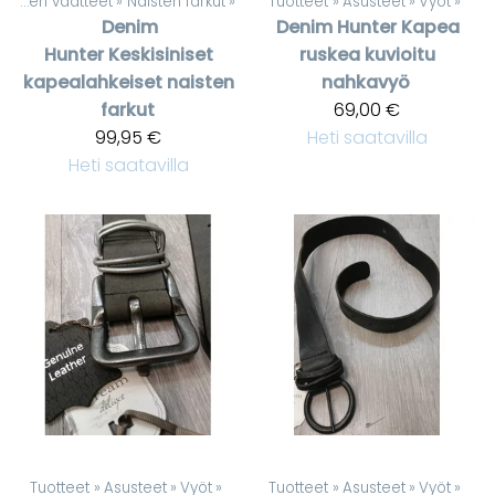
Naisten vaatteet
‪»
Naisten farkut
‪»
Tuotteet
‪»
Asusteet
‪»
Vyöt
‪»
Denim
Denim Hunter
Kapea
Hunter
Keskisiniset
ruskea kuvioitu
kapealahkeiset naisten
nahkavyö
farkut
69,00 €
99,95 €
Heti saatavilla
Heti saatavilla
Tuotteet
‪»
Asusteet
‪»
Vyöt
‪»
Tuotteet
‪»
Asusteet
‪»
Vyöt
‪»