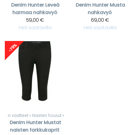
Denim Hunter
Leveä
Denim Hunter
Musta
harmaa nahkavyö
nahkavyö
59,00 €
69,00 €
Heti saatavilla
Heti saatavilla
-79%
Naisten vaatteet
‪»
Naisten housut
‪»
Denim Hunter
Mustat
naisten farkkukaprit