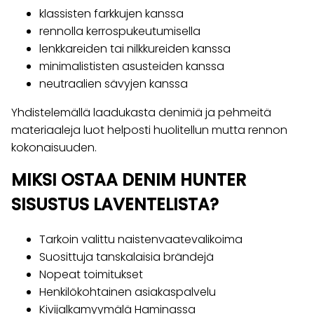
klassisten farkkujen kanssa
rennolla kerrospukeutumisella
lenkkareiden tai nilkkureiden kanssa
minimalististen asusteiden kanssa
neutraalien sävyjen kanssa
Yhdistelemällä laadukasta denimiä ja pehmeitä
materiaaleja luot helposti huolitellun mutta rennon
kokonaisuuden.
MIKSI OSTAA DENIM HUNTER
SISUSTUS LAVENTELISTA?
Tarkoin valittu naistenvaatevalikoima
Suosittuja tanskalaisia brändejä
Nopeat toimitukset
Henkilökohtainen asiakaspalvelu
Kivijalkamyymälä Haminassa