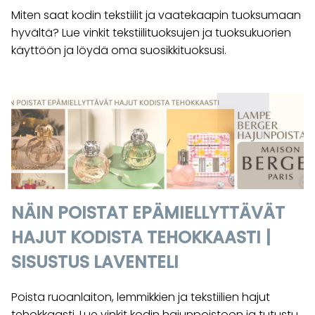
Miten saat kodin tekstiilit ja vaatekaapin tuoksumaan
hyvältä? Lue vinkit tekstiilituoksujen ja tuoksukuorien
käyttöön ja löydä oma suosikkituoksusi.
NÄIN POISTAT EPÄMIELLYTTÄVÄT
HAJUT KODISTA TEHOKKAASTI |
SISUSTUS LAVENTELI
Poista ruoanlaiton, lemmikkien ja tekstiilien hajut
tehokkaasti. Lue vinkit kodin hajunpoistoon ja tutustu