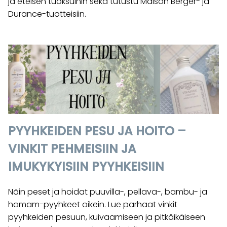
ja eteisen tuoksuihin sekä tutustu Maison Berger- ja
Durance-tuotteisiin.
PYYHKEIDEN PESU JA HOITO –
VINKIT PEHMEISIIN JA
IMUKYKYISIIN PYYHKEISIIN
Näin peset ja hoidat puuvilla-, pellava-, bambu- ja
hamam-pyyhkeet oikein. Lue parhaat vinkit
pyyhkeiden pesuun, kuivaamiseen ja pitkäikäiseen