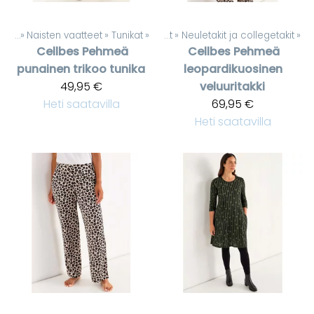
teet
‪»
Naisten vaatteet
Tuotteet
‪»
‪»
Tunikat
‪»
Naisten vaatteet
‪»
Neuletakit ja collegetakit
‪»
Cellbes
Pehmeä
Cellbes
Pehmeä
punainen trikoo tunika
leopardikuosinen
49,95 €
veluuritakki
Heti saatavilla
69,95 €
Heti saatavilla