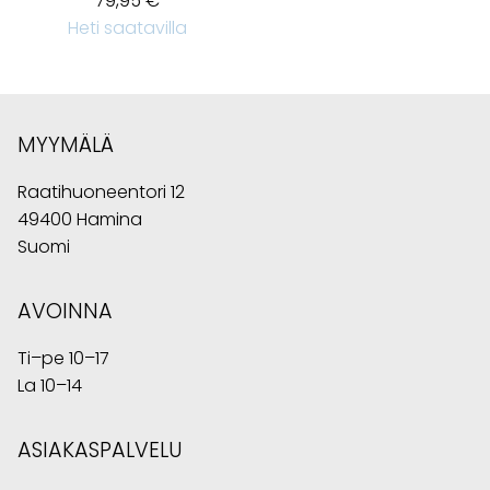
79,95 €
Heti saatavilla
MYYMÄLÄ
Raatihuoneentori 12
49400 Hamina
Suomi
AVOINNA
Ti–pe 10–17
La 10–14
ASIAKASPALVELU