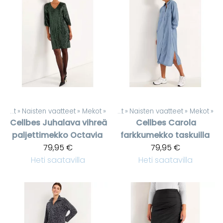
Tuotteet
‪»
Naisten vaatteet
‪»
Mekot
‪»
Tuotteet
‪»
Naisten vaatteet
‪»
Mekot
‪»
Cellbes
Juhalava vihreä
Cellbes
Carola
paljettimekko Octavia
farkkumekko taskuilla
79,95 €
79,95 €
Heti saatavilla
Heti saatavilla