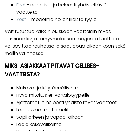
DNY
– naisellisia ja helposti yhdisteltäviä
vaatteita
Yest
– modernia hollantilaista tyyliä
Voit tutustua kaikkiin pluskoon vaatteisiin myös
Haminan kivijalkamyymälässämme, jossa tuotteita
voi sovittaa rauhassa ja saat apua oikean koon sekä
mallin valinnassa.
MIKSI ASIAKKAAT PITÄVÄT CELLBES-
VAATTEISTA?
Mukavat ja käytännölliset mallit
Hyvä mitoitus eri vartalotyypeille
Ajattomat ja helposti yhdisteltävät vaatteet
Laadukkaat materiaalit
Sopii arkeen ja vapaa-aikaan
Laaja kokovalikoima