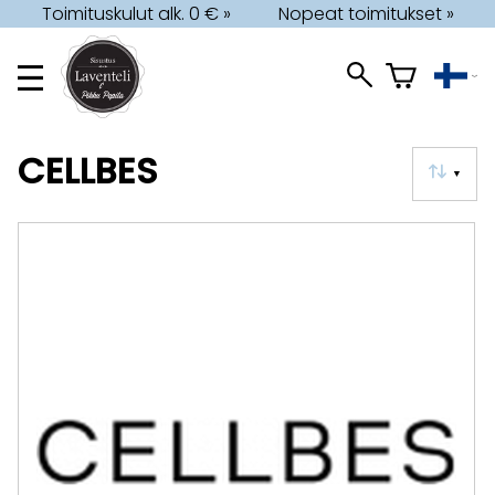
Toimituskulut alk. 0 € »
Nopeat toimitukset »
CELLBES
▼