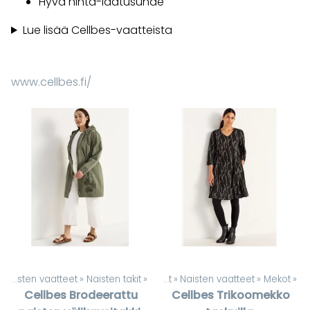
Hyvä hinta-laatusuhde
Lue lisää Cellbes-vaatteista
www.cellbes.fi/
»
Naisten vaatteet
‪»
Naisten takit
‪»
Tuotteet
‪»
Naisten vaatteet
‪»
Mekot
‪»
Cellbes
Brodeerattu
Cellbes
Trikoomekko