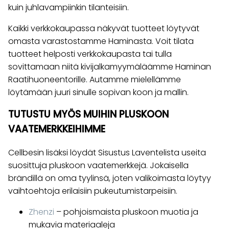
kuin juhlavampiinkin tilanteisiin.
Kaikki verkkokaupassa näkyvät tuotteet löytyvät
omasta varastostamme Haminasta. Voit tilata
tuotteet helposti verkkokaupasta tai tulla
sovittamaan niitä kivijalkamyymäläämme Haminan
Raatihuoneentorille. Autamme mielellämme
löytämään juuri sinulle sopivan koon ja mallin.
TUTUSTU MYÖS MUIHIN PLUSKOON
VAATEMERKKEIHIMME
Cellbesin lisäksi löydät Sisustus Laventelista useita
suosittuja pluskoon vaatemerkkejä. Jokaisella
brändillä on oma tyylinsä, joten valikoimasta löytyy
vaihtoehtoja erilaisiin pukeutumistarpeisiin.
Zhenzi
– pohjoismaista pluskoon muotia ja
mukavia materiaaleja