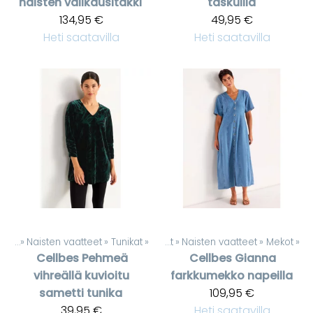
naisten välikausitakki
taskuilla
134,95 €
49,95 €
Heti saatavilla
Heti saatavilla
teet
‪»
Naisten vaatteet
‪»
Tunikat
‪»
Tuotteet
‪»
Naisten vaatteet
‪»
Mekot
‪»
Cellbes
Pehmeä
Cellbes
Gianna
vihreällä kuvioitu
farkkumekko napeilla
sametti tunika
109,95 €
39,95 €
Heti saatavilla