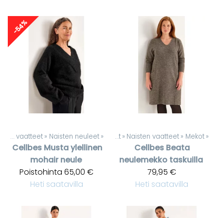
-54%
Naisten vaatteet
‪»
Naisten neuleet
‪»
Tuotteet
‪»
Naisten vaatteet
‪»
Mekot
‪»
Cellbes
Musta ylellinen
Cellbes
Beata
mohair neule
neulemekko taskuilla
Poistohinta
65,00 €
79,95 €
Heti saatavilla
Heti saatavilla