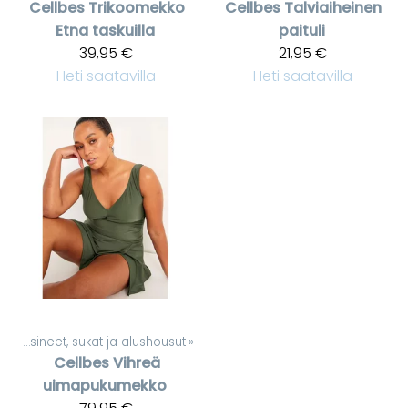
Cellbes
Trikoomekko
Cellbes
Talviaiheinen
Etna taskuilla
paituli
39,95 €
21,95 €
Heti saatavilla
Heti saatavilla
t
‪»
Käsineet, sukat ja alushousut
‪»
Cellbes
Vihreä
uimapukumekko