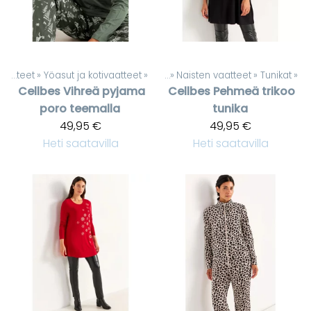
Naisten vaatteet
‪»
Yöasut ja kotivaatteet
Tuotteet
‪»
‪»
Naisten vaatteet
‪»
Tunikat
‪»
Cellbes
Vihreä pyjama
Cellbes
Pehmeä trikoo
poro teemalla
tunika
49,95 €
49,95 €
Heti saatavilla
Heti saatavilla