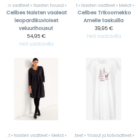
Naisten vaatteet
‪»
Naisten housut
‪»
Tuotteet
‪»
Naisten vaatteet
‪»
Mekot
‪»
Cellbes
Naisten vaaleat
Cellbes
Trikoomekko
leopardikuvioiset
Amelie taskuilla
veluurihousut
39,95 €
54,95 €
Heti saatavilla
Heti saatavilla
Tuotteet
‪»
Naisten vaatteet
Tuotteet
‪»
‪»
Mekot
‪»
Naisten vaatteet
‪»
Yöasut ja kotivaatteet
‪»