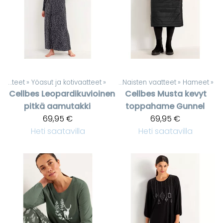
Naisten vaatteet
‪»
Yöasut ja kotivaatteet
Tuotteet
‪»
‪»
Naisten vaatteet
‪»
Hameet
‪»
Cellbes
Leopardikuvioinen
Cellbes
Musta kevyt
pitkä aamutakki
toppahame Gunnel
69,95 €
69,95 €
Heti saatavilla
Heti saatavilla