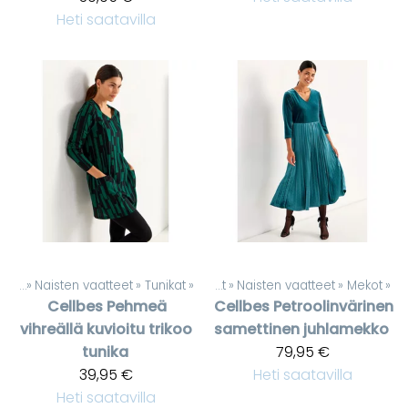
Heti saatavilla
teet
‪»
Naisten vaatteet
‪»
Tunikat
‪»
Tuotteet
‪»
Naisten vaatteet
‪»
Mekot
‪»
Cellbes
Pehmeä
Cellbes
Petroolinvärinen
vihreällä kuvioitu trikoo
samettinen juhlamekko
tunika
79,95 €
39,95 €
Heti saatavilla
Heti saatavilla