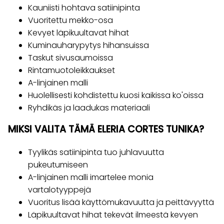
Kauniisti hohtava satiinipinta
Vuoritettu mekko-osa
Kevyet läpikuultavat hihat
Kuminauharypytys hihansuissa
Taskut sivusaumoissa
Rintamuotoleikkaukset
A-linjainen malli
Huolellisesti kohdistettu kuosi kaikissa ko'oissa
Ryhdikäs ja laadukas materiaali
MIKSI VALITA TÄMÄ ELERIA CORTES TUNIKA?
Tyylikäs satiinipinta tuo juhlavuutta
pukeutumiseen
A-linjainen malli imartelee monia
vartalotyyppejä
Vuoritus lisää käyttömukavuutta ja peittävyyttä
Läpikuultavat hihat tekevät ilmeestä kevyen