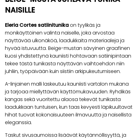
NAISILLE
Eleria Cortes satiinitunika
on tyylikäs ja
monikäyttöinen valinta naiselle, joka arvostaa
näyttävää ulkonäköä, laadukkaita materiaaleja ja
hyvää istuvuutta. Beige-mustan sävyinen graafinen
kuosi yhdistettynä kauniisti hohtavaan satiinipintaan
tekee tästä tunikasta näyttävän vaihtoehdon niin
juhliin, työpäivään kuin siistiin arkipukeutumiseen.
A-linjainen malli laskeutuu kauniisti vartalon mukana
ja tarjoaa miellyttävän käyttömukavuuden. Ryhdikäs
kangas sekä vuoritettu alaosa tekevät tunikasta
laadukkaan tuntuisen, kun taas kevyesti läpikuultavat
hihat tuovat kokonaisuuteen ilmavuutta ja naisellista
eleganssia.
Taskut sivusaumoissa lisäävät käytännöllisyyttä, ja