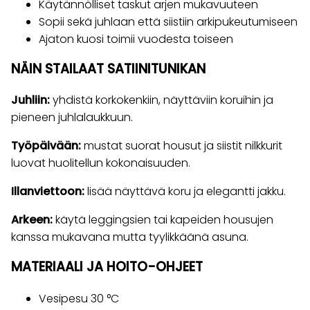
Käytännölliset taskut arjen mukavuuteen
Sopii sekä juhlaan että siistiin arkipukeutumiseen
Ajaton kuosi toimii vuodesta toiseen
NÄIN STAILAAT SATIINITUNIKAN
Juhliin:
yhdistä korkokenkiin, näyttäviin koruihin ja
pieneen juhlalaukkuun.
Työpäivään:
mustat suorat housut ja siistit nilkkurit
luovat huolitellun kokonaisuuden.
Illanviettoon:
lisää näyttävä koru ja elegantti jakku.
Arkeen:
käytä leggingsien tai kapeiden housujen
kanssa mukavana mutta tyylikkäänä asuna.
MATERIAALI JA HOITO-OHJEET
Vesipesu 30 °C