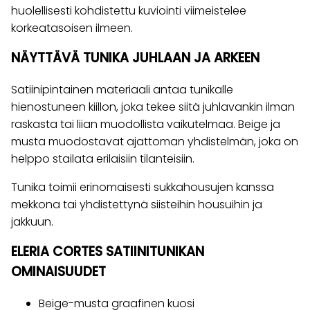
huolellisesti kohdistettu kuviointi viimeistelee
korkeatasoisen ilmeen.
NÄYTTÄVÄ TUNIKA JUHLAAN JA ARKEEN
Satiinipintainen materiaali antaa tunikalle
hienostuneen kiillon, joka tekee siitä juhlavankin ilman
raskasta tai liian muodollista vaikutelmaa. Beige ja
musta muodostavat ajattoman yhdistelmän, joka on
helppo stailata erilaisiin tilanteisiin.
Tunika toimii erinomaisesti sukkahousujen kanssa
mekkona tai yhdistettynä siisteihin housuihin ja
jakkuun.
ELERIA CORTES SATIINITUNIKAN
OMINAISUUDET
Beige-musta graafinen kuosi