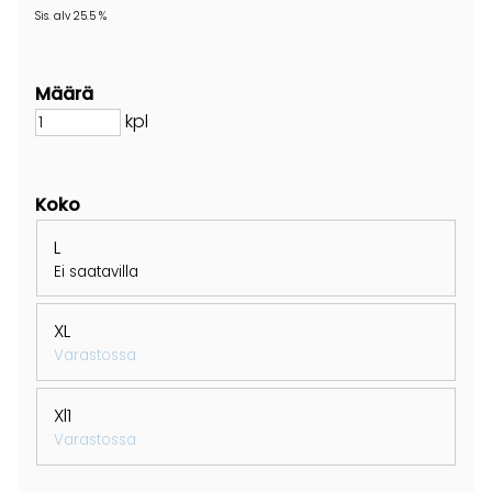
Sis. alv 25.5 %
Määrä
kpl
Koko
L
Ei saatavilla
XL
Varastossa
Xl1
Varastossa