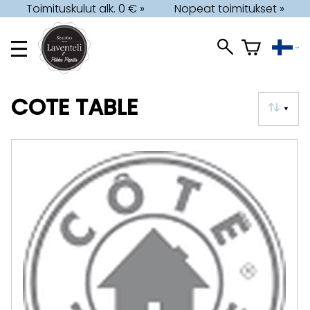
Toimituskulut alk. 0 € »
Nopeat toimitukset »
COTE TABLE
▼