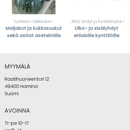
Tuotteet
‪»
Silkkikukat
Tuotteet
‪»
‪»
Kynttilät, lyhdyt ja Kynttilänjalat
‪»
Maljakot ja kukkaruukut
Ulko- ja sisälyhdyt
sekä astiat asetelmille
erilaisille kynttilöille
MYYMÄLÄ
Raatihuoneentori 12
49400 Hamina
Suomi
AVOINNA
Ti–pe 10–17