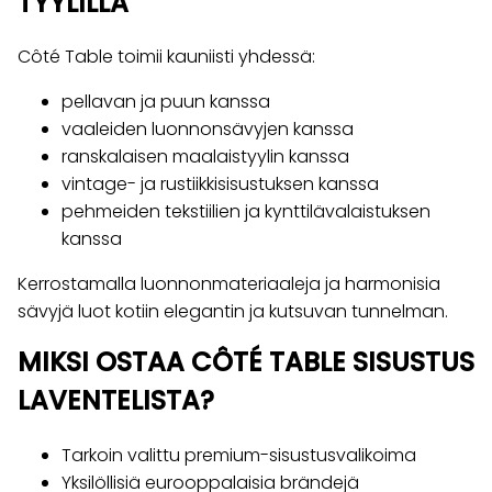
TYYLILLÄ
Côté Table toimii kauniisti yhdessä:
pellavan ja puun kanssa
vaaleiden luonnonsävyjen kanssa
ranskalaisen maalaistyylin kanssa
vintage- ja rustiikkisisustuksen kanssa
pehmeiden tekstiilien ja kynttilävalaistuksen
kanssa
Kerrostamalla luonnonmateriaaleja ja harmonisia
sävyjä luot kotiin elegantin ja kutsuvan tunnelman.
MIKSI OSTAA CÔTÉ TABLE SISUSTUS
LAVENTELISTA?
Tarkoin valittu premium-sisustusvalikoima
Yksilöllisiä eurooppalaisia brändejä