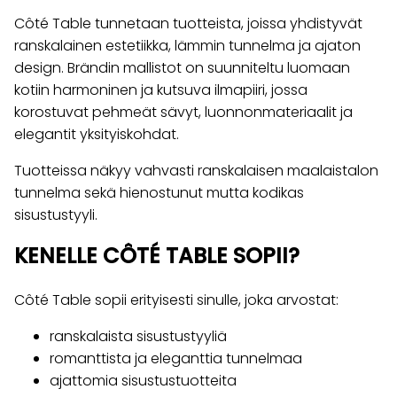
Côté Table tunnetaan tuotteista, joissa yhdistyvät
ranskalainen estetiikka, lämmin tunnelma ja ajaton
design. Brändin mallistot on suunniteltu luomaan
kotiin harmoninen ja kutsuva ilmapiiri, jossa
korostuvat pehmeät sävyt, luonnonmateriaalit ja
elegantit yksityiskohdat.
Tuotteissa näkyy vahvasti ranskalaisen maalaistalon
tunnelma sekä hienostunut mutta kodikas
sisustustyyli.
KENELLE CÔTÉ TABLE SOPII?
Côté Table sopii erityisesti sinulle, joka arvostat:
ranskalaista sisustustyyliä
romanttista ja eleganttia tunnelmaa
ajattomia sisustustuotteita