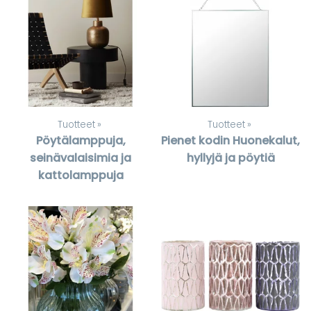
Tuotteet
‪»
Tuotteet
‪»
Pöytälamppuja,
Pienet kodin Huonekalut,
seinävalaisimia ja
hyllyjä ja pöytiä
kattolamppuja