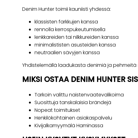
Denim Hunter toimii kauniisti yhdessä:
klassisten farkkujen kanssa
rennolla kerrospukeutumisella
lenkkareiden tai nilkkureiden kanssa
minimalististen asusteiden kanssa
neutraalien sävyjen kanssa
Yhdistelemällä laadukasta denimiä ja pehmeitä m
MIKSI OSTAA DENIM HUNTER SI
Tarkoin valittu naistenvaatevalikoima
Suosittuja tanskalaisia brändejä
Nopeat toimitukset
Henkilökohtainen asiakaspalvelu
Kivijalkamyymälä Haminassa