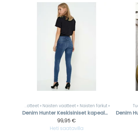
Tuotteet
‪»
Naisten vaatteet
‪»
Naisten farkut
‪»
Tu
Denim Hunter
Keskisiniset kapealahkeiset naisten farkut
Denim H
99,95 €
Heti saatavilla