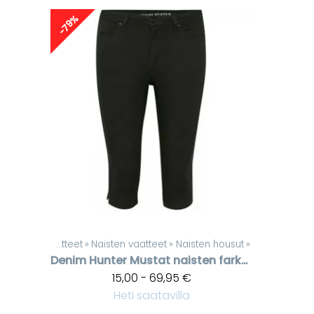
-79%
Tuotteet
‪»
Naisten vaatteet
‪»
Naisten housut
‪»
Denim Hunter
Mustat naisten farkkukaprit
15,00 - 69,95 €
Heti saatavilla