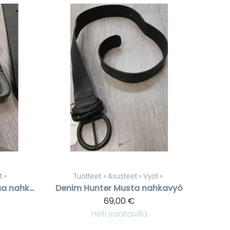
t
‪»
Tuotteet
‪»
Asusteet
‪»
Vyöt
‪»
Leveä harmaa nahkavyö
Denim Hunter
Musta nahkavyö
69,00 €
Heti saatavilla