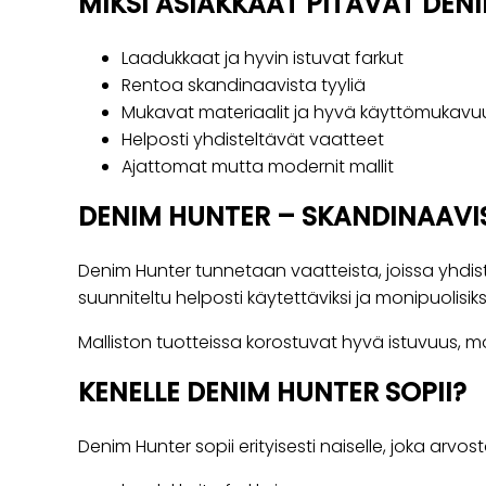
MIKSI ASIAKKAAT PITÄVÄT DEN
Laadukkaat ja hyvin istuvat farkut
Rentoa skandinaavista tyyliä
Mukavat materiaalit ja hyvä käyttömukavu
Helposti yhdisteltävät vaatteet
Ajattomat mutta modernit mallit
DENIM HUNTER – SKANDINAAVI
Denim Hunter tunnetaan vaatteista, joissa yhdist
suunniteltu helposti käytettäviksi ja monipuolisiksi e
Malliston tuotteissa korostuvat hyvä istuvuus, mo
KENELLE DENIM HUNTER SOPII?
Denim Hunter sopii erityisesti naiselle, joka arvos