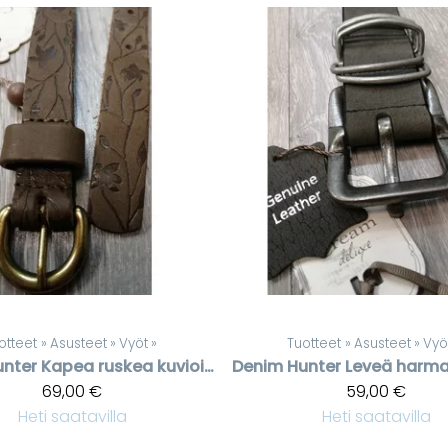
otteet
‪»
Asusteet
‪»
Vyöt
‪»
Tuotteet
‪»
Asusteet
‪»
Vyö
unter
Kapea ruskea kuvioitu nahkavyö
Denim Hunter
69,00 €
59,00 €
Heti saatavilla
Heti saatavilla