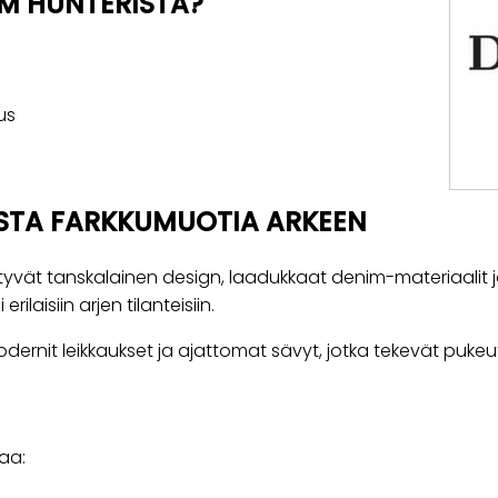
IM HUNTERISTA?
us
STA FARKKUMUOTIA ARKEEN
yvät tanskalainen design, laadukkaat denim-materiaalit ja r
rilaisiin arjen tilanteisiin.
dernit leikkaukset ja ajattomat sävyt, jotka tekevät pukeu
taa: