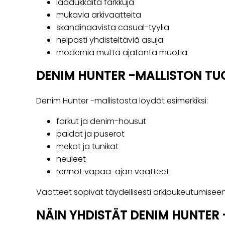
laadukkaita farkkuja
mukavia arkivaatteita
skandinaavista casual-tyyliä
helposti yhdisteltäviä asuja
modernia mutta ajatonta muotia
DENIM HUNTER -MALLISTON TU
Denim Hunter -mallistosta löydät esimerkiksi:
farkut ja denim-housut
paidat ja puserot
mekot ja tunikat
neuleet
rennot vapaa-ajan vaatteet
Vaatteet sopivat täydellisesti arkipukeutumiseen
NÄIN YHDISTÄT DENIM HUNTER