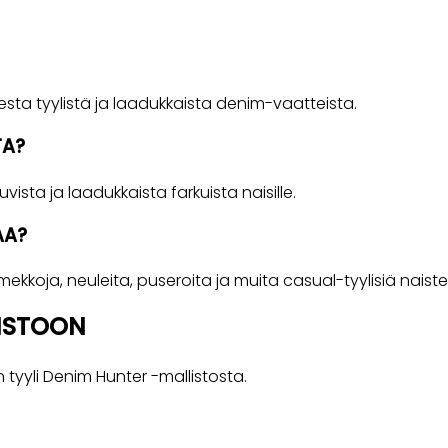
ta tyylistä ja laadukkaista denim-vaatteista.
TA?
vista ja laadukkaista farkuista naisille.
AA?
kkoja, neuleita, puseroita ja muita casual-tyylisiä naiste
ISTOON
tyyli Denim Hunter -mallistosta.