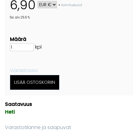
6,90
+
toimituskulut
Sis. alv 25.5 %
Määrä
kpl
Varastossa
Saatavuus
Heti
Varastotilanne ja saapuvat