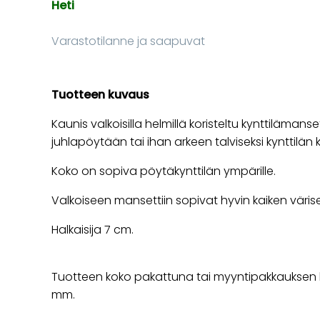
Heti
Varastotilanne ja saapuvat
Tuotteen kuvaus
Kaunis valkoisilla helmillä koristeltu kynttilämanset
juhlapöytään tai ihan arkeen talviseksi kynttilän k
Koko on sopiva pöytäkynttilän ympärille.
Valkoiseen mansettiin sopivat hyvin kaiken väriset
Halkaisija 7 cm.
Tuotteen koko pakattuna tai myyntipakkauksen ko
mm.