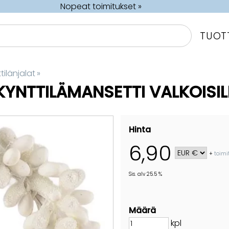
Nopeat toimitukset »
TUOT
tilänjalat
‪»
YNTTILÄMANSETTI VALKOISILL
Hinta
6,90
+
toimi
Sis. alv 25.5 %
Määrä
kpl