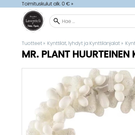
Toimituskulut alk. 0 € »
Tuotteet
‪»
Kynttilät, lyhdyt ja Kynttilänjalat
‪»
Kynt
MR. PLANT
HUURTEINEN K