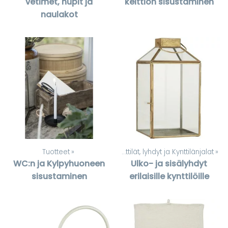
vetimet, nupit ja
keittiön sisustaminen
naulakot
Tuotteet
‪»
Tuotteet
‪»
Kynttilät, lyhdyt ja Kynttilänjalat
‪»
WC:n ja Kylpyhuoneen
Ulko- ja sisälyhdyt
sisustaminen
erilaisille kynttilöille