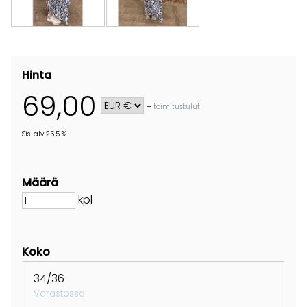
Hinta
69,00
+
toimituskulut
Sis. alv 25.5 %
Määrä
kpl
Koko
34/36
Varastossa