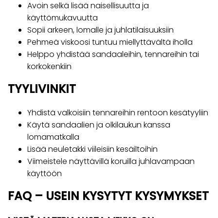
Avoin selkä lisää naisellisuutta ja
käyttömukavuutta
Sopii arkeen, lomalle ja juhlatilaisuuksiin
Pehmeä viskoosi tuntuu miellyttävältä iholla
Helppo yhdistää sandaaleihin, tennareihin tai
korkokenkiin
TYYLIVINKIT
Yhdistä valkoisiin tennareihin rentoon kesätyyliin
Käytä sandaalien ja olkilaukun kanssa
lomamatkalla
Lisää neuletakki viileisiin kesäiltoihin
Viimeistele näyttävillä koruilla juhlavampaan
käyttöön
FAQ – USEIN KYSYTYT KYSYMYKSET