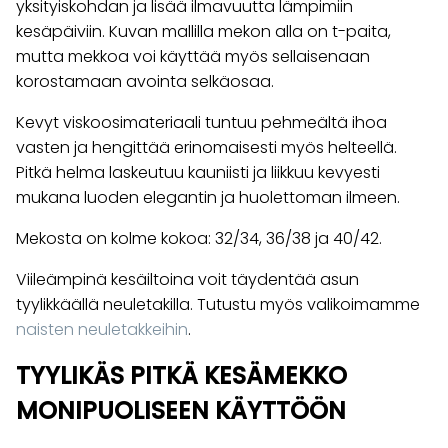
yksityiskohdan ja lisää ilmavuutta lämpimiin
kesäpäiviin. Kuvan mallilla mekon alla on t-paita,
mutta mekkoa voi käyttää myös sellaisenaan
korostamaan avointa selkäosaa.
Kevyt viskoosimateriaali tuntuu pehmeältä ihoa
vasten ja hengittää erinomaisesti myös helteellä.
Pitkä helma laskeutuu kauniisti ja liikkuu kevyesti
mukana luoden elegantin ja huolettoman ilmeen.
Mekosta on kolme kokoa: 32/34, 36/38 ja 40/42.
Viileämpinä kesäiltoina voit täydentää asun
tyylikkäällä neuletakilla. Tutustu myös valikoimamme
naisten neuletakkeihin
.
TYYLIKÄS PITKÄ KESÄMEKKO
MONIPUOLISEEN KÄYTTÖÖN