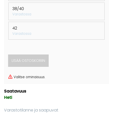
38/40
Varastossa
42
Varastossa
Valitse ominaisuus.
Saatavuus
Heti
Varastotilanne ja saapuvat