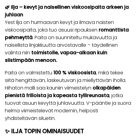
🌿 Ilja – kevyt ja naisellinen viskoosipaita arkeen ja
juhlaan
Yest Ilja on hurmaavan kevyt ja ilmava naisten
viskoosipaita, joka tuo asuusi ripauksen
romanttista
pehmeyttä
. Paita on suunniteltu mukavuutta ja
naisellista linjakkuutta arvostavalle – täydellinen
valinta niin
toimistolle, vapaa-aikaan kuin
siistimpään menoon.
Paita on valmistettu
100 % viskoosista
, mikä tekee
siitä hengittävän, laskeutuvan ja miellyttävän iholla.
Hihaton malli saa kauniin viimeistelyn
olkapäiden
pienistä frilloista ja kapeasta tyllireunasta
, jotka
tuovat asuun kevyttä juhlavuutta. V-pääntie ja suora
helma viimeistelevät modernin, helposti
yhdisteltävän siluetin.
✨ ILJA TOPIN OMINAISUUDET