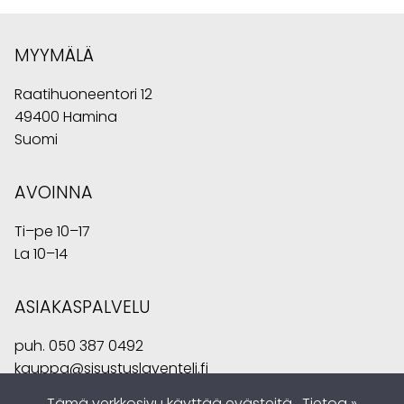
MYYMÄLÄ
Raatihuoneentori 12
49400 Hamina
Suomi
AVOINNA
Ti–pe 10–17
La 10–14
ASIAKASPALVELU
puh.
050 387 0492
kauppa@sisustuslaventeli.fi
Tämä verkkosivu käyttää evästeitä.
Tietoa »