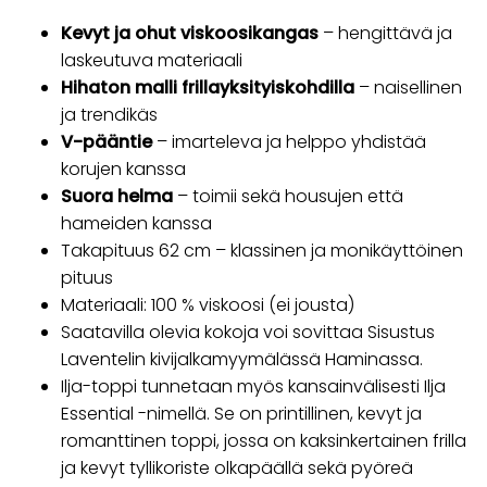
Kevyt ja ohut viskoosikangas
– hengittävä ja
laskeutuva materiaali
Hihaton malli frillayksityiskohdilla
– naisellinen
ja trendikäs
V-pääntie
– imarteleva ja helppo yhdistää
korujen kanssa
Suora helma
– toimii sekä housujen että
hameiden kanssa
Takapituus 62 cm – klassinen ja monikäyttöinen
pituus
Materiaali: 100 % viskoosi (ei jousta)
Saatavilla olevia kokoja voi sovittaa Sisustus
Laventelin kivijalkamyymälässä Haminassa.
Ilja-toppi tunnetaan myös kansainvälisesti Ilja
Essential -nimellä. Se on printillinen, kevyt ja
romanttinen toppi, jossa on kaksinkertainen frilla
ja kevyt tyllikoriste olkapäällä sekä pyöreä