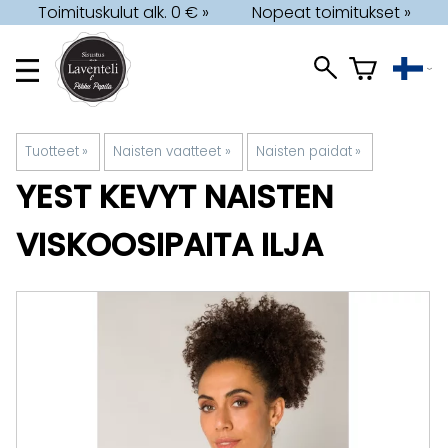
Toimituskulut alk. 0 € »
Nopeat toimitukset »
Tuotteet
‪»
Naisten vaatteet
‪»
Naisten paidat
‪»
YEST
KEVYT NAISTEN
VISKOOSIPAITA ILJA