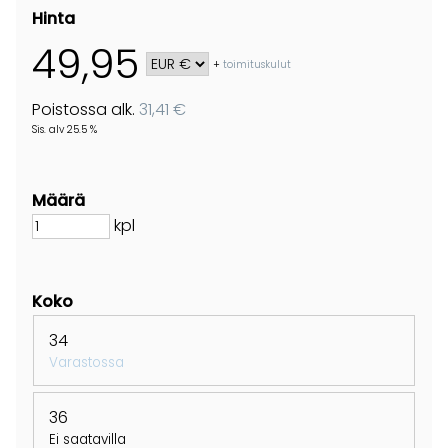
Hinta
49,95
+
toimituskulut
Poistossa alk.
31,41 €
Sis. alv 25.5 %
Määrä
kpl
Koko
34
Varastossa
36
Ei saatavilla