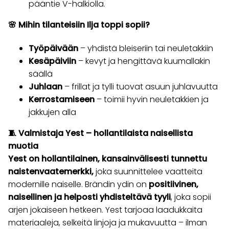
pääntie V-halkiolla.
🌸 Mihin tilanteisiin Ilja toppi sopii?
Työpäivään
– yhdistä bleiseriin tai neuletakkiin
Kesäpäiviin
– kevyt ja hengittävä kuumallakin
säällä
Juhlaan
– frillat ja tylli tuovat asuun juhlavuutta
Kerrostamiseen
– toimii hyvin neuletakkien ja
jakkujen alla
🧵 Valmistaja Yest – hollantilaista naisellista
muotia
Yest on hollantilainen, kansainvälisesti tunnettu
naistenvaatemerkki,
joka suunnittelee vaatteita
modernille naiselle. Brändin ydin on
positiivinen,
naisellinen ja helposti yhdisteltävä tyyli
, joka sopii
arjen jokaiseen hetkeen. Yest tarjoaa laadukkaita
materiaaleja, selkeitä linjoja ja mukavuutta – ilman