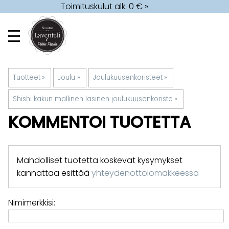
Toimituskulut alk. 0 € »
Tuotteet
‪»
Joulu
‪»
Joulukuusenkoristeet
‪»
Shishi kakun mallinen lasinen joulukuusenkoriste
‪»
KOMMENTOI TUOTETTA
Mahdolliset tuotetta koskevat kysymykset
kannattaa esittää
yhteydenottolomakkeessa
Nimimerkkisi: