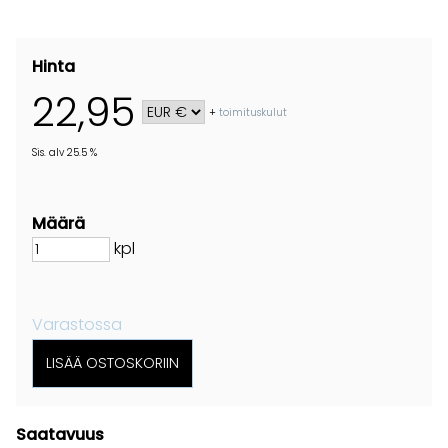
Hinta
22,95
+
toimituskulut
Sis. alv 25.5 %
Määrä
kpl
Varastossa
Saatavuus