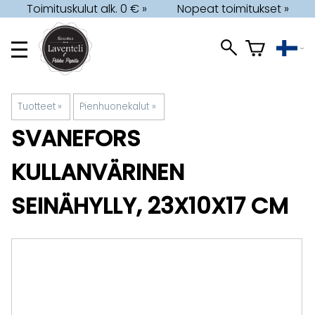
Toimituskulut alk. 0 € »
Nopeat toimitukset »
Tuotteet
‪»
Pienhuonekalut
‪»
SVANEFORS
KULLANVÄRINEN
SEINÄHYLLY, 23X10X17 CM