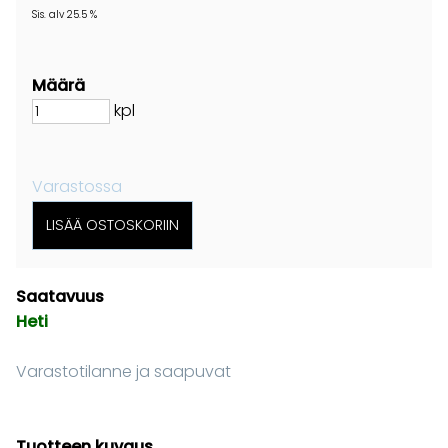
Sis. alv 25.5 %
Määrä
kpl
Varastossa
Saatavuus
Heti
Varastotilanne ja saapuvat
Tuotteen kuvaus