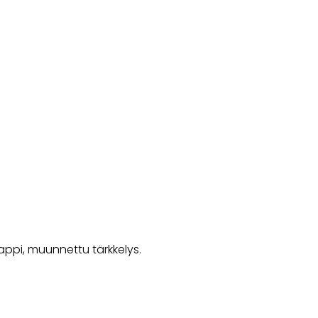
.
irappi, muunnettu tärkkelys.