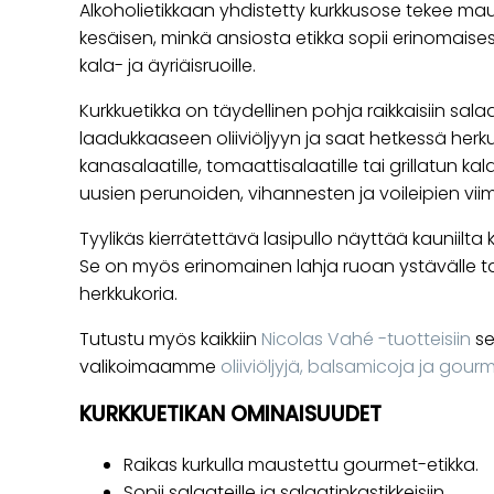
Alkoholietikkaan yhdistetty kurkkusose tekee ma
kesäisen, minkä ansiosta etikka sopii erinomaisesti
kala- ja äyriäisruoille.
Kurkkuetikka on täydellinen pohja raikkaisiin salaat
laadukkaaseen oliiviöljyyn ja saat hetkessä herkul
kanasalaatille, tomaattisalaatille tai grillatun ka
uusien perunoiden, vihannesten ja voileipien viim
Tyylikäs kierrätettävä lasipullo näyttää kauniilta
Se on myös erinomainen lahja ruoan ystävälle 
herkkukoria.
Tutustu myös kaikkiin
Nicolas Vahé -tuotteisiin
se
valikoimaamme
oliiviöljyjä, balsamicoja ja gour
KURKKUETIKAN OMINAISUUDET
Raikas kurkulla maustettu gourmet-etikka.
Sopii salaateille ja salaatinkastikkeisiin.