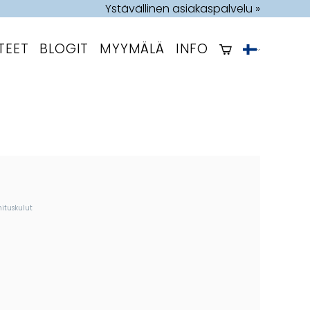
Ystävällinen asiakaspalvelu »
TEET
BLOGIT
MYYMÄLÄ
INFO
mituskulut