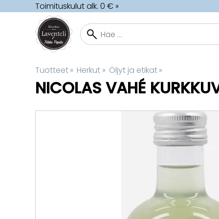
Toimituskulut alk. 0 € »
Tuotteet
‪»
Herkut
‪»
Öljyt ja etikat
‪»
NICOLAS VAHÉ
KURKKUVI