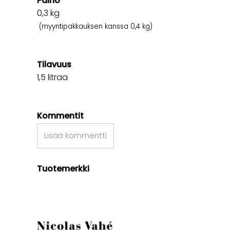
Paino
0,3
kg
(myyntipakkauksen kanssa 0,4 kg)
Tilavuus
1,5 litraa
Kommentit
Lisää kommentti
Tuotemerkki