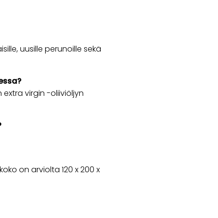
äisille, uusille perunoille sekä
eessa?
xtra virgin -oliiviöljyn
?
ko on arviolta 120 x 200 x