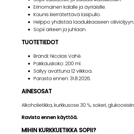
Erinomainen kalalle ja äyriäisille.
Kaunis kierrätettävä lasipullo.
Helppo yhdistää laadukkaaseen oliiviöljyyn
Sopii arkeen ja juhlaan.
TUOTETIEDOT
Brändi: Nicolas Vahé.
Pakkauskoko: 200 ml.
Säilyy avattuna 12 viikkoa.
Parasta ennen: 31.8.2026.
AINESOSAT
Alkoholietikka, kurkkusose 30 %, sokeri, glukoosisi
Ravista ennen käyttöä.
MIHIN KURKKUETIKKA SOPII?