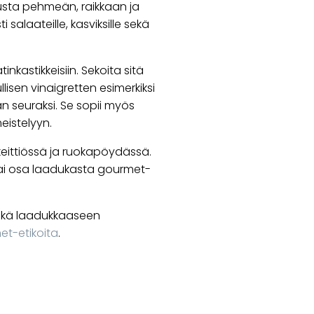
usta pehmeän, raikkaan ja
 salaateille, kasviksille sekä
inkastikkeisiin. Sekoita sitä
lisen vinaigretten esimerkiksi
lan seuraksi. Se sopii myös
eistelyyn.
 keittiössä ja ruokapöydässä.
tai osa laadukasta gourmet-
kä laadukkaaseen
met-etikoita
.