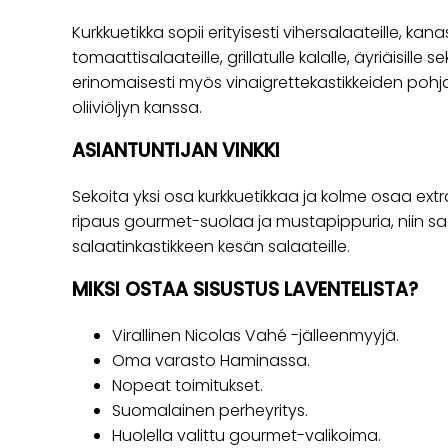
Kurkkuetikka sopii erityisesti vihersalaateille, kana
tomaattisalaateille, grillatulle kalalle, äyriäisille s
erinomaisesti myös vinaigrettekastikkeiden po
oliiviöljyn kanssa.
ASIANTUNTIJAN VINKKI
Sekoita yksi osa kurkkuetikkaa ja kolme osaa extra v
ripaus gourmet-suolaa ja mustapippuria, niin sa
salaatinkastikkeen kesän salaateille.
MIKSI OSTAA SISUSTUS LAVENTELISTA?
Virallinen Nicolas Vahé -jälleenmyyjä.
Oma varasto Haminassa.
Nopeat toimitukset.
Suomalainen perheyritys.
Huolella valittu gourmet-valikoima.