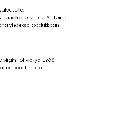
salaateille,
ekä uusille perunoille. Se toimii
hjana yhdessä laadukkaan
irgin -oliiviöljyä. Lisää
at nopeasti raikkaan