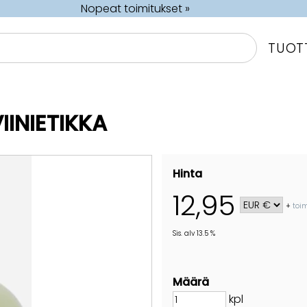
Nopeat toimitukset »
TUOT
INIETIKKA
Hinta
12,95
+
toi
Sis. alv 13.5 %
Määrä
kpl