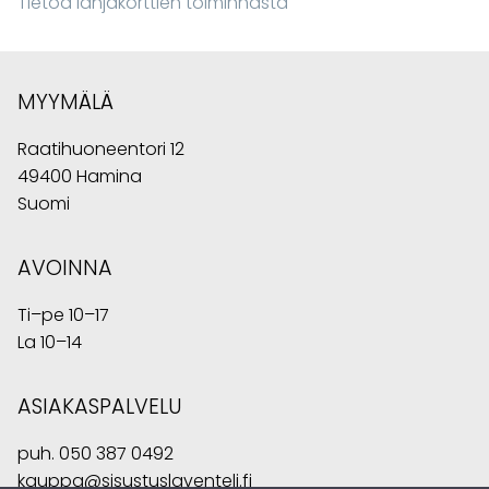
Tietoa lahjakorttien toiminnasta
MYYMÄLÄ
Raatihuoneentori 12
49400 Hamina
Suomi
AVOINNA
Ti–pe 10–17
La 10–14
ASIAKASPALVELU
puh.
050 387 0492
kauppa@sisustuslaventeli.fi