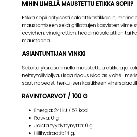
MIHIN LIMELLÄ MAUSTETTU ETIKKA SOPII?
Etikka sopii erityisesti salaattikastikkeisiin, marina
maustamiseen sekä grillattujen kasvisten viimeist
cevichen, vinaigrettien, hedelmäsalaattien tai k
mausteena.
ASIANTUNTIJAN VINKKI
Sekoita yksi osa limellä maustettua etikkaa ja k
neitsytoliiviöljyä. Lisää ripaus Nicolas Vahé -me
saat nopeasti herkullisen kastikkeen vihersalaatille t
RAVINTOARVOT / 100 G
Energia: 241 kJ / 57 kcal.
Rasva: 0 g.
Joista tyydyttynyttä: 0 g.
Hiilihydraatit: 14 g.