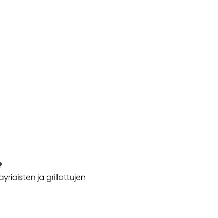
?
äyriäisten ja grillattujen