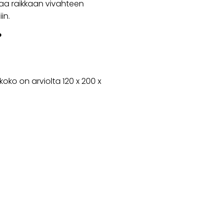
taa raikkaan vivahteen
in.
?
ko on arviolta 120 x 200 x