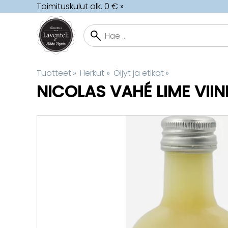
Toimituskulut alk. 0 € »
Tuotteet
‪»
Herkut
‪»
Öljyt ja etikat
‪»
NICOLAS VAHÉ
LIME VIIN