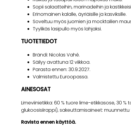
Sopii salaatteihin, marinadeihin ja kastikkeisi
Erinomainen kalalle, äyriäisille ja kasviksille.
Soveltuu myös juomien ja mocktailien mau
Tyylikäs lasipullo myös lahjaksi.
TUOTETIEDOT
Brändi: Nicolas Vahé.
Säilyy avattuna 12 viikkoa.
Parasta ennen: 30.9.2027.
Valmistettu Euroopassa.
AINESOSAT
Limeviinietikka: 60 % tuore lime-etikkasose, 30 % 
glukoosisiirappi), sakeuttamisaineet: muunnettu 
Ravista ennen käyttöä.