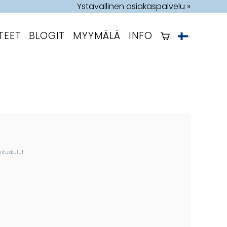
Ystävällinen asiakaspalvelu »
TEET
BLOGIT
MYYMÄLÄ
INFO
mituskulut