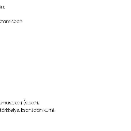
in.
stamiseen.
tomusokeri (sokeri,
tärkkelys, ksantaanikumi.