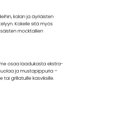
deihin, kalan ja äyriäisten
elyyn. Kokeile sitä myös
esäisten mocktailien
olme osaa laadukasta ekstra-
risuolaa ja mustapippuria –
ai grillatuille kasviksille.