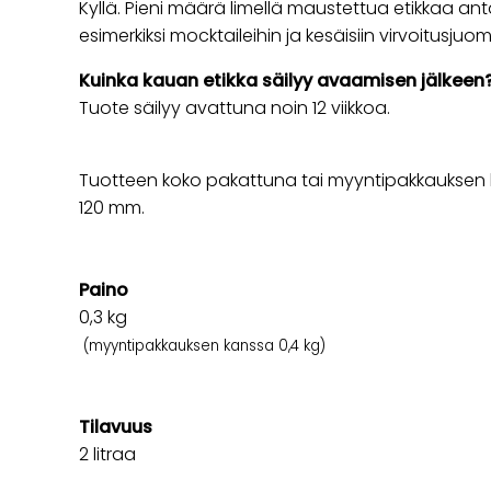
Kyllä. Pieni määrä limellä maustettua etikkaa an
esimerkiksi mocktaileihin ja kesäisiin virvoitusjuomi
Kuinka kauan etikka säilyy avaamisen jälkeen
Tuote säilyy avattuna noin 12 viikkoa.
Tuotteen koko pakattuna tai myyntipakkauksen ko
120 mm.
Paino
0,3
kg
(myyntipakkauksen kanssa 0,4 kg)
Tilavuus
2 litraa