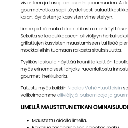
vivahteen ja tasapainoisen happamuuden. Aidol
gourmet-etikka sopii täydellisesti salaattikastikk
kalan, äyriäisten ja kasvisten viimeistelyyn.
Limen pirteä maku tekee etikasta monikäyttöisen 
Sekoita se laadukkaaseen oliiviöljyyn herkulliseksi 
grillattujen kasvisten maustamiseen tai lisää pie
mocktaileihin tuomaan raikasta sitruksisuutta.
Tyylikäs lasipullo näyttää kauniilta keittiön taso
myös erinomaisesti lahjaksi ruoanlaitosta innost
gourmet-herkkukoria.
Tutustu myös kaikkiin
Nicolas Vahé -tuotteisiin
se
valikoimaamme
oliiviöljyjä, balsamicoja ja gour
LIMELLÄ MAUSTETUN ETIKAN OMINAISUUD
Maustettu aidolla limellä.
Raikas ja tasapainoisen hapokas maku.