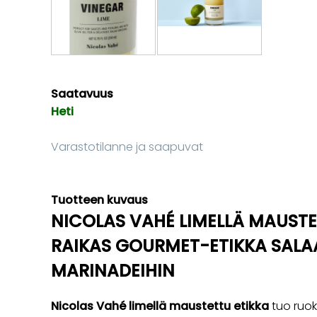
Saatavuus
Heti
Varastotilanne ja saapuvat
Tuotteen kuvaus
NICOLAS VAHÉ LIMELLÄ MAUSTE
RAIKAS GOURMET-ETIKKA SALAA
MARINADEIHIN
Nicolas Vahé limellä maustettu etikka
tuo ruoki