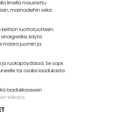
la limellä maustettu
eisiin, marinadeihin sekä
keittiön luottotuotteen.
vinaigretiksi, käytä
ni määrä juomiin ja
lla ja ruokapöydässä. Se sopii
uneelle tai osaksi laadukasta
kä laadukkaaseen
met-etikoita
.
ET