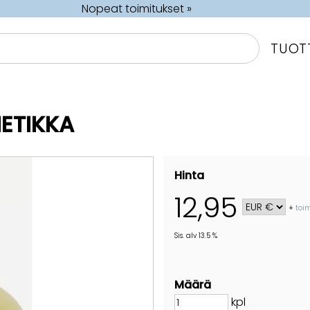
Nopeat toimitukset »
TUOT
IETIKKA
Hinta
12,95
+
toi
Sis. alv 13.5 %
Määrä
kpl