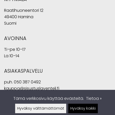
Raatihuoneentori 12
49400 Hamina
Suomi
AVOINNA
Ti–pe 10–17
La 10–14
ASIAKASPALVELU
puh.
050 387 0492
kauppa@sisustuslaventeli.fi
Tämä verkkosivu käyttää evästeitä.
Tietoa »
Hyväksy välttämättömät
Hyväksy kaikki