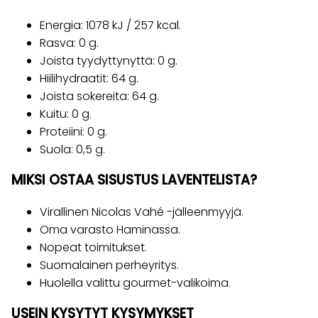
Energia: 1078 kJ / 257 kcal.
Rasva: 0 g.
Joista tyydyttynyttä: 0 g.
Hiilihydraatit: 64 g.
Joista sokereita: 64 g.
Kuitu: 0 g.
Proteiini: 0 g.
Suola: 0,5 g.
MIKSI OSTAA SISUSTUS LAVENTELISTA?
Virallinen Nicolas Vahé -jälleenmyyjä.
Oma varasto Haminassa.
Nopeat toimitukset.
Suomalainen perheyritys.
Huolella valittu gourmet-valikoima.
USEIN KYSYTYT KYSYMYKSET