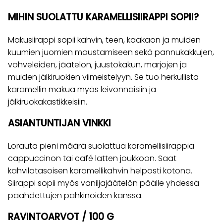
MIHIN SUOLATTU KARAMELLISIIRAPPI SOPII?
Makusiirappi sopii kahvin, teen, kaakaon ja muiden
kuumien juomien maustamiseen sekä pannukakkujen,
vohveleiden, jäätelön, juustokakun, marjojen ja
muiden jälkiruokien viimeistelyyn. Se tuo herkullista
karamellin makua myös leivonnaisiin ja
jälkiruokakastikkeisiin.
ASIANTUNTIJAN VINKKI
Lorauta pieni määrä suolattua karamellisiirappia
cappuccinon tai café latten joukkoon. Saat
kahvilatasoisen karamellikahvin helposti kotona.
Siirappi sopii myös vaniljajäätelön päälle yhdessä
paahdettujen pähkinöiden kanssa.
RAVINTOARVOT / 100 G