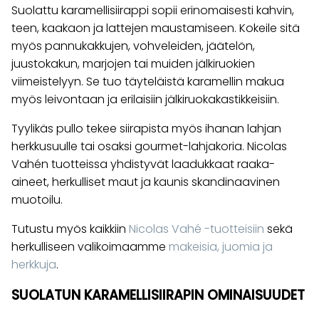
Suolattu karamellisiirappi sopii erinomaisesti kahvin,
teen, kaakaon ja lattejen maustamiseen. Kokeile sitä
myös pannukakkujen, vohveleiden, jäätelön,
juustokakun, marjojen tai muiden jälkiruokien
viimeistelyyn. Se tuo täyteläistä karamellin makua
myös leivontaan ja erilaisiin jälkiruokakastikkeisiin.
Tyylikäs pullo tekee siirapista myös ihanan lahjan
herkkusuulle tai osaksi gourmet-lahjakoria. Nicolas
Vahén tuotteissa yhdistyvät laadukkaat raaka-
aineet, herkulliset maut ja kaunis skandinaavinen
muotoilu.
Tutustu myös kaikkiin
Nicolas Vahé -tuotteisiin
sekä
herkulliseen valikoimaamme
makeisia, juomia ja
herkkuja
.
SUOLATUN KARAMELLISIIRAPIN OMINAISUUDET