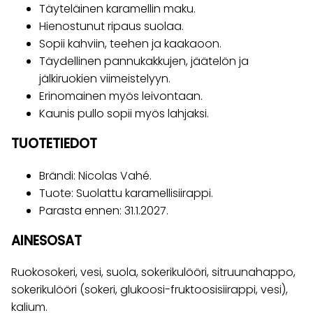
Täyteläinen karamellin maku.
Hienostunut ripaus suolaa.
Sopii kahviin, teehen ja kaakaoon.
Täydellinen pannukakkujen, jäätelön ja
jälkiruokien viimeistelyyn.
Erinomainen myös leivontaan.
Kaunis pullo sopii myös lahjaksi.
TUOTETIEDOT
Brändi: Nicolas Vahé.
Tuote: Suolattu karamellisiirappi.
Parasta ennen: 31.1.2027.
AINESOSAT
Ruokosokeri, vesi, suola, sokerikulööri, sitruunahappo,
sokerikulööri (sokeri, glukoosi-fruktoosisiirappi, vesi),
kalium.