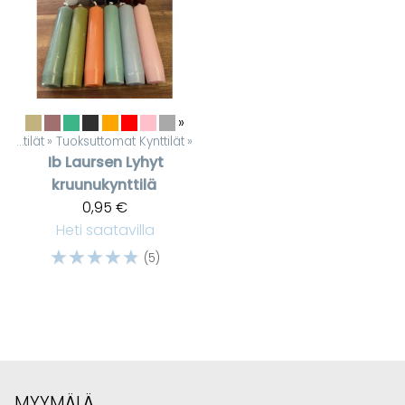
»
Kynttilät
‪»
Tuoksuttomat Kynttilät
‪»
Ib Laursen
Lyhyt
kruunukynttilä
0,95 €
Heti saatavilla
☆
☆
☆
☆
☆
(5)
MYYMÄLÄ