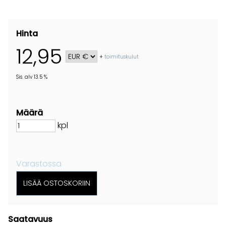
Hinta
12,95
+
toimituskulut
Sis. alv 13.5 %
Määrä
kpl
Varastossa
Saatavuus