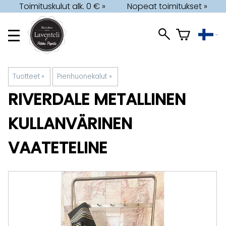
Toimituskulut alk. 0 € »
Nopeat toimitukset »
Tuotteet
‪»
Pienhuonekalut
‪»
RIVERDALE
METALLINEN
KULLANVÄRINEN
VAATETELINE