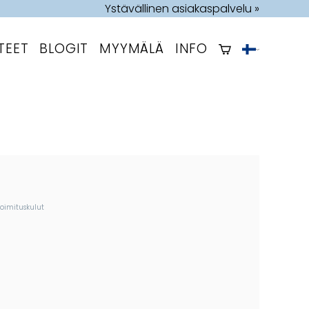
Ystävällinen asiakaspalvelu »
TEET
BLOGIT
MYYMÄLÄ
INFO
toimituskulut