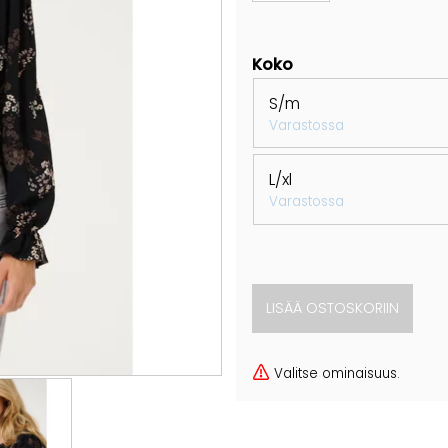
Koko
S/m
Varastossa
L/xl
Varastossa
Valitse ominaisuus.