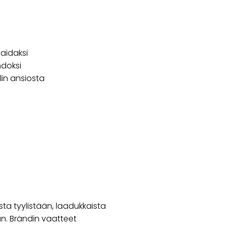
paidaksi
hdoksi
lin ansiosta
a tyylistään, laadukkaista
aan. Brändin vaatteet