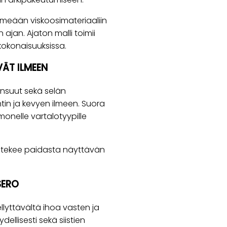
hmeään viskoosimateriaaliin
ajan. Ajaton malli toimii
kokonaisuuksissa.
VÄT ILMEEN
ansuut sekä selän
tin ja kevyen ilmeen. Suora
monelle vartalotyypille
a tekee paidasta näyttävän
SERO
llyttävältä ihoa vasten ja
ellisesti sekä siistien