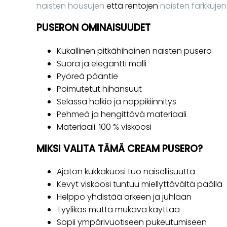
naisten housujen
että rentojen
naisten farkkujen
PUSERON OMINAISUUDET
Kukallinen pitkähihainen naisten pusero
Suora ja elegantti malli
Pyöreä pääntie
Poimutetut hihansuut
Selässä halkio ja nappikiinnitys
Pehmeä ja hengittävä materiaali
Materiaali: 100 % viskoosi
MIKSI VALITA TÄMÄ CREAM PUSERO?
Ajaton kukkakuosi tuo naisellisuutta
Kevyt viskoosi tuntuu miellyttävältä päällä
Helppo yhdistää arkeen ja juhlaan
Tyylikäs mutta mukava käyttää
Sopii ympärivuotiseen pukeutumiseen