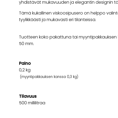
yhdistävät mukavuuden ja elegantin designin täy
Tämä kukallinen viskoosipusero on helppo valin
tyylikkäästi ja mukavasti eri tilanteissa.
Tuotteen koko pakattuna tai myyntipakkauksen k
50 mm.
Paino
0,2
kg
(myyntipakkauksen kanssa 0,3 kg)
Tilavuus
500 millilitraa