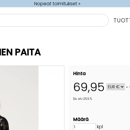
Nopeat toimitukset »
TUOT
EN PAITA
Hinta
69,95
+
Sis. alv 25.5 %
Määrä
kpl