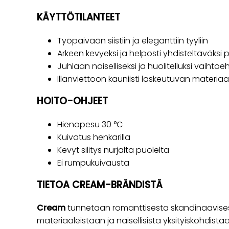
KÄYTTÖTILANTEET
Työpäivään siistiin ja eleganttiin tyyliin
Arkeen kevyeksi ja helposti yhdisteltäväksi 
Juhlaan naiselliseksi ja huolitelluksi vaihtoe
Illanviettoon kauniisti laskeutuvan materiaa
HOITO-OHJEET
Hienopesu 30 °C
Kuivatus henkarilla
Kevyt silitys nurjalta puolelta
Ei rumpukuivausta
TIETOA CREAM-BRÄNDISTÄ
Cream
tunnetaan romanttisesta skandinaavisest
materiaaleistaan ja naisellisista yksityiskohdist