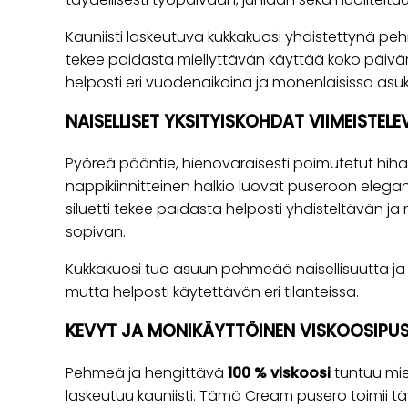
Kauniisti laskeutuva kukkakuosi yhdistettynä pe
tekee paidasta miellyttävän käyttää koko päivän 
helposti eri vuodenaikoina ja monenlaisissa asu
NAISELLISET YKSITYISKOHDAT VIIMEISTELE
Pyöreä pääntie, hienovaraisesti poimutetut hih
nappikiinnitteinen halkio luovat puseroon elegan
siluetti tekee paidasta helposti yhdisteltävän ja 
sopivan.
Kukkakuosi tuo asuun pehmeää naisellisuutta j
mutta helposti käytettävän eri tilanteissa.
KEVYT JA MONIKÄYTTÖINEN VISKOOSIPU
Pehmeä ja hengittävä
100 % viskoosi
tuntuu mie
laskeutuu kauniisti. Tämä Cream pusero toimii täyd