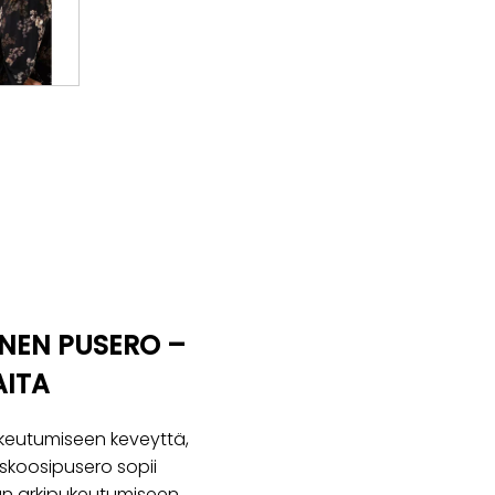
INEN PUSERO –
AITA
keutumiseen keveyttä,
iskoosipusero sopii
uun arkipukeutumiseen.