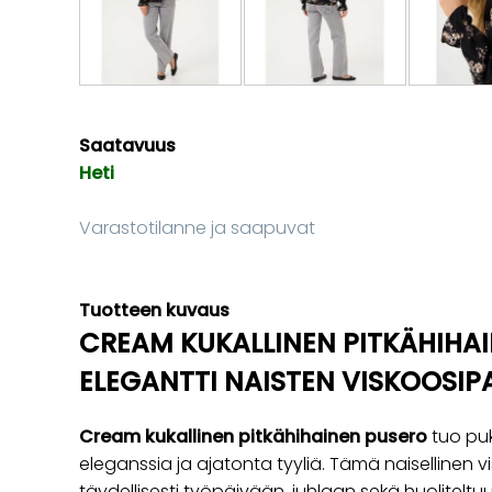
Saatavuus
Heti
Varastotilanne ja saapuvat
Tuotteen kuvaus
CREAM KUKALLINEN PITKÄHIHA
ELEGANTTI NAISTEN VISKOOSIP
Cream kukallinen pitkähihainen pusero
tuo pu
eleganssia ja ajatonta tyyliä. Tämä naisellinen v
täydellisesti työpäivään, juhlaan sekä huolitelt