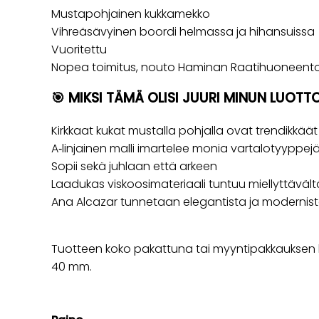
Mustapohjainen kukkamekko
Vihreäsävyinen boordi helmassa ja hihansuissa
Vuoritettu
Nopea toimitus, nouto Haminan Raatihuoneentor
🎯 MIKSI TÄMÄ OLISI JUURI MINUN LUOT
Kirkkaat kukat mustalla pohjalla ovat trendikkäät
A‑linjainen malli imartelee monia vartalotyyppej
Sopii sekä juhlaan että arkeen
Laadukas viskoosimateriaali tuntuu miellyttävält
Ana Alcazar tunnetaan elegantista ja modernist
Tuotteen koko pakattuna tai myyntipakkauksen k
40 mm.