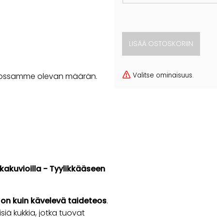
Valitse ominaisuus.
rastossamme olevan määrän.
akuvioilla - Tyylikkääseen
on kuin kävelevä taideteos
.
iä kukkia, jotka tuovat