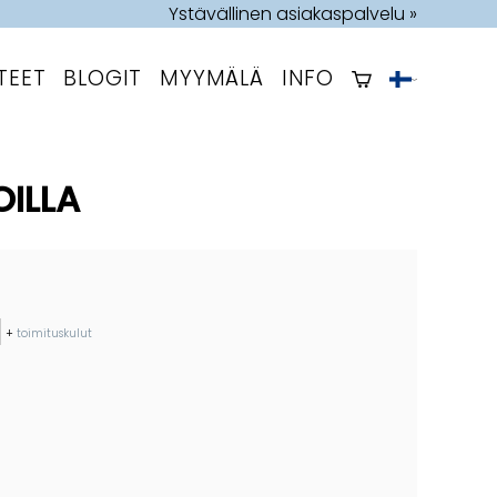
Ystävällinen asiakaspalvelu »
TEET
BLOGIT
MYYMÄLÄ
INFO
ILLA
+
toimituskulut