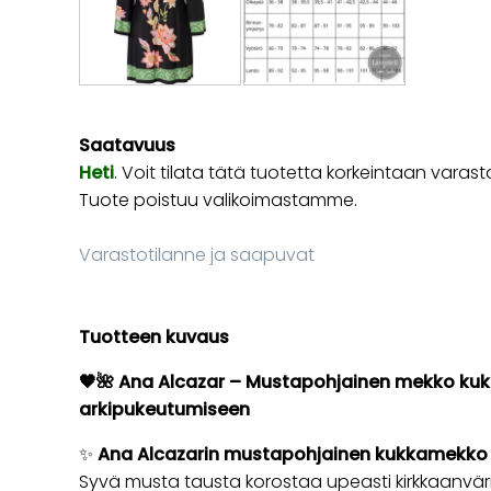
Saatavuus
Heti
. Voit tilata tätä tuotetta korkeintaan va
Tuote poistuu valikoimastamme.
Varastotilanne ja saapuvat
Tuotteen kuvaus
🖤🌺 Ana Alcazar – Mustapohjainen mekko kukk
arkipukeutumiseen
✨
Ana Alcazarin mustapohjainen kukkamekko 
Syvä musta tausta korostaa upeasti kirkkaanväris