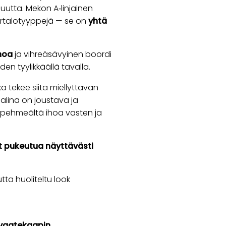
uutta. Mekon A‑linjainen
vartalotyyppejä — se on
yhtä
noa
ja vihreäsävyinen boordi
en tyylikkäällä tavalla.
ä tekee siitä miellyttävän
alina on joustava ja
u pehmeältä ihoa vasten ja
t pukeutua näyttävästi
tta huoliteltu look
vaatekaapin