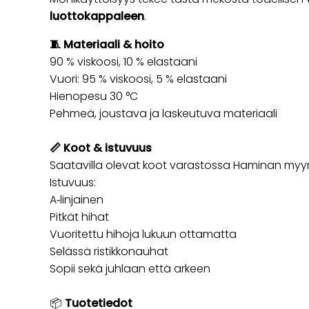
luottokappaleen
.
🧵 Materiaali & hoito
90 % viskoosi, 10 % elastaani
Vuori: 95 % viskoosi, 5 % elastaani
Hienopesu 30 °C
Pehmeä, joustava ja laskeutuva materiaali
📏 Koot & istuvuus
Saatavilla olevat koot varastossa Haminan my
Istuvuus:
A‑linjainen
Pitkät hihat
Vuoritettu hihoja lukuun ottamatta
Selässä ristikkonauhat
Sopii sekä juhlaan että arkeen
📦
Tuotetiedot