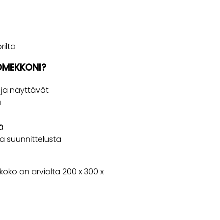
ilta
TOMEKKONI?
 ja näyttävät
ä
ä
a suunnittelusta
oko on arviolta 200 x 300 x