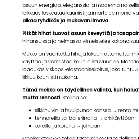
asuun energiaa, eleganssia ja modernia naisellis
leikkaus laskeutuu kauniisti ja imartelee monia 
aikaa ryhdikäs ja mukavan ilmava
.
Pitkät hihat tuovat asuun keveyttä ja tasapai
hihansuissa ja helmassa viimeistelee kokonaisuud
Mekko on vuoritettu hihoja lukuun ottamatta, mik
käyttää ja varmistaa kauniin istuvuuden. Materia
laadukas viskoosi‑elastaanisekoitus, joka tuntu
liikkuu kauniisti mukana.
Tämä mekko on täydellinen valinta, kun halua
mutta rennosti
. Stailaa se:
silkkihuivin ja huulipunan kanssa → rento mu
tennareilla tai balleriinoilla → arkikäyttöön
koroilla ja koruilla → juhlaan
Monikäyttöisyys tekee tästä mekosta todellisen