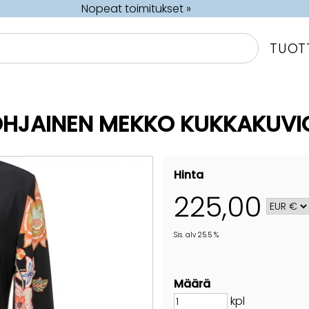
Nopeat toimitukset »
TUOT
HJAINEN MEKKO KUKKAKUVIO
Hinta
225,00
Sis. alv 25.5 %
Määrä
kpl