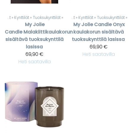
uotteet
Kynttilät, lyhdyt ja Kynttilänjalat
‪»
‪»
Kynttilät
‪»
Tuoksukynttilät
‪»
Kynttilät, lyhdyt ja Kynttilänjalat
‪»
Kynttilät
‪»
Tuoksukynttilät
‪»
My Jolie
My Jolie Candle
Onyx
Candle
Malakiittikaulakorun
kaulakorun sisältävä
sisältävä tuoksukynttilä
tuoksukynttilä lasissa
lasissa
69,90 €
69,90 €
Heti saatavilla
Heti saatavilla