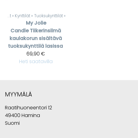
Kynttilät, lyhdyt ja Kynttilänjalat
‪»
Kynttilät
‪»
Tuoksukynttilät
‪»
My Jolie
Candle
Tiikerinsilmä
kaulakorun sisältävä
tuoksukynttilä lasissa
69,90 €
Heti saatavilla
MYYMÄLÄ
Raatihuoneentori 12
49400 Hamina
Suomi