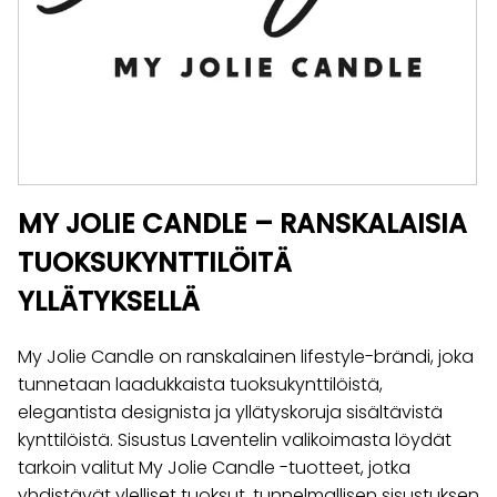
MY JOLIE CANDLE – RANSKALAISIA
TUOKSUKYNTTILÖITÄ
YLLÄTYKSELLÄ
My Jolie Candle on ranskalainen lifestyle-brändi, joka
tunnetaan laadukkaista tuoksukynttilöistä,
elegantista designista ja yllätyskoruja sisältävistä
kynttilöistä. Sisustus Laventelin valikoimasta löydät
tarkoin valitut My Jolie Candle -tuotteet, jotka
yhdistävät ylelliset tuoksut, tunnelmallisen sisustuksen