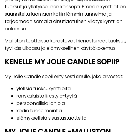
tuoksut ja yllätyksellinen konsepti. Brändin kynttilät on
suunniteltu luomaan kotiin lämmin tunnelma ja
tarjoamaan samalla ainutlaatuinen yllätys kynttilän
palaessa.
Malliston tuotteissa korostuvat hienostuneet tuoksut,
tyylikäs ulkoasu ja elämyksellinen käyttökokemus.
KENELLE MY JOLIE CANDLE SOPII?
My Jolie Candle sopii erityisesti sinulle, joka arvostat:
ylellisiä tuoksukynttilöitä
ranskalaista lifestyle-tyyliä
persoonallisia lahjoja
kodin tunnelmointia
elämyksellisiä sisustustuotteita
MY JOLIE CANDLE -MALLISTON