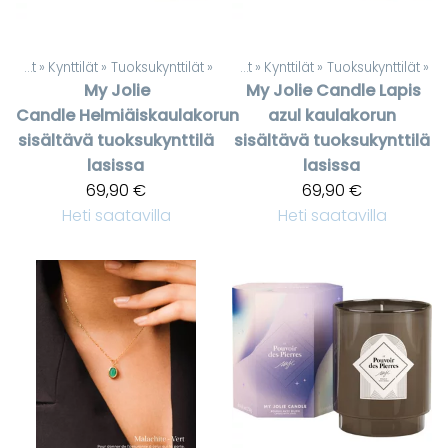
uotteet
Kynttilät, lyhdyt ja Kynttilänjalat
‪»
‪»
Kynttilät
‪»
Tuoksukynttilät
‪»
Kynttilät, lyhdyt ja Kynttilänjalat
‪»
Kynttilät
‪»
Tuoksukynttilät
‪»
My Jolie
My Jolie Candle
Lapis
Candle
Helmiäiskaulakorun
azul kaulakorun
sisältävä tuoksukynttilä
sisältävä tuoksukynttilä
lasissa
lasissa
69,90 €
69,90 €
Heti saatavilla
Heti saatavilla