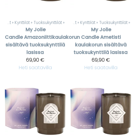
uotteet
Kynttilät, lyhdyt ja Kynttilänjalat
‪»
‪»
Kynttilät
‪»
Tuoksukynttilät
‪»
Kynttilät, lyhdyt ja Kynttilänjalat
‪»
Kynttilät
‪»
Tuoksukynttilät
‪»
My Jolie
My Jolie
Candle
Amazoniittikaulakorun
Candle
Ametisti
sisältävä tuoksukynttilä
kaulakorun sisältävä
lasissa
tuoksukynttilä lasissa
69,90 €
69,90 €
Heti saatavilla
Heti saatavilla