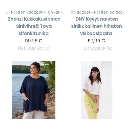
teet
‪»
Naisten vaatteet
Tuotteet
‪»
Tunikat
‪»
‪»
Naisten vaatteet
‪»
Naisten paidat
‪»
Zhenzi
Kukkakuvioinen
DNY
Kevyt naisten
Sinivihreä Toya
sinikukallinen hihaton
sifonkitunika
viskoosipaita
59,95 €
59,95 €
Heti saatavilla
Heti saatavilla