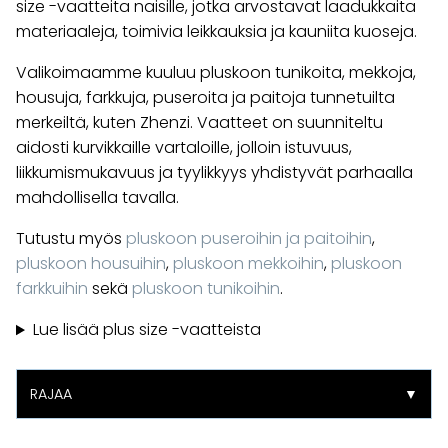
size -vaatteita naisille, jotka arvostavat laadukkaita
materiaaleja, toimivia leikkauksia ja kauniita kuoseja.
Valikoimaamme kuuluu pluskoon tunikoita, mekkoja,
housuja, farkkuja, puseroita ja paitoja tunnetuilta
merkeiltä, kuten Zhenzi. Vaatteet on suunniteltu
aidosti kurvikkaille vartaloille, jolloin istuvuus,
liikkumismukavuus ja tyylikkyys yhdistyvät parhaalla
mahdollisella tavalla.
Tutustu myös
pluskoon puseroihin ja paitoihin
,
pluskoon housuihin
,
pluskoon mekkoihin
,
pluskoon
farkkuihin
sekä
pluskoon tunikoihin
.
Lue lisää plus size -vaatteista
RAJAA
▼