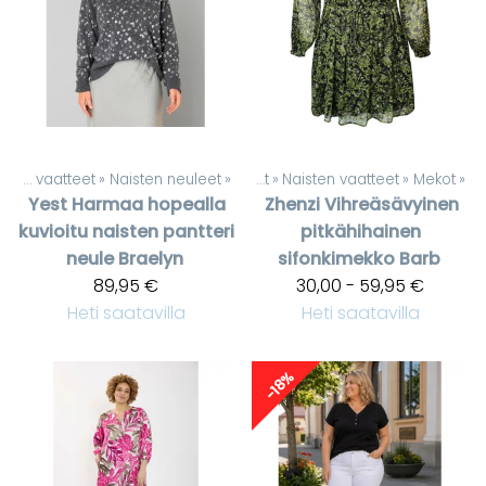
Naisten vaatteet
‪»
Naisten neuleet
‪»
Tuotteet
‪»
Naisten vaatteet
‪»
Mekot
‪»
Yest
Harmaa hopealla
Zhenzi
Vihreäsävyinen
kuvioitu naisten pantteri
pitkähihainen
neule Braelyn
sifonkimekko Barb
89,95 €
30,00 - 59,95 €
Heti saatavilla
Heti saatavilla
-18%