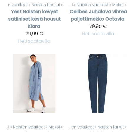
Naisten vaatteet
‪»
Naisten housut
‪»
Tuotteet
‪»
Naisten vaatteet
‪»
Mekot
‪»
Yest
Naisten kevyet
Cellbes
Juhalava vihreä
satiiniset kesä housut
paljettimekko Octavia
Klara
79,95 €
79,99 €
Heti saatavilla
Heti saatavilla
Tuotteet
‪»
Naisten vaatteet
Tuotteet
‪»
Mekot
‪»
‪»
Naisten vaatteet
‪»
Naisten farkut
‪»