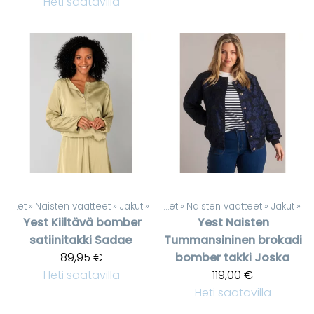
Heti saatavilla
Tuotteet
‪»
Naisten vaatteet
‪»
Jakut
‪»
Tuotteet
‪»
Naisten vaatteet
‪»
Jakut
‪»
Yest
Kiiltävä bomber
Yest
Naisten
satiinitakki Sadae
Tummansininen brokadi
89,95 €
bomber takki Joska
Heti saatavilla
119,00 €
Heti saatavilla