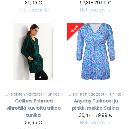
39,95 €
67,31 - 79,99 €
Heti saatavilla
Heti saatavilla
-54%
teet
‪»
Naisten vaatteet
‪»
Tunikat
Tuotteet
‪»
‪»
Naisten vaatteet
‪»
Tunikat
‪»
Cellbes
Pehmeä
Anyday
Turkoosi ja
vihreällä kuvioitu trikoo
pinkki mekko Safina
tunika
36,47 - 79,99 €
39,95 €
Heti saatavilla