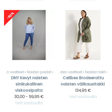
-50%
Naisten vaatteet
‪»
Naisten paidat
Tuotteet
‪»
‪»
Naisten vaatteet
‪»
Naisten takit
‪»
DNY
Kevyt naisten
Cellbes
Brodeerattu
sinikukallinen
naisten välikausitakki
viskoosipaita
134,95 €
30,00 - 59,95 €
Heti saatavilla
Heti saatavilla