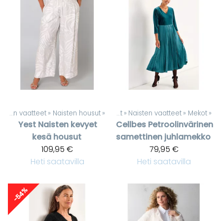
Naisten vaatteet
‪»
Naisten housut
‪»
Tuotteet
‪»
Naisten vaatteet
‪»
Mekot
‪»
Yest
Naisten kevyet
Cellbes
Petroolinvärinen
kesä housut
samettinen juhlamekko
109,95 €
79,95 €
Heti saatavilla
Heti saatavilla
-54%