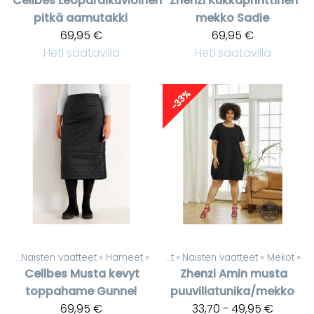
Cellbes
Leopardikuvioinen
Zhenzi
Kukkaprinttinen
pitkä aamutakki
mekko Sadie
69,95 €
69,95 €
Heti saatavilla
Heti saatavilla
-33%
eet
‪»
Naisten vaatteet
‪»
Hameet
‪»
Tuotteet
‪»
Naisten vaatteet
‪»
Mekot
‪»
Cellbes
Musta kevyt
Zhenzi
Amin musta
toppahame Gunnel
puuvillatunika/mekko
69,95 €
33,70 - 49,95 €