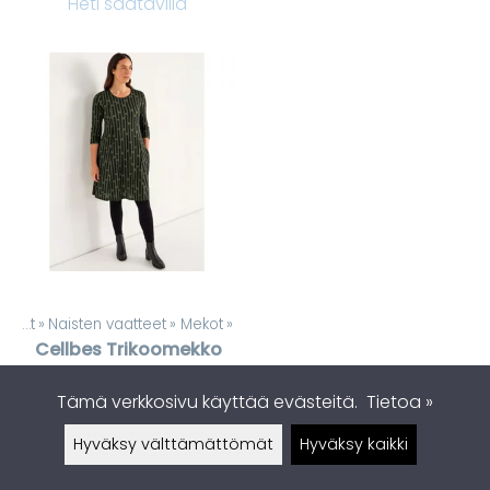
Heti saatavilla
Tuotteet
‪»
Naisten vaatteet
‪»
Mekot
‪»
Cellbes
Trikoomekko
Amelie taskuilla
Tämä verkkosivu käyttää evästeitä.
Tietoa »
39,95 €
Heti saatavilla
Hyväksy välttämättömät
Hyväksy kaikki