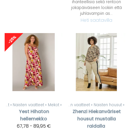
ihanteellisia sekä rentoon
jokapäiväiseen lookiin että
juhlavampiin as...
Heti saatavilla
-25%
Tuotteet
‪»
Naisten vaatteet
Tuotteet
‪»
Mekot
‪»
‪»
Naisten vaatteet
‪»
Naisten housut
‪»
Yest
Hihaton
Zhenzi
Hiekanväriset
hellemekko
housut mustalla
67,78 - 89,95 €
raidalla