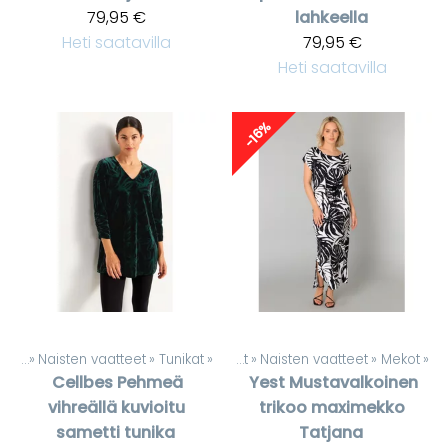
79,95 €
lahkeella
Heti saatavilla
79,95 €
Heti saatavilla
-16%
teet
‪»
Naisten vaatteet
‪»
Tunikat
‪»
Tuotteet
‪»
Naisten vaatteet
‪»
Mekot
‪»
Cellbes
Pehmeä
Yest
Mustavalkoinen
vihreällä kuvioitu
trikoo maximekko
sametti tunika
Tatjana