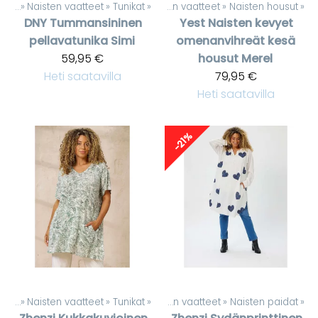
teet
‪»
Naisten vaatteet
Tuotteet
‪»
Tunikat
‪»
‪»
Naisten vaatteet
‪»
Naisten housut
‪»
DNY
Tummansininen
Yest
Naisten kevyet
pellavatunika Simi
omenanvihreät kesä
59,95 €
housut Merel
Heti saatavilla
79,95 €
Heti saatavilla
-21%
teet
‪»
Naisten vaatteet
Tuotteet
‪»
Tunikat
‪»
‪»
Naisten vaatteet
‪»
Naisten paidat
‪»