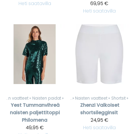
Heti saatavilla
69,95 €
Heti saatavilla
Naisten vaatteet
‪»
Naisten paidat
Tuotteet
‪»
‪»
Naisten vaatteet
‪»
Shortsit
‪»
Yest
Tummanvihreä
Zhenzi
Valkoiset
naisten paljettitoppi
shortsilegginsit
Philomena
24,95 €
49,95 €
Heti saatavilla