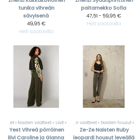
Zhenzi
Kukkakuvioinen
Zhenzi
Sydänprinttinen
tunika vihreän
paitamekko Sofia
sävyisenä
47,51 - 59,95 €
49,95 €
Heti saatavilla
Heti saatavilla
Tuotteet
‪»
Naisten vaatteet
Tuotteet
‪»
Liivit
‪»
‪»
Naisten vaatteet
‪»
Naisten housut
‪»
Yest
Vihreä pörröinen
Ze-Ze
Naisten Ruby
liivi Caroline ja Gianna
leopardi housut leveällä