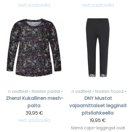
Heti saatavilla
Heti saatavilla
Naisten vaatteet
‪»
Naisten paidat
Tuotteet
‪»
‪»
Naisten vaatteet
‪»
Naisten housut
‪»
Zhenzi
Kukallinen mesh-
DNY
Mustat
paita
vajaamittaiset legginsit
39,95 €
pitsilahkeella
Heti saatavilla
19,95 €
Nämä capri-leggingsit ovat