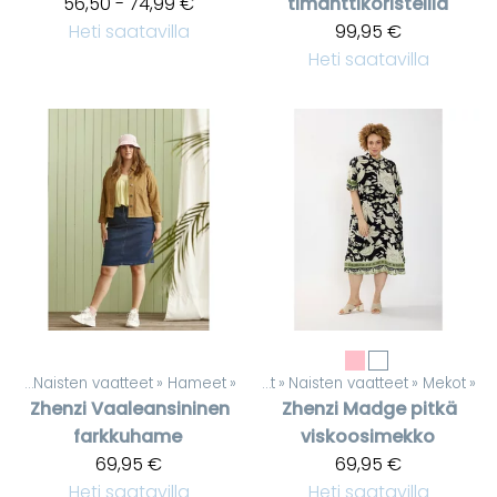
56,50 - 74,99 €
timanttikoristeilla
Heti saatavilla
99,95 €
Heti saatavilla
eet
‪»
Naisten vaatteet
‪»
Hameet
‪»
Tuotteet
‪»
Naisten vaatteet
‪»
Mekot
‪»
Zhenzi
Vaaleansininen
Zhenzi
Madge pitkä
farkkuhame
viskoosimekko
69,95 €
69,95 €
Heti saatavilla
Heti saatavilla