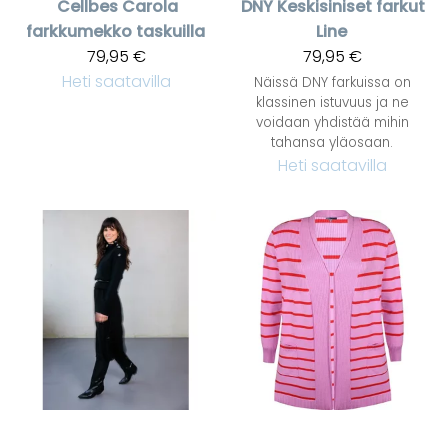
Cellbes
Carola
DNY
Keskisiniset farkut
farkkumekko taskuilla
Line
79,95 €
79,95 €
Heti saatavilla
Näissä DNY farkuissa on
klassinen istuvuus ja ne
voidaan yhdistää mihin
tahansa yläosaan.
Heti saatavilla