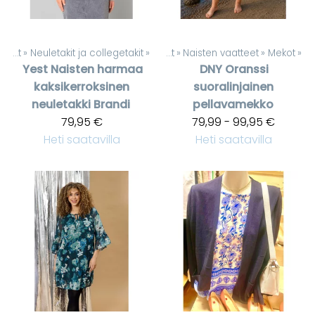
Naisten vaatteet
‪»
Neuletakit ja collegetakit
‪»
Tuotteet
‪»
Naisten vaatteet
‪»
Mekot
‪»
Yest
Naisten harmaa
DNY
Oranssi
kaksikerroksinen
suoralinjainen
neuletakki Brandi
pellavamekko
79,95 €
79,99 - 99,95 €
Heti saatavilla
Heti saatavilla