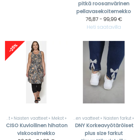
pitkä roosanvärinen
pellavasekoitemekko
76,87 - 99,99 €
Heti saatavilla
-25%
Tuotteet
‪»
Naisten vaatteet
Tuotteet
‪»
Mekot
‪»
‪»
Naisten vaatteet
‪»
Naisten farkut
‪»
CISO
Kuviollinen hihaton
DNY
Korkeavyötäröiset
viskoosimekko
plus size farkut