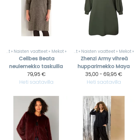
Tuotteet
‪»
Naisten vaatteet
‪»
Mekot
‪»
Tuotteet
‪»
Naisten vaatteet
‪»
Mekot
‪»
Cellbes
Beata
Zhenzi
Army vihreä
neulemekko taskuilla
hupparimekko Maya
79,95 €
35,00 - 69,95 €
Heti saatavilla
Heti saatavilla