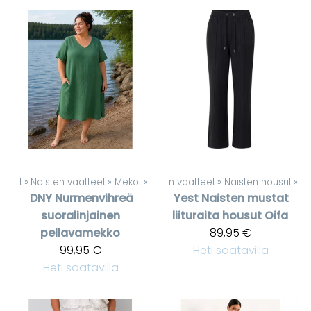
Tuotteet
‪»
Naisten vaatteet
Tuotteet
‪»
Mekot
‪»
‪»
Naisten vaatteet
‪»
Naisten housut
‪»
DNY
Nurmenvihreä
Yest
Naisten mustat
suoralinjainen
liituraita housut Oifa
pellavamekko
89,95 €
99,95 €
Heti saatavilla
Heti saatavilla