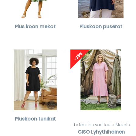
Plus koon mekot
Pluskoon puserot
-23%
Pluskoon tunikat
Tuotteet
‪»
Naisten vaatteet
‪»
Mekot
‪»
CISO
Lyhythihainen