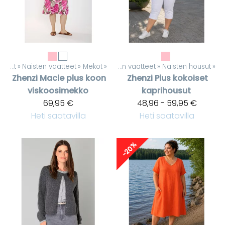
Tuotteet
‪»
Naisten vaatteet
Tuotteet
‪»
Mekot
‪»
‪»
Naisten vaatteet
‪»
Naisten housut
‪»
Zhenzi
Macie plus koon
Zhenzi
Plus kokoiset
viskoosimekko
kaprihousut
69,95 €
48,96 - 59,95 €
Heti saatavilla
Heti saatavilla
-20%