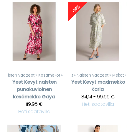
-16%
‪»
Naisten vaatteet
‪»
Kesämekot
‪»
Tuotteet
‪»
Naisten vaatteet
‪»
Mekot
‪»
Yest
Kevyt naisten
Yest
Kevyt maximekko
punakuvioinen
Karla
kesämekko Gaya
84,14 - 99,99 €
119,95 €
Heti saatavilla
Heti saatavilla