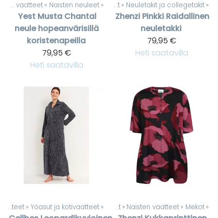
Naisten vaatteet
Tuotteet
‪»
Naisten neuleet
‪»
‪»
Naisten vaatteet
‪»
Neuletakit ja collegetakit
‪»
Yest
Musta Chantal
Zhenzi
Pinkki Raidallinen
neule hopeanvärisillä
neuletakki
koristenapeilla
79,95 €
79,95 €
Heti saatavilla
Heti saatavilla
Naisten vaatteet
‪»
Yöasut ja kotivaatteet
‪»
Tuotteet
‪»
Naisten vaatteet
‪»
Mekot
‪»