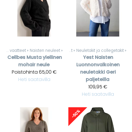
Naisten vaatteet
Tuotteet
‪»
Naisten neuleet
‪»
‪»
Naisten vaatteet
‪»
Neuletakit ja collegetakit
‪»
Cellbes
Musta ylellinen
Yest
Naisten
mohair neule
Luonnonvalkoinen
Poistohinta
65,00 €
neuletakki Geri
Heti saatavilla
paljeteilla
109,95 €
Heti saatavilla
-50%