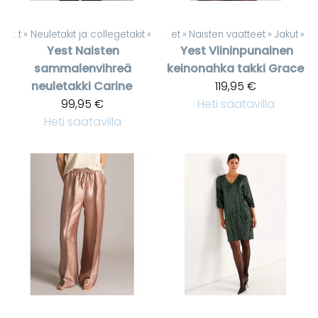
Naisten vaatteet
‪»
Neuletakit ja collegetakit
‪»
Tuotteet
‪»
Naisten vaatteet
‪»
Jakut
‪»
Yest
Naisten
Yest
Viininpunainen
sammalenvihreä
keinonahka takki Grace
neuletakki Carine
119,95 €
99,95 €
Heti saatavilla
Heti saatavilla