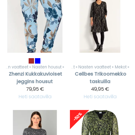
Naisten vaatteet
‪»
Naisten housut
‪»
Tuotteet
‪»
Naisten vaatteet
‪»
Mekot
‪»
Zhenzi
Kukkakuvioiset
Cellbes
Trikoomekko
jeggins housut
taskuilla
79,95 €
49,95 €
Heti saatavilla
Heti saatavilla
-50%