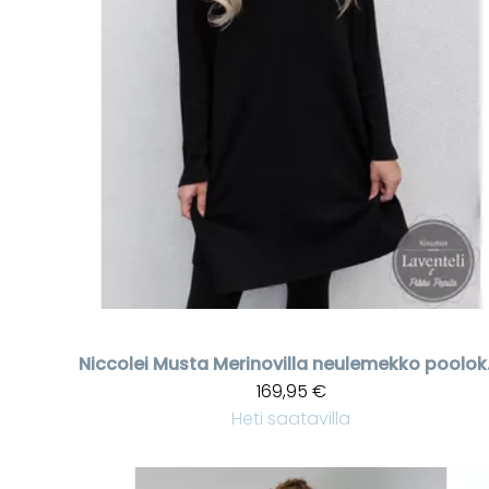
Niccolei
Musta Mer
169,95 €
Heti saatavilla