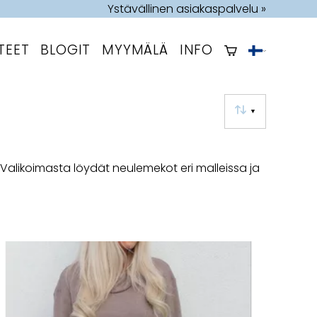
Ystävällinen asiakaspalvelu »
TEET
BLOGIT
MYYMÄLÄ
INFO
▼
likoimasta löydät neulemekot eri malleissa ja