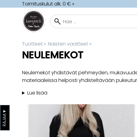
Toimituskulut alk. 0 € »
Tuotteet
‪»
Naisten vaatteet
‪»
NEULEMEKOT
Neulemekot yhdistävät pehmeyden, mukavuuden j
materiaaleissa helposti yhdisteltävään pukeut
Lue lisää
▼
RAJAA