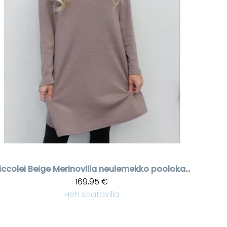
iccolei
Beige Merinovilla neulemekko poolokauluksella
169,95 €
Heti saatavilla