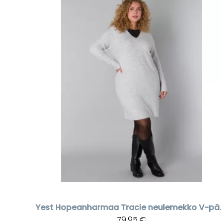
Yest
Hopeanharmaa
79,95 €