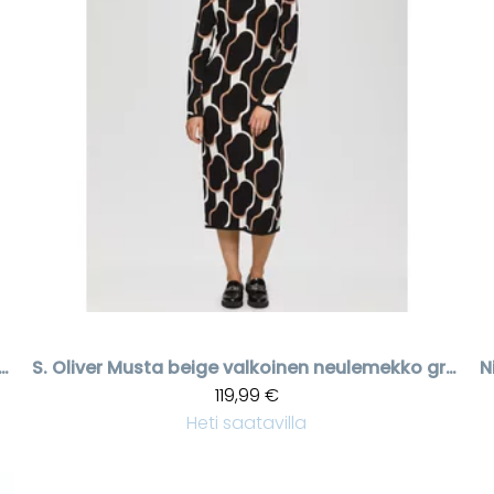
inovilla neulemekko poolokauluksella
S. Oliver
Musta beige valkoinen neulemekko graafisella kuviolla
N
119,99 €
Heti saatavilla