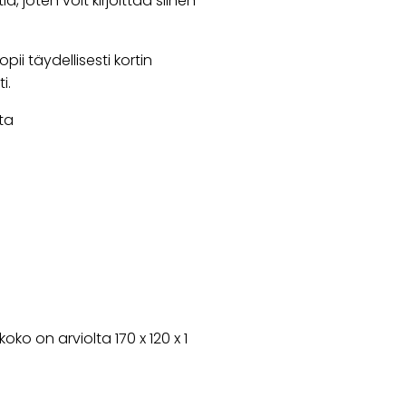
ä, joten voit kirjoittaa siihen
pii täydellisesti kortin
i.
ta
o on arviolta 170 x 120 x 1