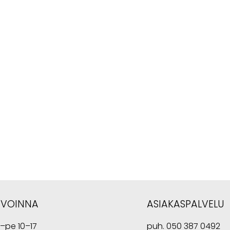
AVOINNA
ASIAKASPALVELU
i–pe 10–17
puh.
050 387 0492