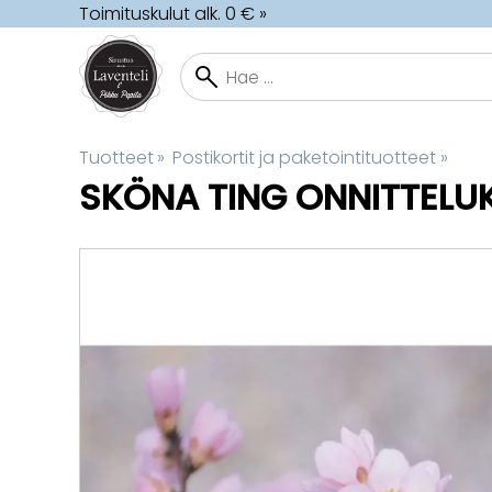
Toimituskulut alk. 0 € »
Tuotteet
‪»
Postikortit ja paketointituotteet
‪»
SKÖNA TING
ONNITTELUK