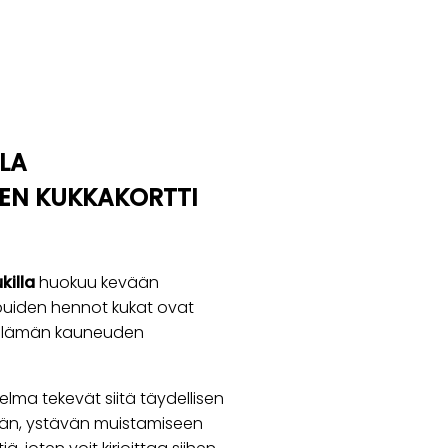
LA
NEN KUKKAKORTTI
killa
huokuu kevään
kapuiden hennot kukat ovat
a elämän kauneuden
ma tekevät siitä täydellisen
ään, ystävän muistamiseen