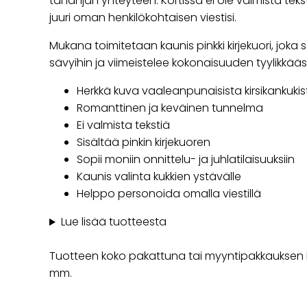
tai lahjan yhteyteen. Kortissa ei ole valmista teksti
juuri oman henkilökohtaisen viestisi.
Mukana toimitetaan kaunis pinkki kirjekuori, joka so
sävyihin ja viimeistelee kokonaisuuden tyylikkääst
Herkkä kuva vaaleanpunaisista kirsikankukis
Romanttinen ja keväinen tunnelma
Ei valmista tekstiä
Sisältää pinkin kirjekuoren
Sopii moniin onnittelu- ja juhlatilaisuuksiin
Kaunis valinta kukkien ystävälle
Helppo personoida omalla viestillä
Lue lisää tuotteesta
Tuotteen koko pakattuna tai myyntipakkauksen kok
mm.