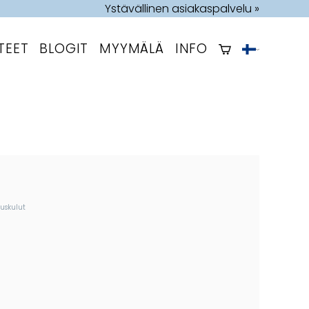
Ystävällinen asiakaspalvelu »
TEET
BLOGIT
MYYMÄLÄ
INFO
tuskulut