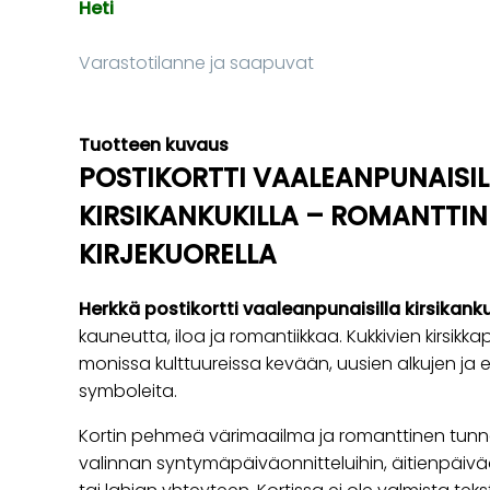
Heti
Varastotilanne ja saapuvat
Tuotteen kuvaus
POSTIKORTTI VAALEANPUNAISIL
KIRSIKANKUKILLA – ROMANTTI
KIRJEKUORELLA
Herkkä postikortti vaaleanpunaisilla kirsikanku
kauneutta, iloa ja romantiikkaa. Kukkivien kirsik
monissa kulttuureissa kevään, uusien alkujen j
symboleita.
Kortin pehmeä värimaailma ja romanttinen tunnel
valinnan syntymäpäiväonnitteluihin, äitienpäiv