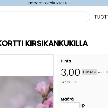
Nopeat toimitukset »
TUOT
ORTTI KIRSIKANKUKILLA
Hinta
3,00
+
toimi
Sis. alv 25.5 %
Määrä
kpl