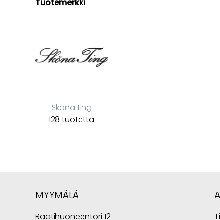
Tuotemerkki
Sköna ting
128 tuotetta
MYYMÄLÄ
Raatihuoneentori 12
T