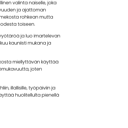
inen valinta naiselle, joka
uvuuden ja ajattoman
kee mekosta rohkean mutta
vuodesta toiseen.
 vyötäröä ja luo imartelevan
kkuu kauniisti mukana ja
osta miellyttävän käyttää
tömukavuutta, joten
, illallisille, työpäiviin ja
yttää huolitellulta pienellä