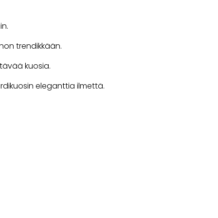
in.
ennon trendikkään.
ttävää kuosia.
ikuosin eleganttia ilmettä.