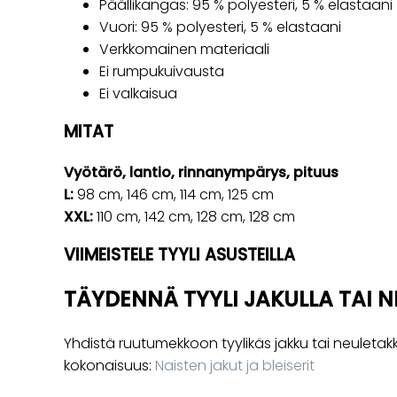
Päällikangas: 95 % polyesteri, 5 % elastaani
Vuori: 95 % polyesteri, 5 % elastaani
Verkkomainen materiaali
Ei rumpukuivausta
Ei valkaisua
MITAT
Vyötärö, lantio, rinnanympärys, pituus
L:
98 cm, 146 cm, 114 cm, 125 cm
XXL:
110 cm, 142 cm, 128 cm, 128 cm
VIIMEISTELE TYYLI ASUSTEILLA
TÄYDENNÄ TYYLI JAKULLA TAI N
Yhdistä ruutumekkoon tyylikäs jakku tai neuletakki
kokonaisuus:
Naisten jakut ja bleiserit