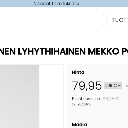
Nopeat toimitukset »
TUOT
NEN LYHYTHIHAINEN MEKKO 
Hinta
79,95
+
t
Poistossa alk.
65,28 €
Sis. alv 25.5 %
Määrä