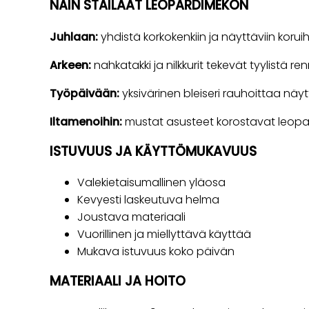
NÄIN STAILAAT LEOPARDIMEKON
Juhlaan:
yhdistä korkokenkiin ja näyttäviin koruih
Arkeen:
nahkatakki ja nilkkurit tekevät tyylistä r
Työpäivään:
yksivärinen bleiseri rauhoittaa näy
Iltamenoihin:
mustat asusteet korostavat leopard
ISTUVUUS JA KÄYTTÖMUKAVUUS
Valekietaisumallinen yläosa
Kevyesti laskeutuva helma
Joustava materiaali
Vuorillinen ja miellyttävä käyttää
Mukava istuvuus koko päivän
MATERIAALI JA HOITO