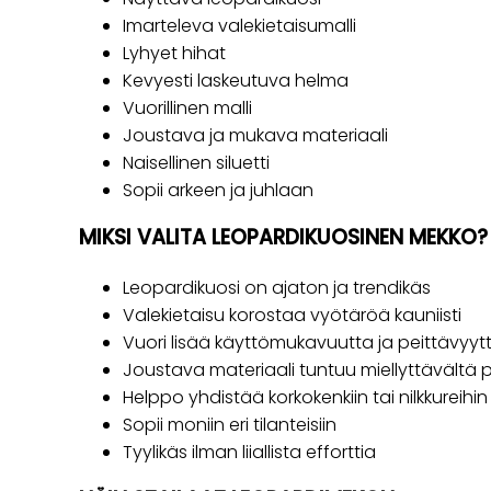
Imarteleva valekietaisumalli
Lyhyet hihat
Kevyesti laskeutuva helma
Vuorillinen malli
Joustava ja mukava materiaali
Naisellinen siluetti
Sopii arkeen ja juhlaan
MIKSI VALITA LEOPARDIKUOSINEN MEKKO?
Leopardikuosi on ajaton ja trendikäs
Valekietaisu korostaa vyötäröä kauniisti
Vuori lisää käyttömukavuutta ja peittävyyt
Joustava materiaali tuntuu miellyttävältä 
Helppo yhdistää korkokenkiin tai nilkkureihin
Sopii moniin eri tilanteisiin
Tyylikäs ilman liiallista efforttia