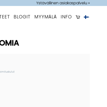
Ystävällinen asiakaspalvelu »
TEET
BLOGIT
MYYMÄLÄ
INFO
POMIA
oimituskulut