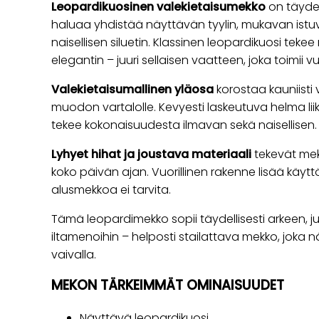
Leopardikuosinen valekietaisumekko
on täydell
haluaa yhdistää näyttävän tyylin, mukavan ist
naisellisen siluetin. Klassinen leopardikuosi te
elegantin – juuri sellaisen vaatteen, joka toimii 
Valekietaisumallinen yläosa
korostaa kauniisti
muodon vartalolle. Kevyesti laskeutuva helma lii
tekee kokonaisuudesta ilmavan sekä naisellisen.
Lyhyet hihat ja joustava materiaali
tekevät mek
koko päivän ajan. Vuorillinen rakenne lisää käyt
alusmekkoa ei tarvita.
Tämä leopardimekko sopii täydellisesti arkeen, juhliin
iltamenoihin – helposti stailattava mekko, joka nä
vaivalla.
MEKON TÄRKEIMMÄT OMINAISUUDET
Näyttävä leopardikuosi