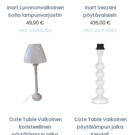
Inart
Luonnonvalkoinen
Inart
Vezzani
Sofia lampunvarjostin
pöytävalaisin
49,90 €
436,00 €
Heti saatavilla
Heti saatavilla
Cote Table
Valkoinen
Cote Table
Valkoinen
koristeellinen
pöytälämpun jalka
pöytälämpun jalka
Kendall