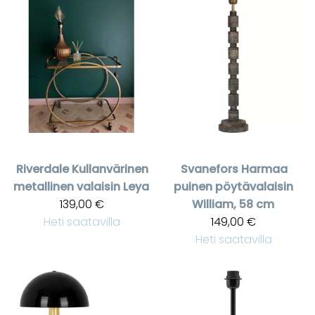
Riverdale
Kullanvärinen
Svanefors
Harmaa
metallinen valaisin Leya
puinen pöytävalaisin
139,00 €
William, 58 cm
Heti saatavilla
149,00 €
Heti saatavilla