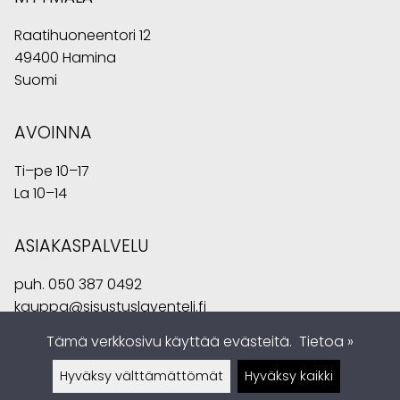
Raatihuoneentori 12
49400 Hamina
Suomi
AVOINNA
Ti–pe 10–17
La 10–14
ASIAKASPALVELU
puh.
050 387 0492
kauppa@sisustuslaventeli.fi
Tämä verkkosivu käyttää evästeitä.
Tietoa »
Hyväksy välttämättömät
Hyväksy kaikki