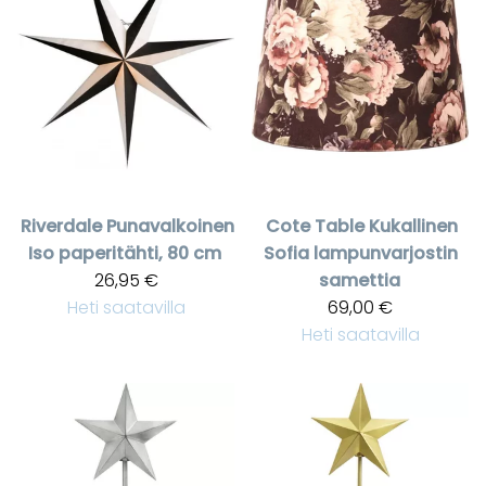
Riverdale
Punavalkoinen
Cote Table
Kukallinen
Iso paperitähti, 80 cm
Sofia lampunvarjostin
26,95 €
samettia
Heti saatavilla
69,00 €
Heti saatavilla