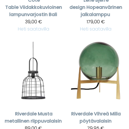
Cote
Lene Bjerre
Table
Viidakkokuvioinen
design
Hopeanvärinen
lampunvarjostin Bali
jalkalamppu
39,00 €
179,00 €
Heti saatavilla
Heti saatavilla
Riverdale
Musta
Riverdale
Vihreä Milla
metallinen riippuvalaisin
pöytävalaisin
89,00 €
79,95 €