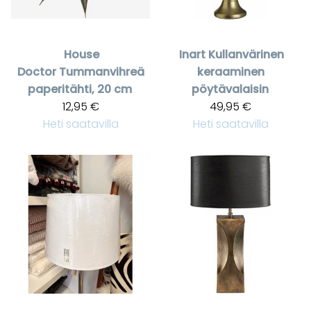
House
Inart
Kullanvärinen
Doctor
Tummanvihreä
keraaminen
paperitähti, 20 cm
pöytävalaisin
12,95 €
49,95 €
Heti saatavilla
Heti saatavilla