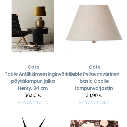
Cote
Cote
Table
Antiikkimessinginvärinen
Table
Pellavanvärinen
pöytälampun jalka
basic Coolie
Henry, 34 cm
lampunvarjostin
86,50 €
34,90 €
Heti saatavilla
Heti saatavilla