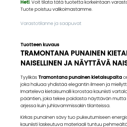
Heti
. Voit tilata tätä tuotetta korkeintaan va
Tuote poistuu valikoimastamme.
Varastotilanne ja saapuvat
Tuotteen kuvaus
TRAMONTANA PUNAINEN KIETAI
NAISELLINEN JA NÄYTTÄVÄ NAI
Tyylikäs
Tramontana punainen kietaisupaita
on
joka haluaa yhdistää elegantin ilmeen ja miell
Imarteleva kietaisumalli korostaa kauniisti vartalon
pääntien, joka tekee paidasta näyttävän mutta 
arjessa kuin juhlavammissakin tilanteissa.
Kirkas punainen sävy tuo pukeutumiseen energiaa
kauniisti laskeutuva materiaali tuntuu pehmeält