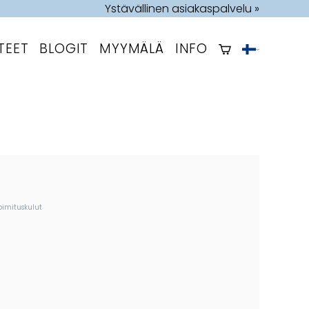
Ystävällinen asiakaspalvelu »
TEET
BLOGIT
MYYMÄLÄ
INFO
oimituskulut