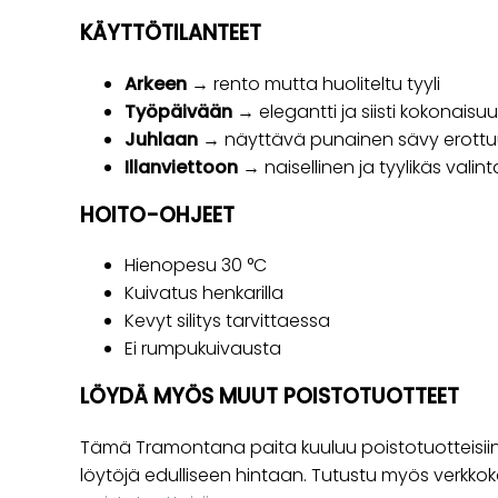
KÄYTTÖTILANTEET
Arkeen
→ rento mutta huoliteltu tyyli
Työpäivään
→ elegantti ja siisti kokonaisu
Juhlaan
→ näyttävä punainen sävy erottuu
Illanviettoon
→ naisellinen ja tyylikäs valint
HOITO-OHJEET
Hienopesu 30 °C
Kuivatus henkarilla
Kevyt silitys tarvittaessa
Ei rumpukuivausta
LÖYDÄ MYÖS MUUT POISTOTUOTTEET
Tämä Tramontana paita kuuluu poistotuotteisiin,
löytöjä edulliseen hintaan. Tutustu myös verkk