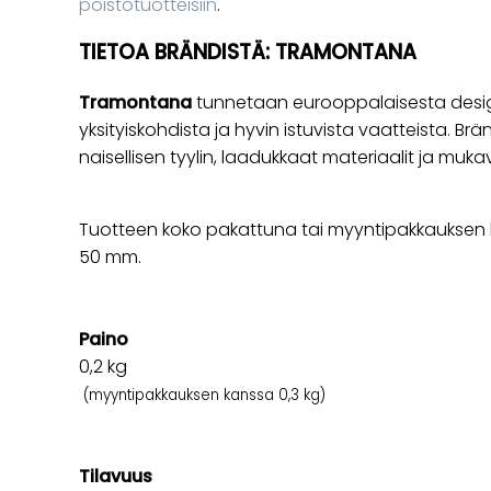
poistotuotteisiin
.
TIETOA BRÄNDISTÄ: TRAMONTANA
Tramontana
tunnetaan eurooppalaisesta design
yksityiskohdista ja hyvin istuvista vaatteista. Brä
naisellisen tyylin, laadukkaat materiaalit ja mu
Tuotteen koko pakattuna tai myyntipakkauksen k
50 mm.
Paino
0,2
kg
(myyntipakkauksen kanssa 0,3 kg)
Tilavuus