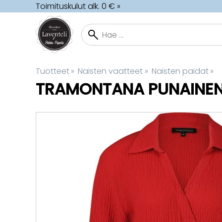
Toimituskulut alk. 0 € »
Tuotteet
‪»
Naisten vaatteet
‪»
Naisten paidat
‪»
TRAMONTANA
PUNAINEN