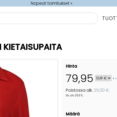
Nopeat toimitukset »
TUOT
 KIETAISUPAITA
Hinta
79,95
+
t
Poistossa alk.
25,00 €
Sis. alv 25.5 %
Määrä