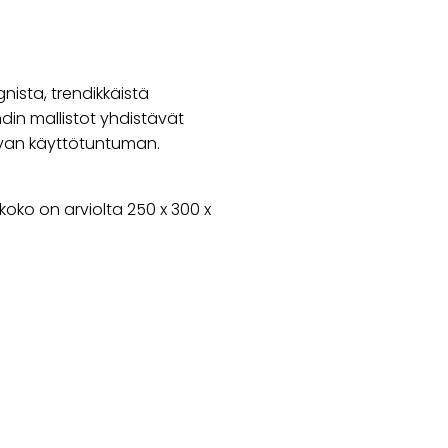
ista, trendikkäistä
ndin mallistot yhdistävät
kavan käyttötuntuman.
oko on arviolta 250 x 300 x