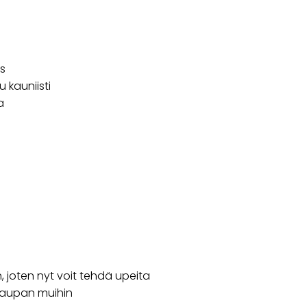
us
 kauniisti
a
 joten nyt voit tehdä upeita
okaupan muihin