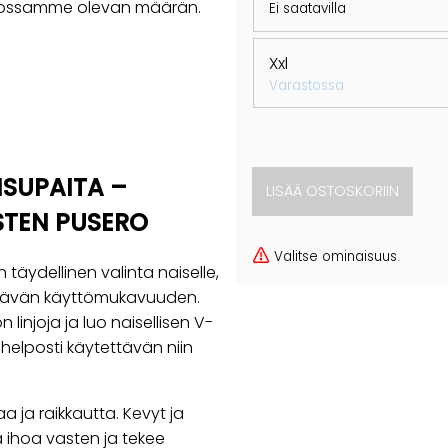
rastossamme olevan määrän.
Ei saatavilla
Xxl
Varastossa
SUPAITA –
STEN PUSERO
Valitse ominaisuus.
 täydellinen valinta naiselle,
yttävän käyttömukavuuden.
 linjoja ja luo naisellisen V-
helposti käytettävän niin
 ja raikkautta. Kevyt ja
ä ihoa vasten ja tekee