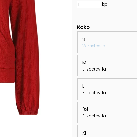
kpl
Koko
S
Varastossa
M
Ei saatavilla
L
Ei saatavilla
3xl
Ei saatavilla
Xl