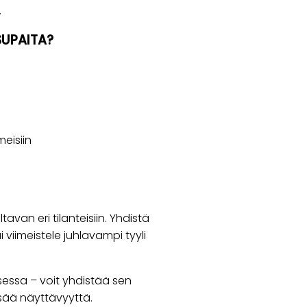
.
SUPAITA?
meisiin
van eri tilanteisiin. Yhdistä
 viimeistele juhlavampi tyyli
sessa – voit yhdistää sen
isää näyttävyyttä.