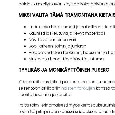
paidasta miellyttävän käyttää koko päivän ajan
MIKSI VALITA TÄMÄ TRAMONTANA KIETAI
Imarteleva kietaisumalli ja naisellinen siluetti
Kauniisti laskeutuva ja kevyt materiaali
Näyttävä punainen väri
Sopii arkeen, töihin ja juhlaan
Helppo yhdistää farkkuihin, housuihin ja ha
Mukava ja hengittävä käyttötuntuma
TYYLIKÄS JA MONIKÄYTTÖINEN PUSERO
Kietaisuleikkaus tekee paidasta helposti muunnelta
se rentoon arkilookiin
naisten farkkujen
kanssa tai
suorilla housuilla ja koruilla.
Paita toimii erinomaisesti myös kerrospukeutumi
topin tai pitsipaidan kanssa saadaksesi asuun l