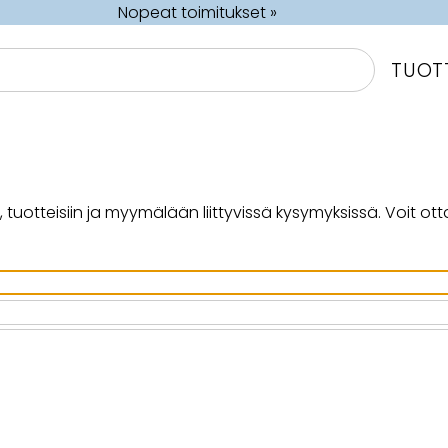
Nopeat toimitukset »
TUOT
otteisiin ja myymälään liittyvissä kysymyksissä. Voit otta