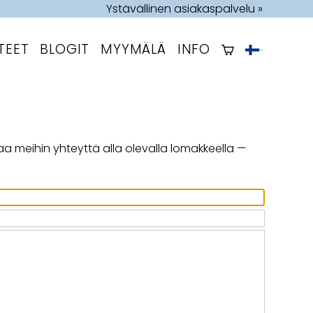
Ystävällinen asiakaspalvelu »
TEET
BLOGIT
MYYMÄLÄ
INFO
a meihin yhteyttä alla olevalla lomakkeella —