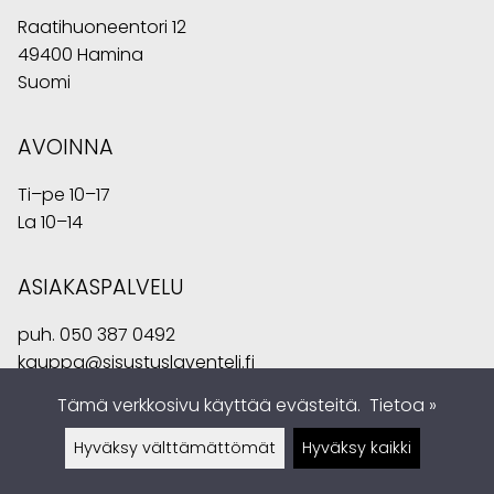
Raatihuoneentori 12
49400 Hamina
Suomi
AVOINNA
Ti–pe 10–17
La 10–14
ASIAKASPALVELU
puh.
050 387 0492
kauppa@sisustuslaventeli.fi
Tämä verkkosivu käyttää evästeitä.
Tietoa »
Hyväksy välttämättömät
Hyväksy kaikki