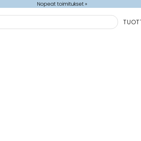
Nopeat toimitukset »
TUOT