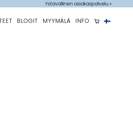
Ystävällinen asiakaspalvelu »
TEET
BLOGIT
MYYMÄLÄ
INFO