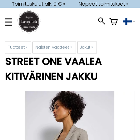
Toimituskulut alk. 0 € »
Nopeat toimitukset »
Tuotteet
‪»
Naisten vaatteet
‪»
Jakut
‪»
STREET ONE
VAALEA
KITIVÄRINEN JAKKU