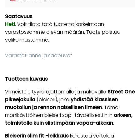
Saatavuus
Heti
. Voit tilata tätä tuotetta korkeintaan
varastossamme olevan määrän. Tuote poistuu
valikoimastamme.
Varastotilanne ja saapuvat
Tuotteen kuvaus
Viimeistele tyylisi ajattomalla ja mukavalla
Street One
pikeejakulla
(bleiseri), joka
yhdistää klassisen
muotoilun ja rennon naisellisen ilmeen
. Tämä
monikäyttöinen bleiseri sopii täydellisesti niin
arkeen,
toimistolle kuin siistimpään vapaa-aikaan
.
Bleiserin slim fit -leikkaus
korostaa vartaloa