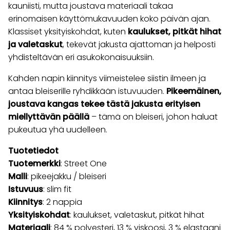
kauniisti, mutta joustava materiaali takaa
erinomaisen käyttömukavuuden koko päivän ajan.
Klassiset yksityiskohdat, kuten
kaulukset, pitkät hihat
ja valetaskut
, tekevät jakusta ajattoman ja helposti
yhdisteltävän eri asukokonaisuuksiin.
Kahden napin kiinnitys viimeistelee siistin ilmeen ja
antaa bleiserille ryhdikkään istuvuuden.
Pikeemäinen,
joustava kangas tekee tästä jakusta erityisen
miellyttävän päällä
– tämä on bleiseri, johon haluat
pukeutua yhä uudelleen.
Tuotetiedot
Tuotemerkki
: Street One
Malli
: pikeejakku / bleiseri
Istuvuus
: slim fit
Kiinnitys
: 2 nappia
Yksityiskohdat
: kaulukset, valetaskut, pitkät hihat
Materiaali
: 84 % polyesteri, 13 % viskoosi, 3 % elastaani