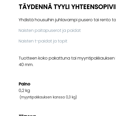
TÄYDENNÄ TYYLI YHTEENSOPIVI
Yhdistä housuihin juhlavampi pusero tai rento to
Naisten paitapuserot ja paidat
Naisten t-paidat ja topit
Tuotteen koko pakattuna tai myyntipakkauksen k
40 mm.
Paino
0,2
kg
(myyntipakkauksen kanssa 0,3 kg)