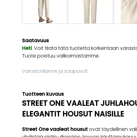
Saatavuus
Heti
. Voit tilata tätä tuotetta korkeintaan va
Tuote poistuu valikoimastamme.
Varastotilanne ja saapuvat
Tuotteen kuvaus
STREET ONE VAALEAT JUHLAHOU
ELEGANTIT HOUSUT NAISILLE
Street One vaaleat housut
ovat täydellinen vali
yhdistää siistin ulkonäön, kevyen käyttömukavuu