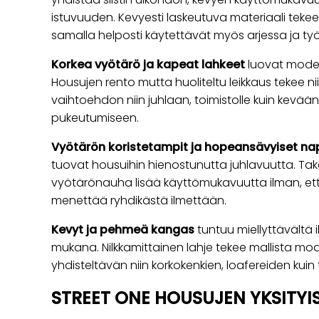
istuvuuden. Kevyesti laskeutuva materiaali teke
samalla helposti käytettävät myös arjessa ja työ
Korkea vyötärö ja kapeat lahkeet
luovat modern
Housujen rento mutta huoliteltu leikkaus tekee n
vaihtoehdon niin juhlaan, toimistolle kuin kevään
pukeutumiseen.
Vyötärön koristetampit ja hopeansävyiset nap
tuovat housuihin hienostunutta juhlavuutta. Ta
vyötärönauha lisää käyttömukavuutta ilman, et
menettää ryhdikästä ilmettään.
Kevyt ja pehmeä kangas
tuntuu miellyttävältä ih
mukana. Nilkkamittainen lahje tekee mallista mod
yhdisteltävän niin korkokenkien, loafereiden kui
STREET ONE HOUSUJEN YKSITY