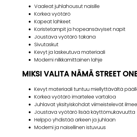
Vaaleat juhlahousut naisille
Korkea vyötärö
Kapeat lahkeet
Koristetampit ja hopeansävyiset napit
Joustava vyötärö takana
Sivutaskut
Kevyt ja laskeutuva materiaali
Moderni nilkkamittainen lahje
MIKSI VALITA NÄMÄ STREET ON
Kevyt materiaali tuntuu miellyttävältä pääl
Korkea vyötärö imartelee vartaloa
Juhlavat yksityiskohdat viimeistelevät ilme
Joustava vyötärö lisää käyttömukavuutta
Helppo yhdistää arkeen ja juhlaan
Moderni ja naisellinen istuvuus