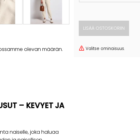
Valitse ominaisuus.
rastossamme olevan määrän.
SUT – KEVYET JA
nta naiselle, joka haluaa
den ja naisellisen