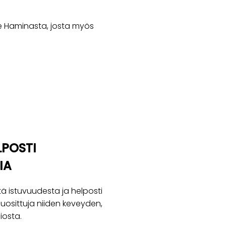
e Haminasta, josta myös
LPOSTI
IA
ä istuvuudesta ja helposti
suosittuja niiden keveyden,
iosta.