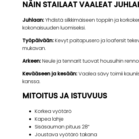
NÄIN STAILAAT VAALEAT JUHL
Juhlaan:
Yhdistä silkkimäiseen toppiin ja korkoke
kokonaisuuden luomiseksi.
Työpäivään:
Kevyt paitapusero ja loafersit tekevä
mukavan.
Arkeen:
Neule ja tennarit tuovat housuihin renn
Kevääseen ja kesään:
Vaalea sävy toimii kaunii
kanssa.
MITOITUS JA ISTUVUUS
Korkea vyötärö
Kapea lahje
Sisäsauman pituus 28”
Joustava vyötärö takana