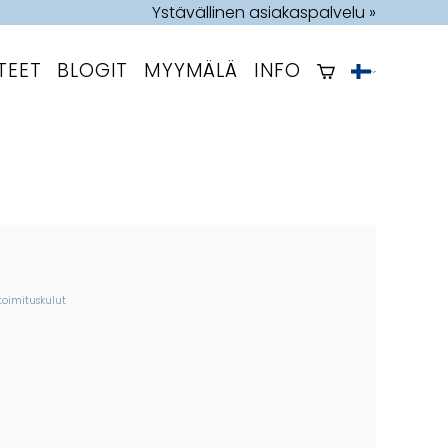
Ystävällinen asiakaspalvelu »
TEET
BLOGIT
MYYMÄLÄ
INFO
toimituskulut