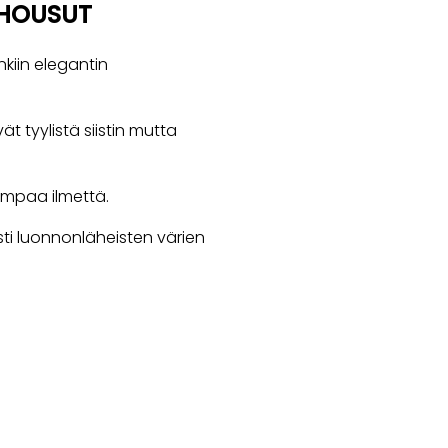
AHOUSUT
nkiin elegantin
t tyylistä siistin mutta
ompaa ilmettä.
sti luonnonläheisten värien