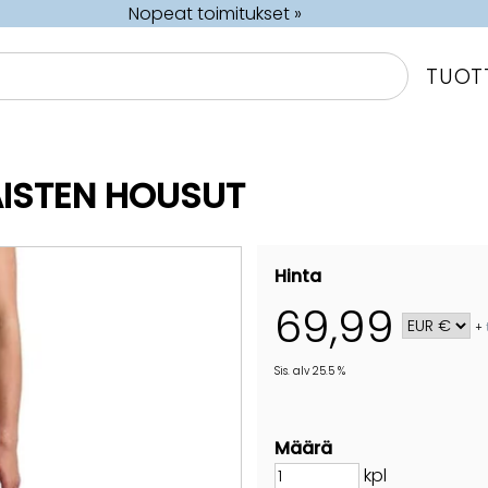
Nopeat toimitukset »
TUOT
AISTEN HOUSUT
Hinta
69,99
+
Sis. alv 25.5 %
Määrä
kpl