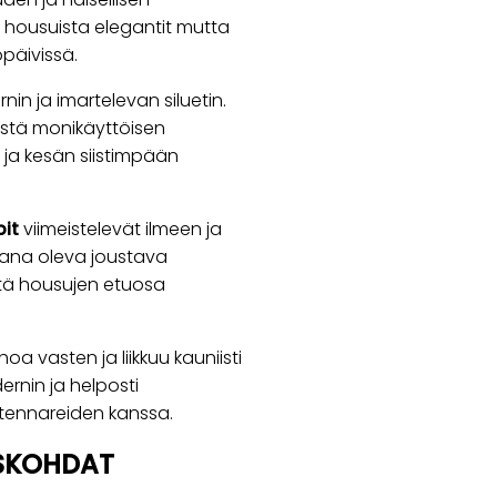
e housuista elegantit mutta
päivissä.
in ja imartelevan siluetin.
iistä monikäyttöisen
 ja kesän siistimpään
it
viimeistelevät ilmeen ja
kana oleva joustava
tä housujen etuosa
oa vasten ja liikkuu kauniisti
ernin ja helposti
n tennareiden kanssa.
ISKOHDAT