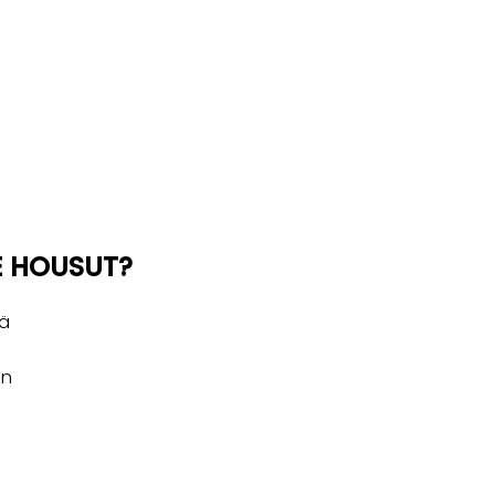
E HOUSUT?
lä
en