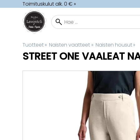
Toimituskulut alk. 0 € »
Tuotteet
‪»
Naisten vaatteet
‪»
Naisten housut
‪»
STREET ONE
VAALEAT N