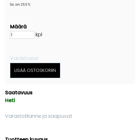
Sis. alv 25.5 %
Määrä
kpl
Varastossa
Saatavuus
Heti
Varastotilanne ja saapuvat
Tuotteen kuvaus