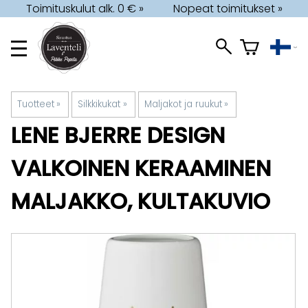
Toimituskulut alk. 0 € »
Nopeat toimitukset »
Tuotteet
‪»
Silkkikukat
‪»
Maljakot ja ruukut
‪»
LENE BJERRE DESIGN
VALKOINEN KERAAMINEN
MALJAKKO, KULTAKUVIO