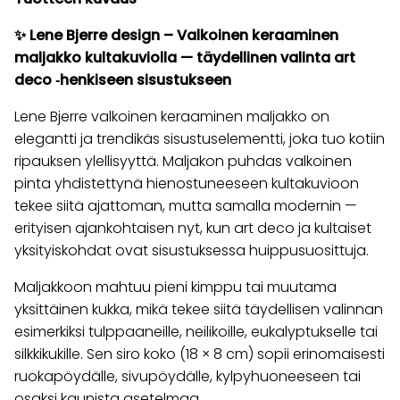
✨ Lene Bjerre design – Valkoinen keraaminen
maljakko kultakuviolla — täydellinen valinta art
deco ‑henkiseen sisustukseen
Lene Bjerre valkoinen keraaminen maljakko on
elegantti ja trendikäs sisustuselementti, joka tuo kotiin
ripauksen ylellisyyttä. Maljakon puhdas valkoinen
pinta yhdistettynä hienostuneeseen kultakuvioon
tekee siitä ajattoman, mutta samalla modernin —
erityisen ajankohtaisen nyt, kun art deco ja kultaiset
yksityiskohdat ovat sisustuksessa huippusuosittuja.
Maljakkoon mahtuu pieni kimppu tai muutama
yksittäinen kukka, mikä tekee siitä täydellisen valinnan
esimerkiksi tulppaaneille, neilikoille, eukalyptukselle tai
silkkikukille. Sen siro koko (18 × 8 cm) sopii erinomaisesti
ruokapöydälle, sivupöydälle, kylpyhuoneeseen tai
osaksi kaunista asetelmaa.