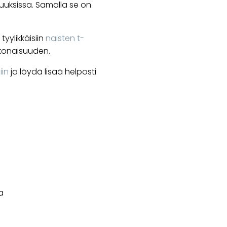
isuuksissa. Samalla se on
yylikkäisiin
naisten t-
okonaisuuden.
iin
ja löydä lisää helposti
a