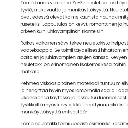
Tämä kaunis valkoinen Ze-Ze neuletakki on täydel
tyyliä, mukavuutta ja monikäyttöisyyttä. Neuletak
ovat edessä olevat kolme kaunista nauhakiinnitystä
ruseteiksi. Lopputulos on kevyt, romanttinen ja huol
arkeen kuin juhlavampiinkin tilanteisiin.
Raikas valkoinen sävy tekee neuletakista helpos
vaatekaappia. Se toimii täydellisesti hihattomien
paitojen ja juhlavampien asujen kanssa. Kevyen
neuletakki on erinomainen lisäkerros kesäiltoihin, 
matkalle.
Pehmeä viskoosipitoinen materiaali tuntuu mielly
ja hengittää hyvin myös lämpimällä säällä. Laad
ulkonäkönsä käytössä ja laskeutuu luonnollisesti 
tyylikkäiltä myös kevyesti käännettyinä, mikä lisä
monikäyttöisyyttä entisestään.
Tämä neuletakki toimii upeasti esimerkiksi kesäm