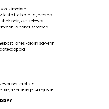
suosituimmista
ileisiin iltoihin ja täydentää
auhakiinnitykset tekevät
lisemman ja naisellisemman
lposti lähes kaikkiin sävyihin
vaatekaappia.
 tekevät neuletakista
iin, rippijuhliin ja kesäjuhliin.
NSSA?