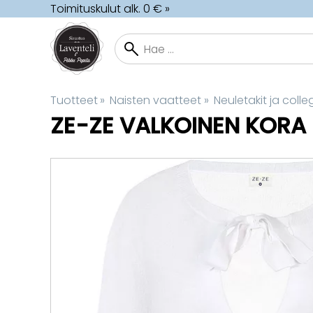
Toimituskulut alk. 0 € »
Tuotteet
‪»
Naisten vaatteet
‪»
Neuletakit ja colle
ZE-ZE
VALKOINEN KORA 