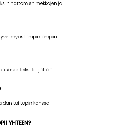
iiksi hihattomien mekkojen ja
i hyvin myös lämpimämpiin
si ruseteiksi tai jättää
?
paidan tai topin kanssa
PII YHTEEN?