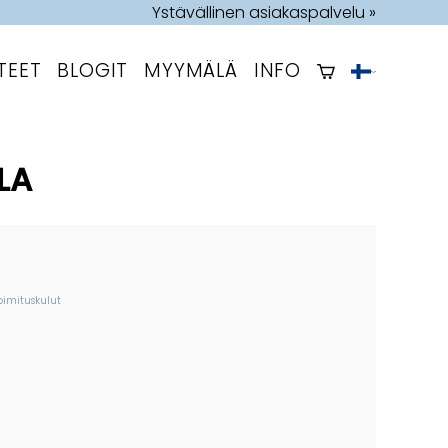
Ystävällinen asiakaspalvelu »
TEET
BLOGIT
MYYMÄLÄ
INFO
LA
oimituskulut