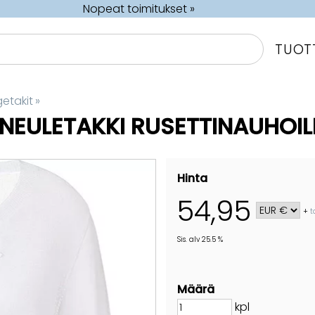
Nopeat toimitukset »
TUOT
getakit
‪»
NEULETAKKI RUSETTINAUHOIL
Hinta
54,95
+
t
Sis. alv 25.5 %
Määrä
kpl