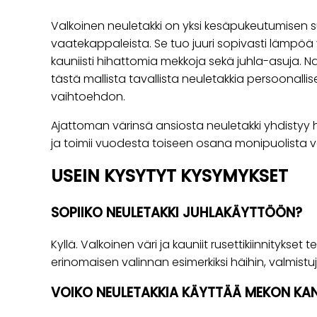
Valkoinen neuletakki on yksi kesäpukeutumisen 
vaatekappaleista. Se tuo juuri sopivasti lämpöä vi
kauniisti hihattomia mekkoja sekä juhla-asuja. N
tästä mallista tavallista neuletakkia persoonal
vaihtoehdon.
Ajattoman värinsä ansiosta neuletakki yhdistyy he
ja toimii vuodesta toiseen osana monipuolista 
USEIN KYSYTYT KYSYMYKSET
SOPIIKO NEULETAKKI JUHLAKÄYTTÖÖN?
Kyllä. Valkoinen väri ja kauniit rusettikiinnitykset
erinomaisen valinnan esimerkiksi häihin, valmistujais
VOIKO NEULETAKKIA KÄYTTÄÄ MEKON KA