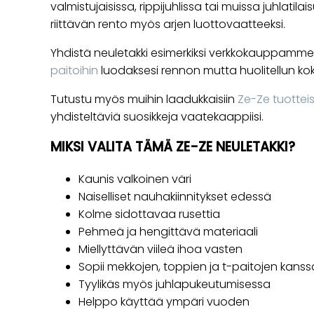
valmistujaisissa, rippijuhlissa tai muissa juhlatila
riittävän rento myös arjen luottovaatteeksi.
Yhdistä neuletakki esimerkiksi verkkokauppamme t
paitoihin
luodaksesi rennon mutta huolitellun k
Tutustu myös muihin laadukkaisiin
Ze-Ze tuotteis
yhdisteltäviä suosikkeja vaatekaappiisi.
MIKSI VALITA TÄMÄ ZE-ZE NEULETAKKI?
Kaunis valkoinen väri
Naiselliset nauhakiinnitykset edessä
Kolme sidottavaa rusettia
Pehmeä ja hengittävä materiaali
Miellyttävän viileä ihoa vasten
Sopii mekkojen, toppien ja t-paitojen kanss
Tyylikäs myös juhlapukeutumisessa
Helppo käyttää ympäri vuoden