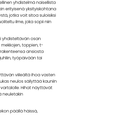
linen yhdistelmä naisellista
in erityisenä yksityiskohtana
, jotka voit sitoa suloisiksi
iteltu ilme, joka sopii niin
ti yhdisteltävän osan
 mekkojen, toppien, t-
 rakenteensa ansiosta
juhliin, työpäivään tai
ttävän viileältä ihoa vasten
ukas neulos säilyttää kauniin
vartalolle. Hihat näyttävät
ä neuletakin
ekon päällä häissä,