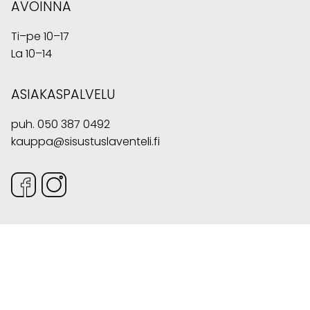
AVOINNA
Ti–pe 10–17
La 10–14
ASIAKASPALVELU
puh.
050 387 0492
kauppa@sisustuslaventeli.fi