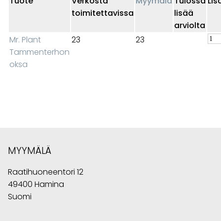
Tuote
Verkosta
Myymälä
Tulossa
Lis
toimitettavissa
lisää
arviolta
Mr. Plant
23
23
Tammenterhon
oksa
MYYMÄLÄ
Raatihuoneentori 12
49400 Hamina
Suomi