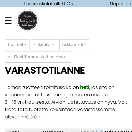
Toimituskulut alk. 0 € »
Nopeat to
Tuotteet
‪»
Silkkikukat
‪»
Leikkokukat
‪»
Mr. Plant Tammenterhon oksa
‪»
VARASTOTILANNE
Tämän tuotteen toimitusaika on
heti
, jos sitä on
vapaana varastossamme ja muuten arviolta
3 - 15 vrk
tilauksesta. Arvion luotettavuus on hyvä. Voit
tilata tätä tuotetta korkeintaan varastossamme
olevan määrän.