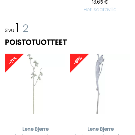
13,65 €
Heti saatavilla
1
2
Sivu
POISTOTUOTTEET
-65%
-71%
Lene Bjerre
Lene Bjerre