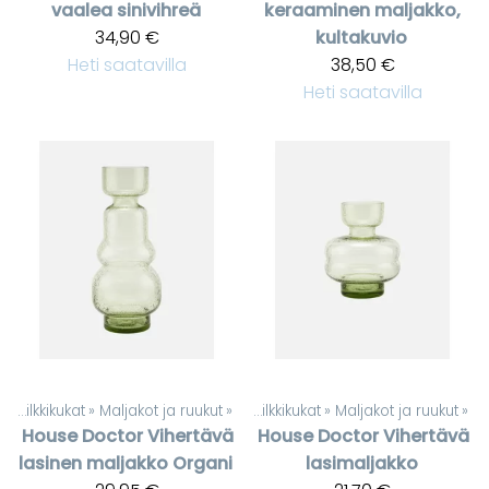
vaalea sinivihreä
keraaminen maljakko,
34,90 €
kultakuvio
Heti saatavilla
38,50 €
Heti saatavilla
t
‪»
Silkkikukat
‪»
Maljakot ja ruukut
Tuotteet
‪»
‪»
Silkkikukat
‪»
Maljakot ja ruukut
‪»
House Doctor
Vihertävä
House Doctor
Vihertävä
lasinen maljakko Organi
lasimaljakko