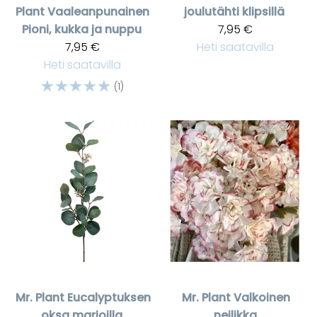
Plant
Vaaleanpunainen
joulutähti klipsillä
Pioni, kukka ja nuppu
7,95 €
7,95 €
Heti saatavilla
Heti saatavilla
☆
☆
☆
☆
☆
(1)
Mr. Plant
Eucalyptuksen
Mr. Plant
Valkoinen
oksa marjoilla
neilikka