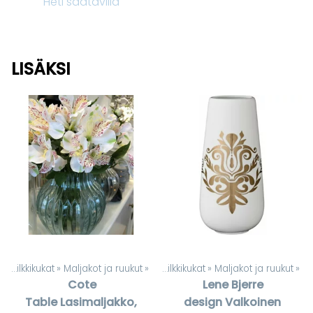
Heti saatavilla
LISÄKSI
t
‪»
Silkkikukat
‪»
Maljakot ja ruukut
Tuotteet
‪»
‪»
Silkkikukat
‪»
Maljakot ja ruukut
‪»
Cote
Lene Bjerre
Table
Lasimaljakko,
design
Valkoinen