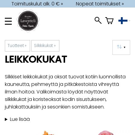
Toimituskulut alk. 0 € »
Nopeat toimitukset »
Tuotteet
‪»
Silkkikukat
‪»
▼
LEIKKOKUKAT
Silkkiset leikkokukat ja oksat tuovat kotiin luonnollista
kauneutta, pehmeyttä ja pitkäkestoista vihreyttä
ilman hoitoa. Valikoimasta löydät näyttävät
silkkikukat ja koristeoksat kodin sisustukseen,
juhlakattauksiin ja sesonkien somistukseen.
Lue lisää