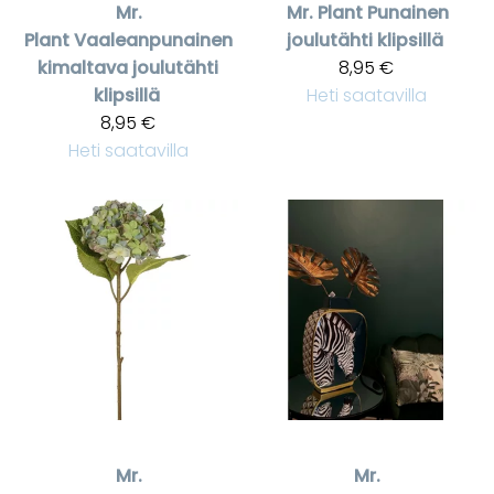
Mr.
Mr. Plant
Punainen
Plant
Vaaleanpunainen
joulutähti klipsillä
kimaltava joulutähti
8,95 €
klipsillä
Heti saatavilla
8,95 €
Heti saatavilla
Mr.
Mr.