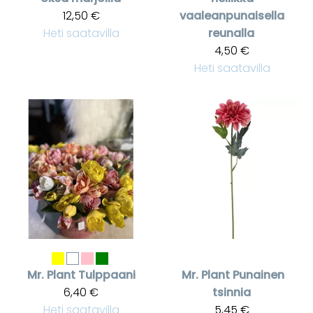
12,50 €
vaaleanpunaisella
Heti saatavilla
reunalla
4,50 €
Heti saatavilla
Mr. Plant
Tulppaani
Mr. Plant
Punainen
6,40 €
tsinnia
Heti saatavilla
5,45 €