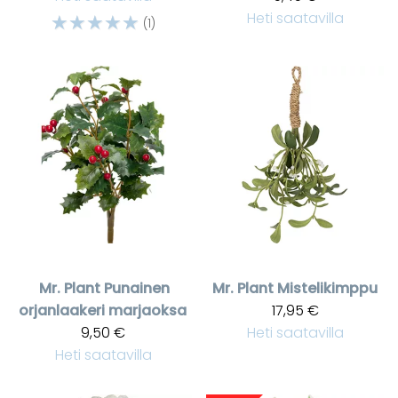
☆
☆
☆
☆
☆
Heti saatavilla
(1)
Mr. Plant
Punainen
Mr. Plant
Mistelikimppu
orjanlaakeri marjaoksa
17,95 €
9,50 €
Heti saatavilla
Heti saatavilla