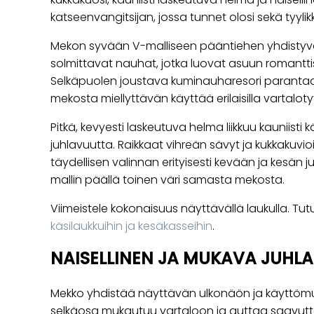
katseenvangitsijan, jossa tunnet olosi sekä tyyli
Mekon syvään V-malliseen pääntiehen yhdistyvä
solmittavat nauhat, jotka luovat asuun romanttise
Selkäpuolen joustava kuminauharesori parantaa 
mekosta miellyttävän käyttää erilaisilla vartaloty
Pitkä, kevyesti laskeutuva helma liikkuu kauniisti
juhlavuutta. Raikkaat vihreän sävyt ja kukkakuvi
täydellisen valinnan erityisesti kevään ja kesän
mallin päällä toinen väri samasta mekosta.
Viimeistele kokonaisuus näyttävällä laukulla. T
käsilaukkuihin ja kesäkasseihin
.
NAISELLINEN JA MUKAVA JUHL
Mekko yhdistää näyttävän ulkonäön ja käyttö
selkäosa mukautuu vartaloon ja auttaa saavut