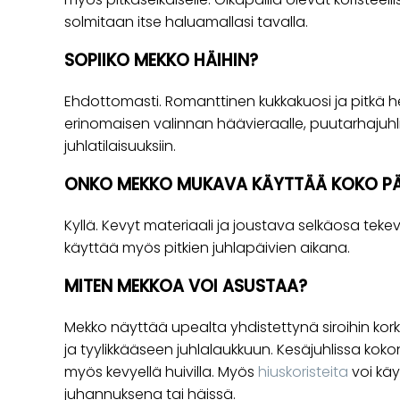
solmitaan itse haluamallasi tavalla.
SOPIIKO MEKKO HÄIHIN?
Ehdottomasti. Romanttinen kukkakuosi ja pitkä 
erinomaisen valinnan häävieraalle, puutarhajuhli
juhlatilaisuuksiin.
ONKO MEKKO MUKAVA KÄYTTÄÄ KOKO P
Kyllä. Kevyt materiaali ja joustava selkäosa tek
käyttää myös pitkien juhlapäivien aikana.
MITEN MEKKOA VOI ASUSTAA?
Mekko näyttää upealta yhdistettynä siroihin korko
ja tyylikkääseen juhlalaukkuun. Kesäjuhlissa koko
myös kevyellä huivilla. Myös
hiuskoristeita
voi käy
juhannuksena tai häissä.