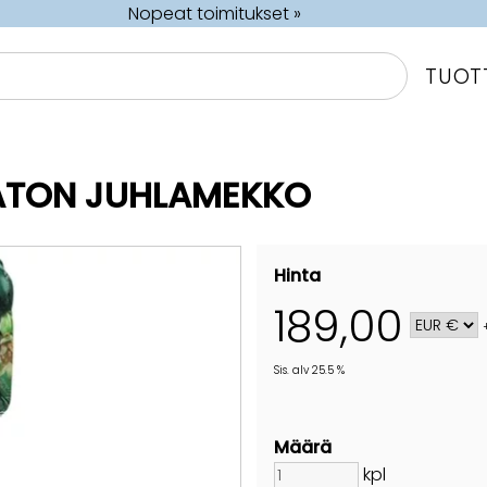
Nopeat toimitukset »
TUOT
HATON JUHLAMEKKO
Hinta
189,00
Sis. alv 25.5 %
Määrä
kpl