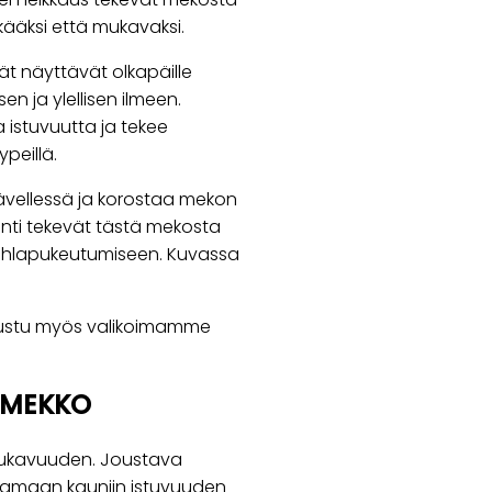
kkääksi että mukavaksi.
t näyttävät olkapäille
n ja ylellisen ilmeen.
istuvuutta ja tekee
ypeillä.
 kävellessä ja korostaa mekon
ointi tekevät tästä mekosta
 juhlapukeutumiseen. Kuvassa
utustu myös valikoimamme
AMEKKO
mukavuuden. Joustava
tamaan kauniin istuvuuden