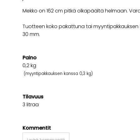
Mekko on 162 cm pitkä olkapäältä helmaan. Va
Tuotteen koko pakattuna tai myyntipakkauksen k
30 mm.
Paino
0,2
kg
(myyntipakkauksen kanssa 0,3 kg)
Tilavuus
3 litraa
Kommentit
Lisää kommentti