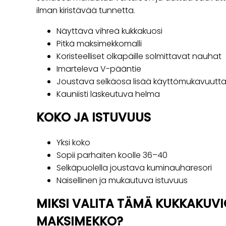
ilman kiristävää tunnetta.
Näyttävä vihreä kukkakuosi
Pitkä maksimekkomalli
Koristeelliset olkapäille solmittavat nauhat
Imarteleva V-pääntie
Joustava selkäosa lisää käyttömukavuutt
Kauniisti laskeutuva helma
KOKO JA ISTUVUUS
Yksi koko
Sopii parhaiten koolle 36–40
Selkäpuolella joustava kuminauharesori
Naisellinen ja mukautuva istuvuus
MIKSI VALITA TÄMÄ KUKKAKUV
MAKSIMEKKO?