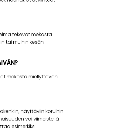
helma tekevät mekosta
in tai muihin kesän
ÄIVÄN?
evät mekosta miellyttävän
kenkiin, näyttäviin koruihin
naisuuden voi viimeistellä
ttää esimerkiksi