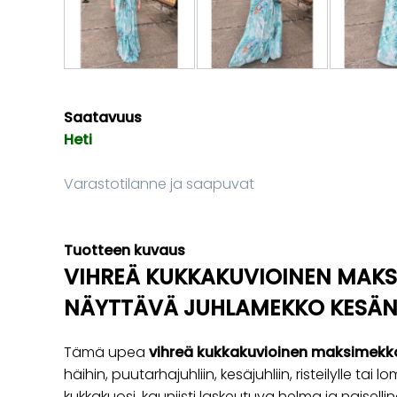
Saatavuus
Heti
Varastotilanne ja saapuvat
Tuotteen kuvaus
VIHREÄ KUKKAKUVIOINEN MAKS
NÄYTTÄVÄ JUHLAMEKKO KESÄN 
Tämä upea
vihreä kukkakuvioinen maksimekk
häihin, puutarhajuhliin, kesäjuhliin, risteilylle tai
kukkakuosi, kauniisti laskeutuva helma ja naisell