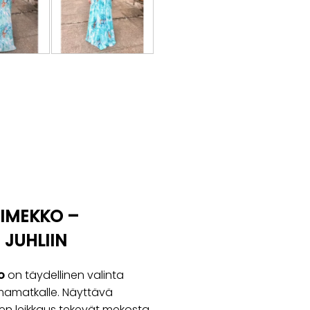
IMEKKO –
JUHLIIN
o
on täydellinen valinta
 lomamatkalle. Näyttävä
inen leikkaus tekevät mekosta