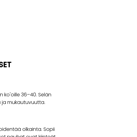
SET
 ko'oille 36–40. Selän
a ja mukautuvuutta.
pidentää olkainta. Sopii
iset nauhat ovat kiinteät