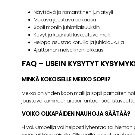
Näyttävä ja romanttinen juhlatyyli
Mukava joustava selkäosa
Sopii moniin juhlatilaisuuksiin
Kevyt ja kauniisti laskeutuva malli
Helppo asustaa koruilla ja juhlalaukulla
Ajattoman naisellinen leikkaus
FAQ – USEIN KYSYTYT KYSYMYK
MINKÄ KOKOISELLE MEKKO SOPII?
Mekko on yhden koon malli ja sopii parhaiten noin
joustava kuminauharesori antaa lisää istuvuutt
VOIKO OLKAPÄIDEN NAUHOJA SÄÄTÄÄ?
Ei voi. Ompelija voi helposti lyhentää tai hieman 
myös pitkäselkäiselle. Olkapäillä olevat koristeell