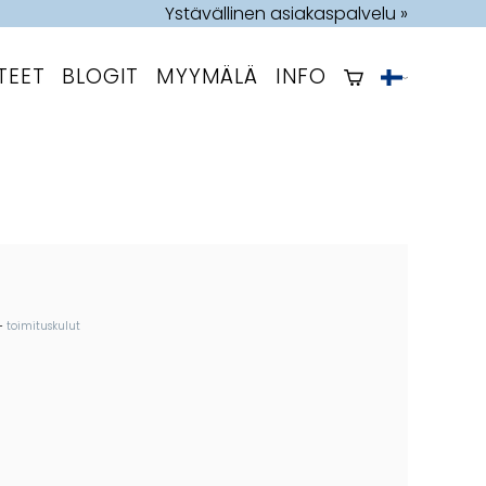
Ystävällinen asiakaspalvelu »
TEET
BLOGIT
MYYMÄLÄ
INFO
+
toimituskulut