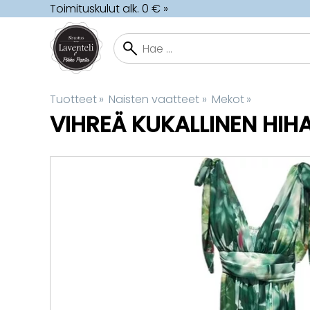
Toimituskulut alk. 0 € »
Tuotteet
‪»
Naisten vaatteet
‪»
Mekot
‪»
VIHREÄ KUKALLINEN HI