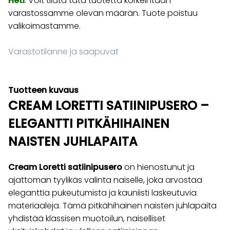
Heti
. Voit tilata tätä tuotetta korkeintaan
varastossamme olevan määrän. Tuote poistuu
valikoimastamme.
Varastotilanne ja saapuvat
Tuotteen kuvaus
CREAM LORETTI SATIINIPUSERO –
ELEGANTTI PITKÄHIHAINEN
NAISTEN JUHLAPAITA
Cream Loretti satiinipusero
on hienostunut ja
ajattoman tyylikäs valinta naiselle, joka arvostaa
eleganttia pukeutumista ja kauniisti laskeutuvia
materiaaleja. Tämä pitkähihainen naisten juhlapaita
yhdistää klassisen muotoilun, naiselliset