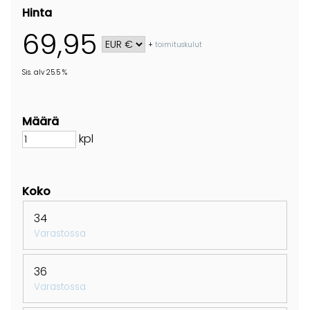
Hinta
69,95
+
toimituskulut
Sis. alv 25.5 %
Määrä
kpl
Koko
34
Varastossa
36
Varastossa