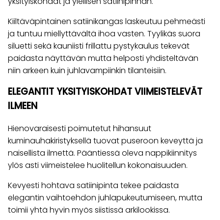
yksityiskohdat ja ylellisen satiinipinnan.
Kiiltäväpintainen satiinikangas laskeutuu pehmeästi
ja tuntuu miellyttävältä ihoa vasten. Tyylikäs suora
siluetti sekä kauniisti frillattu pystykaulus tekevät
paidasta näyttävän mutta helposti yhdisteltävän
niin arkeen kuin juhlavampiinkin tilanteisiin.
ELEGANTIT YKSITYISKOHDAT VIIMEISTELEVÄT
ILMEEN
Hienovaraisesti poimutetut hihansuut
kuminauhakiristyksellä tuovat puseroon keveyttä ja
naisellista ilmettä. Pääntiessä oleva nappikiinnitys
ylös asti viimeistelee huolitellun kokonaisuuden.
Kevyesti hohtava satiinipinta tekee paidasta
elegantin vaihtoehdon juhlapukeutumiseen, mutta
toimii yhtä hyvin myös siistissä arkilookissa.