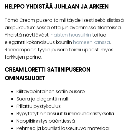
HELPPO YHDISTÄÄ JUHLAAN JA ARKEEN
Tämä Cream pusero toimii täydellisesti sekä siistissä
arkipukeutumisessa että juhlavammissa tilanteissa.
Yhdistä näyttävästi
naisten housuihin
tai luo
elegantti kokonaisuus kauniin
hameen kanssa
.
Rennompaan tyyliin pusero toimii upeasti myös
farkkujen parina.
CREAM LORETTI SATIINIPUSERON
OMINAISUUDET
Kiiltäväpintainen satiinipusero
Suora ja elegantti malli
Frillattu pystykaulus
Rypytetyt hihansuut kuminauhakiristyksellä
Nappikiinnitys pääntiessä
Pehmeä ja kauniisti laskeutuva materiaali