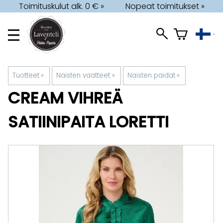
Toimituskulut alk. 0 € »
Nopeat toimitukset »
Tuotteet
‪»
Naisten vaatteet
‪»
Naisten paidat
‪»
CREAM
VIHREÄ
SATIINIPAITA LORETTI