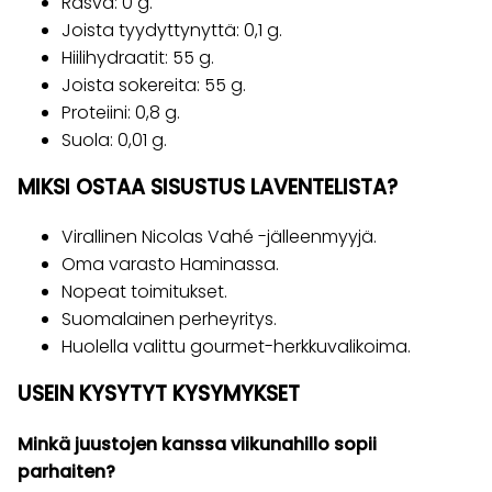
Rasva: 0 g.
Joista tyydyttynyttä: 0,1 g.
Hiilihydraatit: 55 g.
Joista sokereita: 55 g.
Proteiini: 0,8 g.
Suola: 0,01 g.
MIKSI OSTAA SISUSTUS LAVENTELISTA?
Virallinen Nicolas Vahé -jälleenmyyjä.
Oma varasto Haminassa.
Nopeat toimitukset.
Suomalainen perheyritys.
Huolella valittu gourmet-herkkuvalikoima.
USEIN KYSYTYT KYSYMYKSET
Minkä juustojen kanssa viikunahillo sopii
parhaiten?