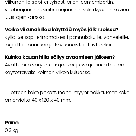
Viikunahillo sopii erityisesti brien, camembertin,
vuohenjuuston, sinihomejuuston sekä kypsien kovien
juustojen kanssa.
Voiko viikunahilloa käyttää myös jälkiruoissa?
Kyllä. Se sopii erinomaisesti pannukakuille, vohveleille,
jogurttiin, puuroon ja leivonnaisten täytteeksi.
Kuinka kauan hillo säilyy avaamisen jälkeen?
Avattu hillo säilytetään jääkaapissa ja suositellaan
käytettäväksi kolmen viikon kuluessa.
Tuotteen koko pakattuna tai myyntipakkauksen koko
on arviolta 40 x 120 x 40 mm.
Paino
0,3
kg