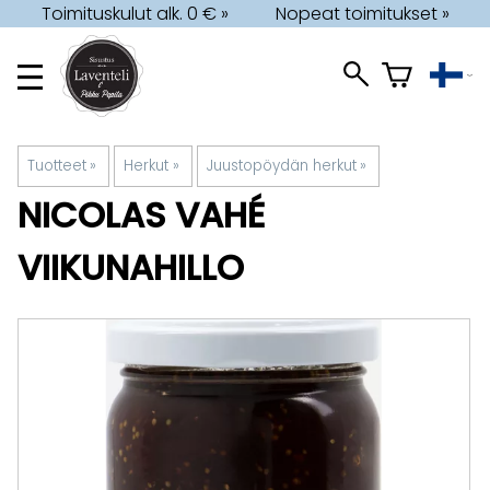
Toimituskulut alk. 0 € »
Nopeat toimitukset »
Tuotteet
‪»
Herkut
‪»
Juustopöydän herkut
‪»
NICOLAS VAHÉ
VIIKUNAHILLO