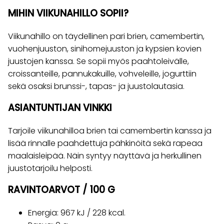
MIHIN VIIKUNAHILLO SOPII?
Viikunahillo on täydellinen pari brien, camembertin,
vuohenjuuston, sinihomejuuston ja kypsien kovien
juustojen kanssa. Se sopii myös paahtoleivälle,
croissanteille, pannukakuille, vohveleille, jogurttiin
sekä osaksi brunssi-, tapas- ja juustolautasia.
ASIANTUNTIJAN VINKKI
Tarjoile viikunahilloa brien tai camembertin kanssa ja
lisää rinnalle paahdettuja pähkinöitä sekä rapeaa
maalaisleipää. Näin syntyy näyttävä ja herkullinen
juustotarjoilu helposti.
RAVINTOARVOT / 100 G
Energia: 967 kJ / 228 kcal.