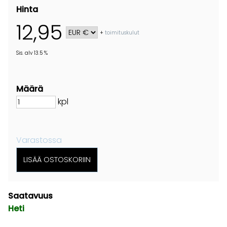
Hinta
12,95
+
toimituskulut
Sis. alv 13.5 %
Määrä
kpl
Varastossa
Saatavuus
Heti