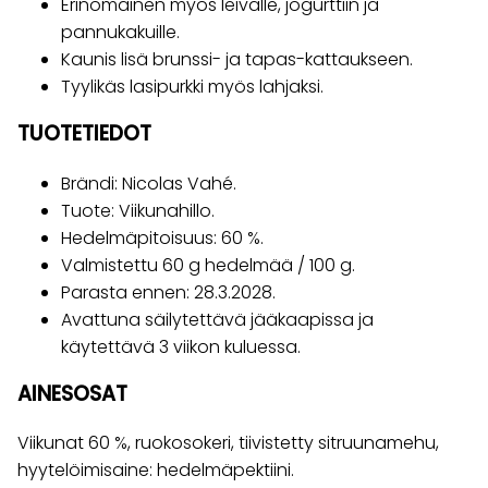
Erinomainen myös leivälle, jogurttiin ja
pannukakuille.
Kaunis lisä brunssi- ja tapas-kattaukseen.
Tyylikäs lasipurkki myös lahjaksi.
TUOTETIEDOT
Brändi: Nicolas Vahé.
Tuote: Viikunahillo.
Hedelmäpitoisuus: 60 %.
Valmistettu 60 g hedelmää / 100 g.
Parasta ennen: 28.3.2028.
Avattuna säilytettävä jääkaapissa ja
käytettävä 3 viikon kuluessa.
AINESOSAT
Viikunat 60 %, ruokosokeri, tiivistetty sitruunamehu,
hyytelöimisaine: hedelmäpektiini.