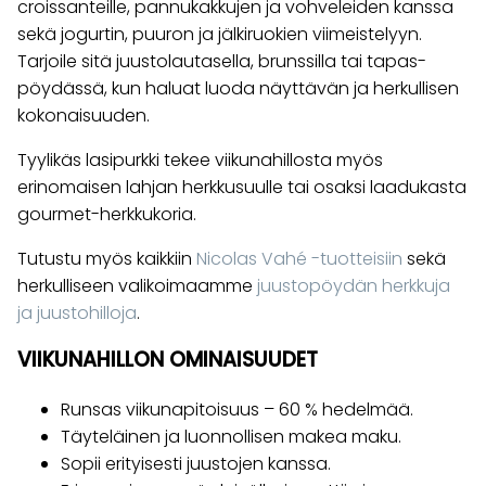
croissanteille, pannukakkujen ja vohveleiden kanssa
sekä jogurtin, puuron ja jälkiruokien viimeistelyyn.
Tarjoile sitä juustolautasella, brunssilla tai tapas-
pöydässä, kun haluat luoda näyttävän ja herkullisen
kokonaisuuden.
Tyylikäs lasipurkki tekee viikunahillosta myös
erinomaisen lahjan herkkusuulle tai osaksi laadukasta
gourmet-herkkukoria.
Tutustu myös kaikkiin
Nicolas Vahé -tuotteisiin
sekä
herkulliseen valikoimaamme
juustopöydän herkkuja
ja juustohilloja
.
VIIKUNAHILLON OMINAISUUDET
Runsas viikunapitoisuus – 60 % hedelmää.
Täyteläinen ja luonnollisen makea maku.
Sopii erityisesti juustojen kanssa.