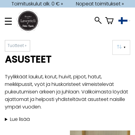
Toimituskulut alk. 0 € »
Nopeat toimitukset »
Tuotteet
‪»
▼
ASUSTEET
Tyylikkäät laukut, korut, huivit, pipot, hatut,
meikkipussit, vyöt ja hiuskoristeet viimeistelevät
pukeutumisen arkeen ja juhlaan. Valikoimasta löydät
ajattomat ja helposti yhdisteltävät asusteet naisille
ympäri vuoden.
Lue lisää